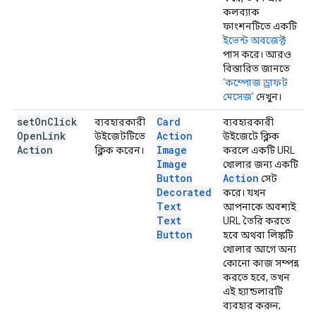
কলব্যাক
ফাংশনটিতে একটি
ইভেন্ট অবজেক্ট
পাস করে। আরও
বিস্তারিত জানতে
‘কম্পোজ ড্রাফট
মেসেজ’
দেখুন।
set
On
Click
Card
ব্যবহারকারী
ব্যবহারকারী
Open
Link
Action
উইজেটটিতে
উইজেটে ক্লিক
Action
Image
ক্লিক করেন।
করলে একটি URL
Image
খোলার জন্য একটি
Button
Action
সেট
Decorated
করে। যখন
Text
আপনাকে অবশ্যই
Text
URL তৈরি করতে
Button
হবে অথবা লিঙ্কটি
খোলার আগে অন্য
কোনো কাজ সম্পন্ন
করতে হবে, তখন
এই হ্যান্ডলারটি
ব্যবহার করুন;