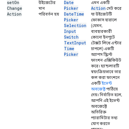
set
On
Date
উইজেটের
এমন একটি
Change
Picker
Action
মান
সেট করে
Action
Date
Time
পরিবর্তন হয়
যা উইজেটটি
Picker
ফোকাস হারালে
Selection
(যেমন,
Input
ব্যবহারকারী
Switch
কোনো ইনপুটে
Text
Input
টেক্সট লিখে এন্টার
Time
চাপলে) একটি
Picker
অ্যাপস স্ক্রিপ্ট
ফাংশন এক্সিকিউট
করে। হ্যান্ডলারটি
স্বয়ংক্রিয়ভাবে তার
কল করা ফাংশনে
একটি
ইভেন্ট
অবজেক্ট
পাঠিয়ে
দেয়। নির্বাচিত হলে,
আপনি এই ইভেন্ট
অবজেক্টে
অতিরিক্ত
প্যারামিটার তথ্য
যোগ করতে