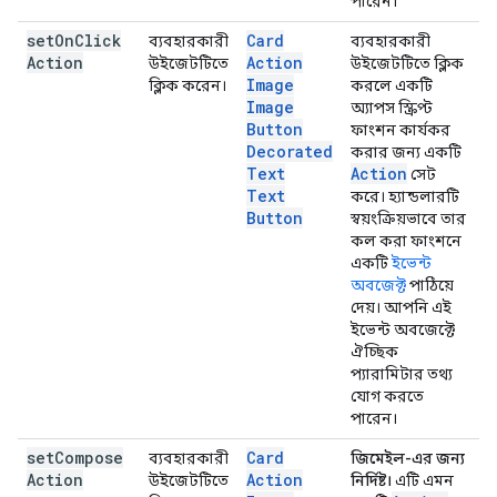
পারেন।
set
On
Click
Card
ব্যবহারকারী
ব্যবহারকারী
Action
Action
উইজেটটিতে
উইজেটটিতে ক্লিক
Image
ক্লিক করেন।
করলে একটি
Image
অ্যাপস স্ক্রিপ্ট
Button
ফাংশন কার্যকর
Decorated
করার জন্য একটি
Text
Action
সেট
Text
করে। হ্যান্ডলারটি
Button
স্বয়ংক্রিয়ভাবে তার
কল করা ফাংশনে
একটি
ইভেন্ট
অবজেক্ট
পাঠিয়ে
দেয়। আপনি এই
ইভেন্ট অবজেক্টে
ঐচ্ছিক
প্যারামিটার তথ্য
যোগ করতে
পারেন।
set
Compose
Card
ব্যবহারকারী
জিমেইল-এর জন্য
Action
Action
উইজেটটিতে
নির্দিষ্ট।
এটি এমন