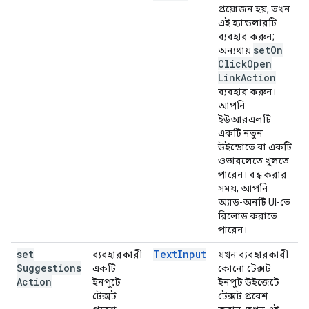
প্রয়োজন হয়, তখন
এই হ্যান্ডলারটি
ব্যবহার করুন;
set
On
অন্যথায়
Click
Open
Link
Action
ব্যবহার করুন।
আপনি
ইউআরএলটি
একটি নতুন
উইন্ডোতে বা একটি
ওভারলেতে খুলতে
পারেন। বন্ধ করার
সময়, আপনি
অ্যাড-অনটি UI-তে
রিলোড করাতে
পারেন।
set
Text
Input
ব্যবহারকারী
যখন ব্যবহারকারী
Suggestions
একটি
কোনো টেক্সট
Action
ইনপুটে
ইনপুট উইজেটে
টেক্সট
টেক্সট প্রবেশ