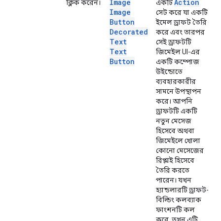
Image
Action
ক্লিক করেন।
একটি
Image
সেট করে যা একটি
Button
ইমেল ড্রাফট তৈরি
Decorated
করে এবং তারপর
Text
সেই ড্রাফটটি
Text
জিমেইল UI-এর
Button
একটি কম্পোজ
উইন্ডোতে
ব্যবহারকারীর
সামনে উপস্থাপন
করে। আপনি
ড্রাফটটি একটি
নতুন মেসেজ
হিসেবে অথবা
জিমেইলে খোলা
কোনো মেসেজের
রিপ্লাই হিসেবে
তৈরি করতে
পারেন। যখন
হ্যান্ডলারটি ড্রাফট-
বিল্ডিং কলব্যাক
ফাংশনটি কল
করে, তখন এটি