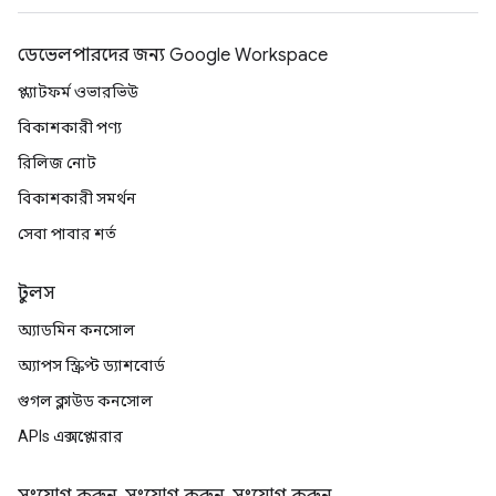
ডেভেলপারদের জন্য Google Workspace
প্ল্যাটফর্ম ওভারভিউ
বিকাশকারী পণ্য
রিলিজ নোট
বিকাশকারী সমর্থন
সেবা পাবার শর্ত
টুলস
অ্যাডমিন কনসোল
অ্যাপস স্ক্রিপ্ট ড্যাশবোর্ড
গুগল ক্লাউড কনসোল
APIs এক্সপ্লোরার