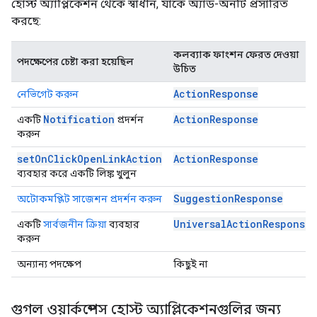
হোস্ট অ্যাপ্লিকেশন থেকে স্বাধীন, যাকে অ্যাড-অনটি প্রসারিত
করছে:
কলব্যাক ফাংশন ফেরত দেওয়া
পদক্ষেপের চেষ্টা করা হয়েছিল
উচিত
ActionResponse
নেভিগেট করুন
Notification
ActionResponse
একটি
প্রদর্শন
করুন
setOnClickOpenLinkAction
ActionResponse
ব্যবহার করে একটি লিঙ্ক খুলুন
SuggestionResponse
অটোকমপ্লিট সাজেশন প্রদর্শন করুন
UniversalActionResponse
একটি
সার্বজনীন ক্রিয়া
ব্যবহার
করুন
অন্যান্য পদক্ষেপ
কিছুই না
গুগল ওয়ার্কস্পেস হোস্ট অ্যাপ্লিকেশনগুলির জন্য