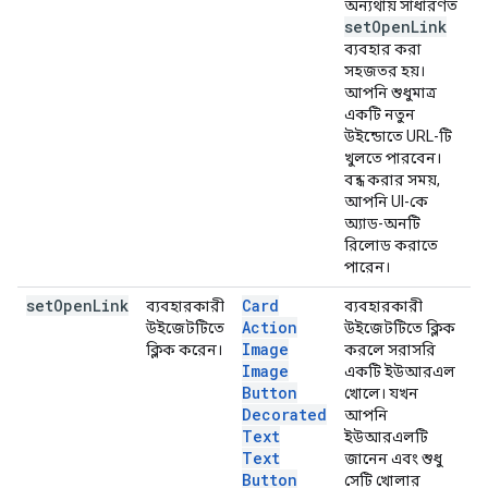
অন্যথায় সাধারণত
set
Open
Link
ব্যবহার করা
সহজতর হয়।
আপনি শুধুমাত্র
একটি নতুন
উইন্ডোতে URL-টি
খুলতে পারবেন।
বন্ধ করার সময়,
আপনি UI-কে
অ্যাড-অনটি
রিলোড করাতে
পারেন।
set
Open
Link
Card
ব্যবহারকারী
ব্যবহারকারী
Action
উইজেটটিতে
উইজেটটিতে ক্লিক
Image
ক্লিক করেন।
করলে সরাসরি
Image
একটি ইউআরএল
Button
খোলে। যখন
Decorated
আপনি
Text
ইউআরএলটি
Text
জানেন এবং শুধু
Button
সেটি খোলার