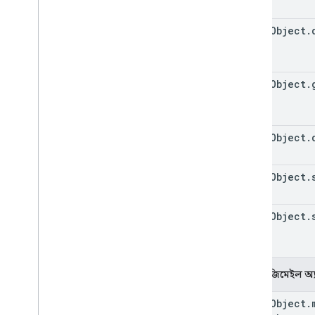
event
Object
.
event
Object
.
event
Object
.
event
Object
.
event
Object
.
আসল জিমেইল অ্য
event
Object
.