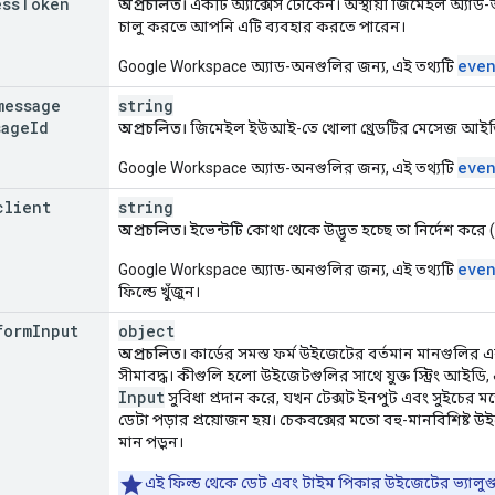
ess
Token
অপ্রচলিত।
একটি অ্যাক্সেস টোকেন। অস্থায়ী জিমেইল অ্যাড-অ
চালু করতে আপনি এটি ব্যবহার করতে পারেন।
eve
Google Workspace অ্যাড-অনগুলির জন্য, এই তথ্যটি
message
string
sage
Id
অপ্রচলিত।
জিমেইল ইউআই-তে খোলা থ্রেডটির মেসেজ আইড
even
Google Workspace অ্যাড-অনগুলির জন্য, এই তথ্যটি
client
string
অপ্রচলিত।
ইভেন্টটি কোথা থেকে উদ্ভূত হচ্ছে তা নির্দেশ করে (
eve
Google Workspace অ্যাড-অনগুলির জন্য, এই তথ্যটি
ফিল্ডে খুঁজুন।
form
Input
object
অপ্রচলিত।
কার্ডের সমস্ত ফর্ম উইজেটের বর্তমান মানগুলির এক
সীমাবদ্ধ। কীগুলি হলো উইজেটগুলির সাথে যুক্ত স্ট্রিং আইডি, এ
Input
সুবিধা প্রদান করে, যখন টেক্সট ইনপুট এবং সুইচের
ডেটা পড়ার প্রয়োজন হয়। চেকবক্সের মতো বহু-মানবিশিষ্ট উ
মান পড়ুন।
এই ফিল্ড থেকে ডেট এবং টাইম পিকার উইজেটের ভ্যালুগুল