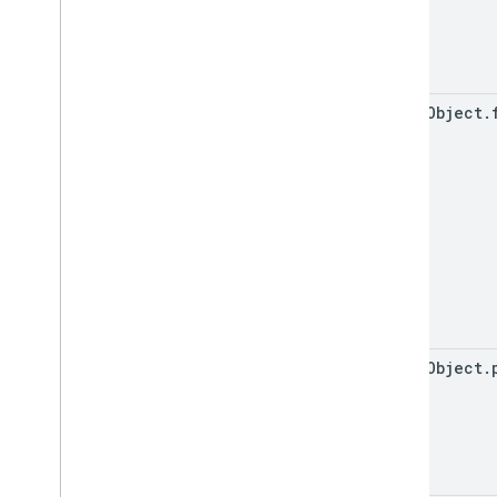
event
Object
.
event
Object
.