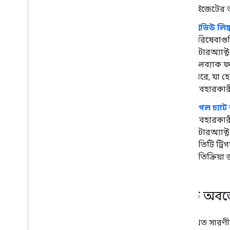
পরীক্ষা এবং ডিবাগ
উইজেটের ত
ক্যোয়ারী ত্রুটি লগ
প্রিভিউ লিঙ্
সর্বোত্তম অনুশীলন
পরিষেবাগুল
বিধিনিষেধ
ইন্টারঅ্যা
শব্দকোষ
কলব্যাক ফা
পারে, যা হ
লিগ্যাসি অ্যাড-অন আপগ্রেড করুন
ব্যবহারকারী
গুগল চ্যাট 
সম্পাদক অ্যাড-অনগুলি বিকাশ করুন
ব্যবহারকার
ওভারভিউ
ইন্টারঅ্যা
দ্রুত শুরু
প্রতিটি ট্র
অনুমোদন জীবনচক্র
প্রতিক্রিয়
উদ্ভাসিত
স্কোপ
,
স্কোপ
,
স্কোপ
HTML ইন্টারফেস তৈরি করুন
ইভেন্ট অবজ
Google পত্রক প্রসারিত করুন
Google ডক্স প্রসারিত করুন
নিম্নলিখিত সারণী
Google স্লাইডগুলি প্রসারিত করুন৷