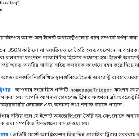
ই ফর্ম ইনপুট
্ট
 ওয়ার্কস্পেস অ্যাড-অন ইভেন্ট অবজেক্টগুলোর গঠন সম্পর্কে বর্ণনা করা 
হলো JSON কাঠামো যা স্বয়ংক্রিয়ভাবে তৈরি হয় এবং কোনো ব্যবহারকা
বা কলব্যাক ফাংশনে প্যারামিটার হিসেবে পাঠানো হয়। ইভেন্ট অবজেক্টগু
ক্ষাপট অ্যাড-অনটির সার্ভার-সাইড কলব্যাক ফাংশনে বহন করে নিয়ে যা
স অ্যাড-অনগুলি নিম্নলিখিত স্থানগুলিতে ইভেন্ট অবজেক্ট ব্যবহার করে:
রিগার
। আপনার সংজ্ঞায়িত প্রতিটি
homepageTrigger
ফাংশন ফায়ার
স করা হয়। আপনি আপনার হোমপেজ ট্রিগার ফাংশনে এই অবজেক্টটি ব্যবহ
ম, ব্যবহারকারীর লোকেল এবং অন্যান্য তথ্য শনাক্ত করতে পারেন।
গার সক্রিয় হলে যে ইভেন্ট অবজেক্টগুলো তৈরি হয়, সেগুলোতে অন্যান্য ক্
গিক তথ্য সম্পর্কিত ফিল্ডগুলো বাদ দেওয়া হয়।
রিগার
। প্রতিটি হোস্ট অ্যাপ্লিকেশন ভিন্ন ভিন্ন প্রাসঙ্গিক ট্রিগার সরবরাহ