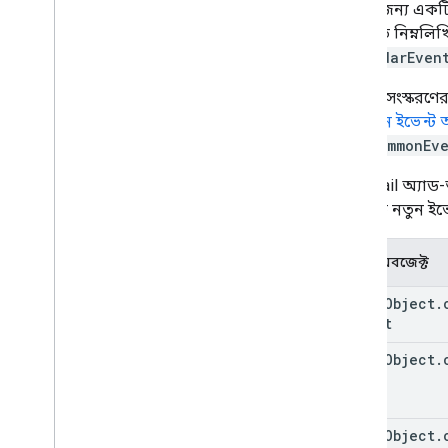
তথ্যের জন্য এক
Google Forms প্রসারিত করুন
নির্ধারিত নিম্নলি
আপনার অ্যাড-অন পরীক্ষা করুন
calendarEven
সর্বোত্তম অনুশীলন
পূর্ববর্তী সংস্ক
বিধিনিষেধ
অ্যাকশন ইভেন্ট 
এবং
commonEve
একটি অ্যাড-অন প্রকাশ করুন
মূল Gmail অ্যাড
ওভারভিউ
পরিবর্তে নতুন ই
একটি প্রকাশিত অ্যাড-অন আপডেট করুন
ইভেন্ট অবজেক্ট
event
Object
.
Object
event
Object
.
event
Object
.