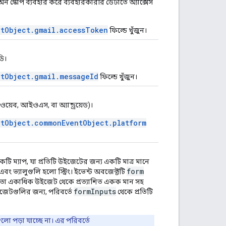
ন স্কোপ ব্যবহার করে ব্যবহারকারীর ডেটাতে অ্যাক্সেস
ntObject.gmail.accessToken
ফিল্ডে খুঁজুন।
ি।
tObject.gmail.messageId
ফিল্ডে খুঁজুন।
ওয়েব, আইওএস, বা অ্যান্ড্রয়েড)।
ntObject.commonEventObject.platform
টি ম্যাপ, যা প্রতিটি উইজেটের জন্য একটি মাত্র মানে
form
বং ভ্যালুগুলি হলো স্ট্রিং। ইভেন্ট অবজেক্টটি
 মতো একাধিক উইজেট থেকে প্রত্যাশিত একক মান সহ
form
Inputs
ইজেটগুলির জন্য, পরিবর্তে
থেকে প্রতিটি
ো পড়া যাচ্ছে না। এর পরিবর্তে