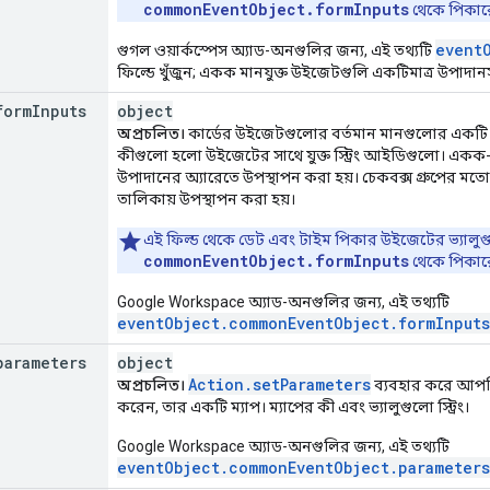
commonEventObject.formInputs
থেকে পিকারে
event
গুগল ওয়ার্কস্পেস অ্যাড-অনগুলির জন্য, এই তথ্যটি
ফিল্ডে খুঁজুন; একক মানযুক্ত উইজেটগুলি একটিমাত্র উপাদানস
form
Inputs
object
অপ্রচলিত।
কার্ডের উইজেটগুলোর বর্তমান মানগুলোর একটি ম্য
কীগুলো হলো উইজেটের সাথে যুক্ত স্ট্রিং আইডিগুলো। একক
উপাদানের অ্যারেতে উপস্থাপন করা হয়। চেকবক্স গ্রুপের মতো
তালিকায় উপস্থাপন করা হয়।
এই ফিল্ড থেকে ডেট এবং টাইম পিকার উইজেটের ভ্যালুগুল
commonEventObject.formInputs
থেকে পিকারে
Google Workspace অ্যাড-অনগুলির জন্য, এই তথ্যটি
eventObject.commonEventObject.formInputs
parameters
object
Action.setParameters
অপ্রচলিত।
ব্যবহার করে আপ
করেন, তার একটি ম্যাপ। ম্যাপের কী এবং ভ্যালুগুলো স্ট্রিং।
Google Workspace অ্যাড-অনগুলির জন্য, এই তথ্যটি
eventObject.commonEventObject.parameters