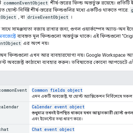
টি
commonEventObject
শীর্ষ-স্তরের ফিল্ড অন্তর্ভুক্ত রয়েছে। প্রতিটি
খিত হোস্ট-নির্দিষ্ট শীর্ষ-স্তরের ফিল্ডগুলির মধ্যে একটিও থাকতে পারে:
tObject
, বা
driveEventObject
।
রণের সাথে সামঞ্জস্যতা বজায় রাখার জন্য, গুগল ওয়ার্কস্পেস অ্যাড-অন
অবজেক্টে
ব্যবহৃত মূল ফিল্ডগুলো অন্তর্ভুক্ত থাকে। এই ফিল্ডগুলো "Or
ntObject
এর অংশ নয়।
-অন ফিল্ডগুলো এখন আর ব্যবহারযোগ্য নয়। Google Workspace অ্য
ভেন্ট অবজেক্ট কাঠামো ব্যবহার করুন। ভবিষ্যতের কোনো আপডেটে এই
common
Event
Common fields object
এমন একটি অবজেক্ট, যা হোস্ট অ্যাপ্লিকেশন নির্বিশেষে সকল
calendar
Calendar event object
শুধুমাত্র তখনই উপস্থিত থাকবে যখন আহ্বানকারী হোস্ট গুগল 
এবং ইভেন্টের তথ্য ধারণ করে।
chat
Chat event object