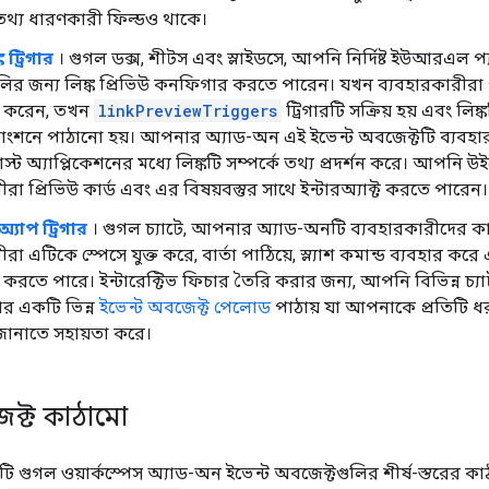
থ্য ধারণকারী ফিল্ডও থাকে।
ক ট্রিগার
। গুগল ডক্স, শীটস এবং স্লাইডসে, আপনি নির্দিষ্ট ইউআরএল প্যাট
ির জন্য লিঙ্ক প্রিভিউ কনফিগার করতে পারেন। যখন ব্যবহারকারীরা প
ক্ট করেন, তখন
linkPreviewTriggers
ট্রিগারটি সক্রিয় হয় এবং লি
ংশনে পাঠানো হয়। আপনার অ্যাড-অন এই ইভেন্ট অবজেক্টটি ব্যবহার 
োস্ট অ্যাপ্লিকেশনের মধ্যে লিঙ্কটি সম্পর্কে তথ্য প্রদর্শন করে। আপ
রা প্রিভিউ কার্ড এবং এর বিষয়বস্তুর সাথে ইন্টারঅ্যাক্ট করতে পারেন।
অ্যাপ ট্রিগার
। গুগল চ্যাটে, আপনার অ্যাড-অনটি ব্যবহারকারীদের কাছে
ীরা এটিকে স্পেসে যুক্ত করে, বার্তা পাঠিয়ে, স্ল্যাশ কমান্ড ব্যবহা
ক্ট করতে পারে। ইন্টারেক্টিভ ফিচার তৈরি করার জন্য, আপনি বিভিন্ন চ্
িগার একটি ভিন্ন
ইভেন্ট অবজেক্ট পেলোড
পাঠায় যা আপনাকে প্রতিটি ধরণ
া জানাতে সহায়তা করে।
েক্ট কাঠামো
টি গুগল ওয়ার্কস্পেস অ্যাড-অন ইভেন্ট অবজেক্টগুলির শীর্ষ-স্তরের 