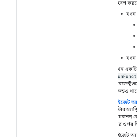
ট্রিগার
প্রবেশ করলে
শৈলী গাইড
যখন 
ইন্টারেক্টিভ কার্ড তৈরি করুন
কার্ডের মধ্যে নেভিগেট করুন
সর্বজনীন কর্ম ব্যবহার করুন
পাঠ্য ইনপুটগুলিতে স্বয়ংসম্পূর্ণ যোগ করুন
ব্যবহারকারীর লোকেল এবং টাইমজোন
পড়ুন
যখন 
জিমেইল প্রসারিত করুন
যখন একটি কন
গুগল ক্যালেন্ডার প্রসারিত করুন
runFunct
গুগল ড্রাইভ প্রসারিত করুন
অবজেক্টগুলো
Google সম্পাদকদের প্রসারিত করুন
ফিল্ডও থা
Google Chat প্রসারিত করুন
Google Meet প্রসারিত করুন
উইজেট অ্
Google Workspace Studio-এর
ইন্টারঅ্যা
এক্সটেনশন বাড়ান
অ্যাকশন রে
যার ওপর ভ
তৃতীয় পক্ষের পরিষেবাগুলিতে আপনার
অ্যাড-অন সংযুক্ত করুন৷
উইজেট অ্যা