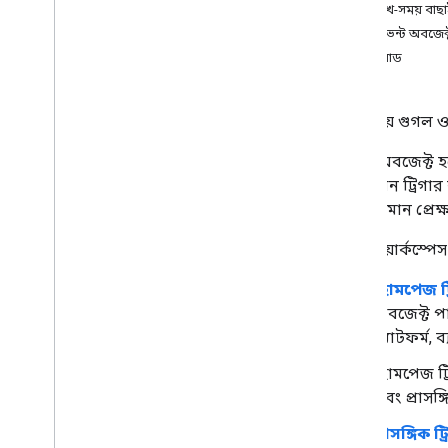
তারিখ-সময় বাছা
OAuth সম্মতি কনফিগার করুন
চ্যাট ইভেন্ট অবজেক
পেলোড
Google Workspace অ্যাড-অন তৈরি
করুন
ওভারভিউ
এই পৃষ্ঠায় গুগল
দ্রুত শুরু
প্রকাশ করে
ইভেন্ট অবজেক্ট 
স্কোপ
,
স্কোপ
,
স্কোপ
করে তখন ট্রিগার 
এইচটিটিপি এন্ডপয়েন্ট ব্যবহার করে তৈরি
এবং বর্তমান প্রে
করুন
,
এইচটিটিপি এন্ডপয়েন্ট ব্যবহার করে
তৈরি করুন
,
এইচটিটিপি এন্ডপয়েন্ট ব্যবহার
করে তৈরি করুন
,
এইচটিটিপি এন্ডপয়েন্ট
গুগল ওয়ার্কস্পে
ব্যবহার করে তৈরি করুন
কার্ড তৈরি করুন
হোমপেজ ট্
ওভারভিউ
অবজেক্ট পা
তাস
প্ল্যাটফর্
হোমপেজ
হোমপেজ ট্রি
উইজেট
এবং প্রাসঙ্
কর্ম
ঘটনা বস্তু
প্রাসঙ্গিক ট্