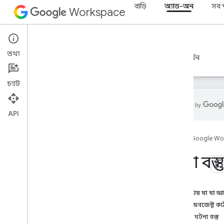
বাড়ি
অ্যাড-অন
সব 
Workspace
Add-ons
তথ্য
ওভারভিউ
নির্দেশিকা
রেফারেন্স
নমুনা
সমর্থন
চ্যাট
API
অ্যাড-অন ওভারভিউ
হোম
Google Wo
অ্যাড-অন প্রকার
অ্যাড-অন ইনস্টল করুন এবং অনুমোদন
ঘটনা বস্তু
করুন
অ্যাড-অন খুলুন এবং ব্যবহার করুন
এই পৃষ্ঠায় যা যা 
শুরু করুন
ইভেন্ট অবজেক্ট কা
Google Workspace-এ ডেভেলপ
সাধারণ ঘটনা বস্তু
করুন