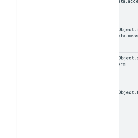
Metadata
.
acc
event
Object
.
Metadata
.
mes
event
Object
.
Platform
event
Object
.