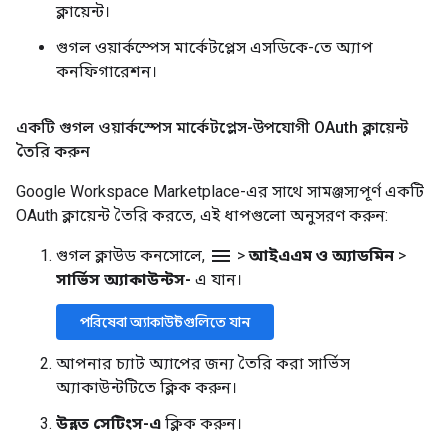
ক্লায়েন্ট।
গুগল ওয়ার্কস্পেস মার্কেটপ্লেস এসডিকে-তে অ্যাপ
কনফিগারেশন।
একটি গুগল ওয়ার্কস্পেস মার্কেটপ্লেস-উপযোগী OAuth ক্লায়েন্ট
তৈরি করুন
Google Workspace Marketplace-এর সাথে সামঞ্জস্যপূর্ণ একটি
OAuth ক্লায়েন্ট তৈরি করতে, এই ধাপগুলো অনুসরণ করুন:
menu
গুগল ক্লাউড কনসোলে,
>
আইএএম ও অ্যাডমিন
>
সার্ভিস অ্যাকাউন্টস-
এ যান।
পরিষেবা অ্যাকাউন্টগুলিতে যান
আপনার চ্যাট অ্যাপের জন্য তৈরি করা সার্ভিস
অ্যাকাউন্টটিতে ক্লিক করুন।
উন্নত সেটিংস-এ
ক্লিক করুন।