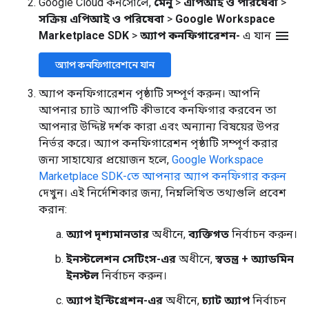
Google Cloud কনসোলে,
মেনু
>
এপিআই ও পরিষেবা
>
সক্রিয় এপিআই ও পরিষেবা
>
Google Workspace
menu
Marketplace SDK
>
অ্যাপ কনফিগারেশন-
এ যান
অ্যাপ কনফিগারেশনে যান
অ্যাপ কনফিগারেশন পৃষ্ঠাটি সম্পূর্ণ করুন। আপনি
আপনার চ্যাট অ্যাপটি কীভাবে কনফিগার করবেন তা
আপনার উদ্দিষ্ট দর্শক কারা এবং অন্যান্য বিষয়ের উপর
নির্ভর করে। অ্যাপ কনফিগারেশন পৃষ্ঠাটি সম্পূর্ণ করার
জন্য সাহায্যের প্রয়োজন হলে,
Google Workspace
Marketplace SDK-তে আপনার অ্যাপ কনফিগার করুন
দেখুন। এই নির্দেশিকার জন্য, নিম্নলিখিত তথ্যগুলি প্রবেশ
করান:
অ্যাপ দৃশ্যমানতার
অধীনে,
ব্যক্তিগত
নির্বাচন করুন।
ইনস্টলেশন সেটিংস-এর
অধীনে,
স্বতন্ত্র + অ্যাডমিন
ইনস্টল
নির্বাচন করুন।
অ্যাপ ইন্টিগ্রেশন-এর
অধীনে,
চ্যাট অ্যাপ
নির্বাচন