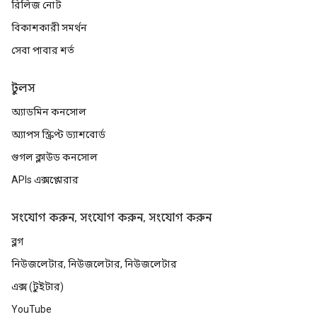
রিলিজ নোট
বিকাশকারী সমর্থন
সেবা পাবার শর্ত
টুলস
অ্যাডমিন কনসোল
অ্যাপস স্ক্রিপ্ট ড্যাশবোর্ড
গুগল ক্লাউড কনসোল
APIs এক্সপ্লোরার
সংযোগ করুন, সংযোগ করুন, সংযোগ করুন
ব্লগ
নিউজলেটার, নিউজলেটার, নিউজলেটার
এক্স (টুইটার)
YouTube