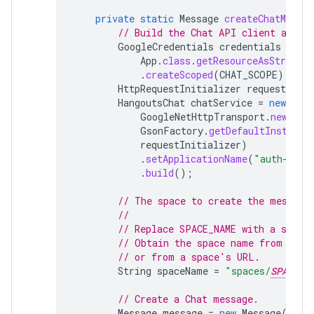
private
static
Message
createChatMessag
// Build the Chat API client and a
GoogleCredentials
credentials
=
Go
App
.
class
.
getResourceAsStream
(
.
createScoped
(
CHAT_SCOPE
);
HttpRequestInitializer
requestIniti
HangoutsChat
chatService
=
new
Hang
GoogleNetHttpTransport
.
newTrus
GsonFactory
.
getDefaultInstance
requestInitializer
)
.
setApplicationName
(
"auth-samp
.
build
();
// The space to create the message
//
// Replace SPACE_NAME with a space
// Obtain the space name from the 
// or from a space's URL.
String
spaceName
=
"spaces/
SPACE_N
// Create a Chat message.
Message
message
=
new
Message
().
se