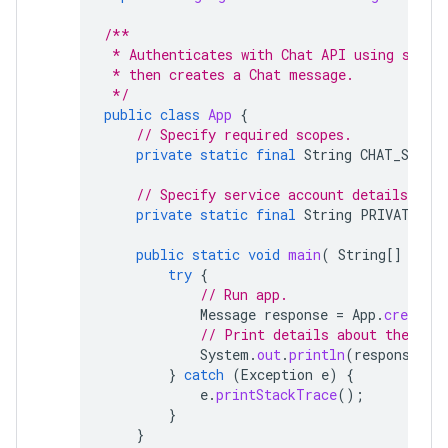
/**
 * Authenticates with Chat API using servi
 * then creates a Chat message.
 */
public
class
App
{
// Specify required scopes.
private
static
final
String
CHAT_SCOPE
// Specify service account details.
private
static
final
String
PRIVATE_KE
public
static
void
main
(
String
[]
args
try
{
// Run app.
Message
response
=
App
.
createCh
// Print details about the cre
System
.
out
.
println
(
response
);
}
catch
(
Exception
e
)
{
e
.
printStackTrace
();
}
}