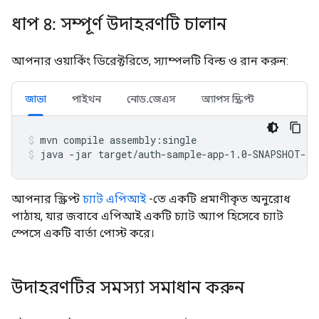
ধাপ ৪: সম্পূর্ণ উদাহরণটি চালান
আপনার ওয়ার্কিং ডিরেক্টরিতে, স্যাম্পলটি বিল্ড ও রান করুন:
জাভা
পাইথন
নোড.জেএস
অ্যাপস স্ক্রিপ্ট
mvn
compile
assembly:single
java
-jar
target/auth-sample-app-1.0-SNAPSHOT-ja
আপনার স্ক্রিপ্ট
চ্যাট এপিআই
-তে একটি প্রমাণীকৃত অনুরোধ
পাঠায়, যার জবাবে এপিআই একটি চ্যাট অ্যাপ হিসেবে চ্যাট
স্পেসে একটি বার্তা পোস্ট করে।
উদাহরণটির সমস্যা সমাধান করুন