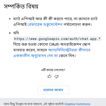
সম্পর্কিত বিষয়
চ্যাট এপিআই আর কী কী করতে পারে, তা জানতে চ্যাট
এপিআই
রেফারেন্স ডকুমেন্টেশন
পর্যালোচনা করুন।
যদি
https://www.googleapis.com/auth/chat.app.*
দিয়ে শুরু হওয়া কোনো OAuth অথরাইজেশন স্কোপ
ব্যবহার করেন, তাহলে
অ্যাডমিনিস্ট্রেটররা কীভাবে
এককালীন অনুমোদন দেন তা
জেনে নিন।
এটি কাজে লেগেছে?
মতামত জানান
অন্য কিছু উল্লেখ না করা থাকলে, এই পৃষ্ঠার কন্টেন্ট
Creative Commons