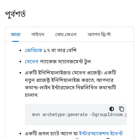
পূর্বশর্ত
জাভা
পাইথন
নোড.জেএস
অ্যাপস স্ক্রিপ্ট
জেডিকে
১.৭ বা তার বেশি
মেভেন
প্যাকেজ ম্যানেজমেন্ট টুল
একটি ইনিশিয়ালাইজড মেভেন প্রজেক্ট। একটি
নতুন প্রজেক্ট ইনিশিয়ালাইজ করতে, আপনার
কমান্ড-লাইন ইন্টারফেসে নিম্নলিখিত কমান্ডটি
চালান:
mvn
archetype
:
generate
-
DgroupId
=
com
.
googl
একটি গুগল চ্যাট অ্যাপ যা
ইন্টারঅ্যাকশন ইভেন্ট