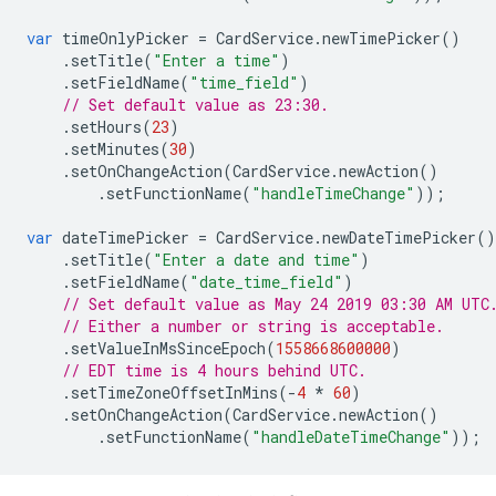
var
timeOnlyPicker
=
CardService
.
newTimePicker
()
.
setTitle
(
"Enter a time"
)
.
setFieldName
(
"time_field"
)
// Set default value as 23:30.
.
setHours
(
23
)
.
setMinutes
(
30
)
.
setOnChangeAction
(
CardService
.
newAction
()
.
setFunctionName
(
"handleTimeChange"
));
var
dateTimePicker
=
CardService
.
newDateTimePicker
()
.
setTitle
(
"Enter a date and time"
)
.
setFieldName
(
"date_time_field"
)
// Set default value as May 24 2019 03:30 AM UTC
// Either a number or string is acceptable.
.
setValueInMsSinceEpoch
(
1558668600000
)
// EDT time is 4 hours behind UTC.
.
setTimeZoneOffsetInMins
(
-
4
*
60
)
.
setOnChangeAction
(
CardService
.
newAction
()
.
setFunctionName
(
"handleDateTimeChange"
));