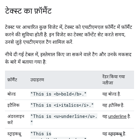
टेक्स्ट का फ़ॉर्मैट
टेक्स्ट पर आधारित कुछ विजेट में, टेक्स्ट को एचटीएमएल फ़ॉर्मैट में फ़ॉर्मैट
करने की सुविधा होती है. इन विजेट का टेक्स्ट कॉन्टेंट सेट करते समय,
उनसे जुड़े एचटीएमएल टैग शामिल करें.
नीचे दी गई टेबल में, इस्तेमाल किए जा सकने वाले टैग और उनके मकसद
के बारे में बताया गया है:
रेंडर किया गया
फ़ॉर्मैट
उदाहरण
नतीजा
"This is <b>bold<
/
b>
.
"
बोल्ड
यह
बोल्ड
है.
"This is <i>italics<
/
i>
.
"
इटैलिक
यह
इटैलिक
है.
"This is <u>underline<
/
u>
.
अंडरलाइन
यह
underline
है.
"
करें
"This is
स्ट्राइकथ्रू
यह
स्ट्राइकथ्रू
है.