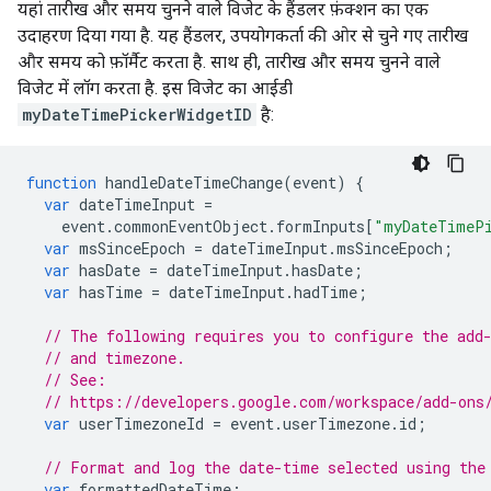
यहां तारीख और समय चुनने वाले विजेट के हैंडलर फ़ंक्शन का एक
उदाहरण दिया गया है. यह हैंडलर, उपयोगकर्ता की ओर से चुने गए तारीख
और समय को फ़ॉर्मैट करता है. साथ ही, तारीख और समय चुनने वाले
विजेट में लॉग करता है. इस विजेट का आईडी
myDateTimePickerWidgetID
है:
function
handleDateTimeChange
(
event
)
{
var
dateTimeInput
=
event
.
commonEventObject
.
formInputs
[
"myDateTimePi
var
msSinceEpoch
=
dateTimeInput
.
msSinceEpoch
;
var
hasDate
=
dateTimeInput
.
hasDate
;
var
hasTime
=
dateTimeInput
.
hadTime
;
// The following requires you to configure the add
// and timezone.
// See:
// https://developers.google.com/workspace/add-ons
var
userTimezoneId
=
event
.
userTimezone
.
id
;
// Format and log the date-time selected using the
var
formattedDateTime
;