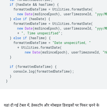
if
(
hasDate
 && 
hasTime
)
{
formattedDateTime
=
Utilities
.
formatDate
(
new
Date
(
msSinceEpoch
),
userTimezoneId
,
"yyy/M
}
else
if
(
hasDate
)
{
formattedDateTime
=
Utilities
.
formatDate
(
new
Date
(
msSinceEpoch
),
userTimezoneId
,
"yyy/M
+
", Time unspecified"
;
}
else
if
(
hasTime
)
{
formattedDateTime
=
"Date unspecified, "
+
Utilities
.
formatDate
(
new
Date
(
msSinceEpoch
),
userTimezoneId
,
"h
}
if
(
formattedDateTime
)
{
console
.
log
(
formattedDateTime
);
}
}
यहां दी गई टेबल में, डेस्कटॉप और मोबाइल डिवाइसों पर पिकर चुनने के