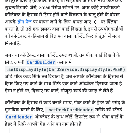
को तुरंत दिखाएं (डिफ़ॉल्ट सेटिंग) या साइडबार के सबसे नीचे
पीक कार्ड
सूचना
दिखाएं. जैसे, Gmail मैसेज खोलने पर. अगर कोई उपयोगकर्ता,
कॉन्टेक्स्ट के हिसाब से ट्रिगर होने वाले विज्ञापन के चालू होने के दौरान,
arrow_back
आपके
होम पेज
पर वापस जाने के लिए, वापस जाएं
पर क्लिक
करता है, तो उसे एक झलक वाला कार्ड दिखता है. इससे उपयोगकर्ताओं
को कॉन्टेक्स्ट के हिसाब से विज्ञापन वाला कॉन्टेंट फिर से ढूंढने में मदद
मिलती है.
जब नया कॉन्टेक्स्ट वाला कॉन्टेंट उपलब्ध हो, तब पीक कार्ड दिखाने के
लिए, अपनी
CardBuilder
क्लास में
.setDisplayStyle(CardService.DisplayStyle.PEEK)
जोड़ें. पीक कार्ड सिर्फ़ तब दिखता है, जब आपके कॉन्टेक्स्ट के हिसाब से
ट्रिगर किए गए कार्ड के साथ सिर्फ़ एक कार्ड ऑब्जेक्ट दिखाया जाता है.
ऐसा न होने पर, दिखाए गए कार्ड, मौजूदा कार्ड की जगह ले लेते हैं.
कॉन्टेक्स्ट के हिसाब से कार्ड बनाते समय, पीक कार्ड के हेडर को पसंद के
मुताबिक बनाने के लिए,
.setPeekCardHeader
तरीके को स्टैंडर्ड
CardHeader
ऑब्जेक्ट के साथ जोड़ें. डिफ़ॉल्ट रूप से, पीक कार्ड के
हेडर में सिर्फ़ आपके ऐड-ऑन का नाम होता है.