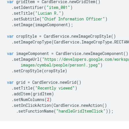
var
gridItem
=
CardService
.
newGridItem
()
.
setIdentifier
(
"item_001"
)
.
setTitle
(
"Lucian R."
)
.
setSubtitle
(
"Chief Information Officer"
)
.
setImage
(
imageComponent
);
var
cropStyle
=
CardService
.
newImageCropStyle
()
.
setImageCropType
(
CardService
.
ImageCropType
.
RECTAN
var
imageComponent
=
CardService
.
newImageComponent
()
.
setImageUrl
(
"https://developers.google.com/worksp
      images/cymbal/people/person1.jpeg"
)
.
setCropStyle
(
cropStyle
)
var
grid
=
CardService
.
newGrid
()
.
setTitle
(
"Recently viewed"
)
.
addItem
(
gridItem
)
.
setNumColumns
(
2
)
.
setOnClickAction
(
CardService
.
newAction
()
.
setFunctionName
(
"handleGridItemClick"
));