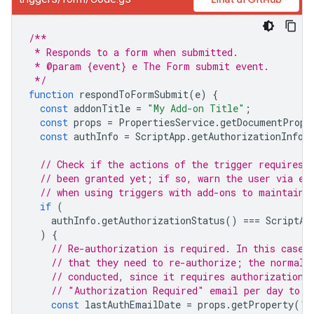
/**
 * Responds to a form when submitted.
 * @param {event} e The Form submit event.
 */
function
respondToFormSubmit
(
e
)
{
const
addonTitle
=
"My Add-on Title"
;
const
props
=
PropertiesService
.
getDocumentPrope
const
authInfo
=
ScriptApp
.
getAuthorizationInfo
(
// Check if the actions of the trigger requires 
// been granted yet; if so, warn the user via em
// when using triggers with add-ons to maintain 
if
(
authInfo
.
getAuthorizationStatus
()
===
ScriptAp
)
{
// Re-authorization is required. In this case,
// that they need to re-authorize; the normal 
// conducted, since it requires authorization 
// "Authorization Required" email per day to a
const
lastAuthEmailDate
=
props
.
getProperty
(
"l