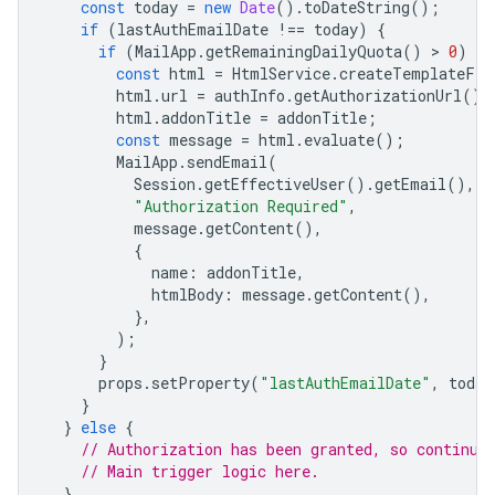
const
today
=
new
Date
().
toDateString
();
if
(
lastAuthEmailDate
!==
today
)
{
if
(
MailApp
.
getRemainingDailyQuota
()
 > 
0
)
{
const
html
=
HtmlService
.
createTemplateFro
html
.
url
=
authInfo
.
getAuthorizationUrl
();
html
.
addonTitle
=
addonTitle
;
const
message
=
html
.
evaluate
();
MailApp
.
sendEmail
(
Session
.
getEffectiveUser
().
getEmail
(),
"Authorization Required"
,
message
.
getContent
(),
{
name
:
addonTitle
,
htmlBody
:
message
.
getContent
(),
},
);
}
props
.
setProperty
(
"lastAuthEmailDate"
,
today
}
}
else
{
// Authorization has been granted, so continue
// Main trigger logic here.
}