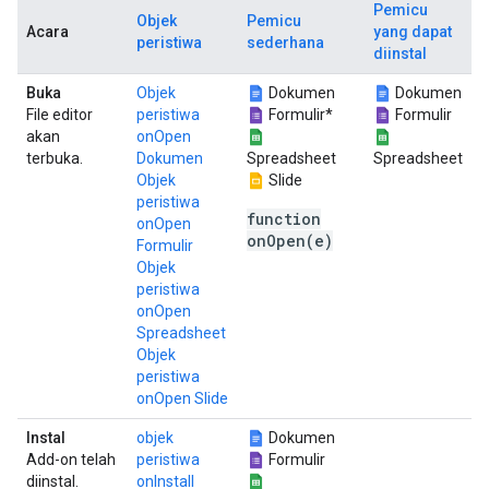
Pemicu
Objek
Pemicu
Acara
yang dapat
peristiwa
sederhana
diinstal
Buka
Objek
Dokumen
Dokumen
File editor
peristiwa
Formulir*
Formulir
akan
onOpen
terbuka.
Dokumen
Spreadsheet
Spreadsheet
Objek
Slide
peristiwa
function
onOpen
onOpen(e)
Formulir
Objek
peristiwa
onOpen
Spreadsheet
Objek
peristiwa
onOpen Slide
Instal
objek
Dokumen
Add-on telah
peristiwa
Formulir
diinstal.
onInstall