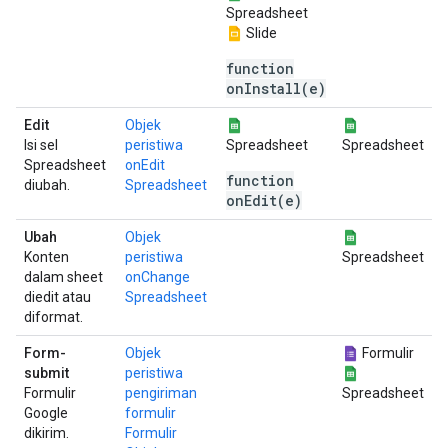
Spreadsheet
Slide
function
onInstall(e)
Edit
Objek
Isi sel
peristiwa
Spreadsheet
Spreadsheet
Spreadsheet
onEdit
function
diubah.
Spreadsheet
onEdit(e)
Ubah
Objek
Konten
peristiwa
Spreadsheet
dalam sheet
onChange
diedit atau
Spreadsheet
diformat.
Form-
Objek
Formulir
submit
peristiwa
Formulir
pengiriman
Spreadsheet
Google
formulir
dikirim.
Formulir