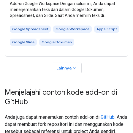
Add-on Google Workspace Dengan solusi ini, Anda dapat
menerjemahkan teks dari dalam Google Dokumen,
Spreadsheet, dan Slide. Saat Anda memilih teks di
Dokumen, Spreadsheet, atau Slide dan
Google Spreadsheet
Google Workspace
Apps Script
Google Slide
Google Dokumen
expand_more
Lainnya
Menjelajahi contoh kode add-on di
Git
Hub
Anda juga dapat menemukan contoh add-on di
GitHub
. Anda
dapat membuat fork repositori ini dan menggunakan kode
tersebut sebagai referensi untuk project Anda sendiri.