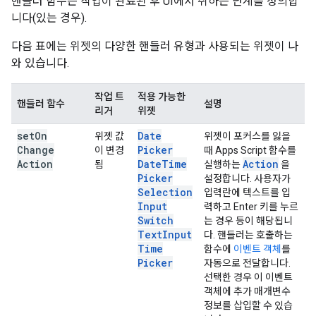
핸들러 함수는 작업이 완료된 후 UI에서 취하는 단계를 정의합
니다(있는 경우).
다음 표에는 위젯의 다양한 핸들러 유형과 사용되는 위젯이 나
와 있습니다.
작업 트
적용 가능한
핸들러 함수
설명
리거
위젯
set
On
Date
위젯 값
위젯이 포커스를 잃을
Change
Picker
이 변경
때 Apps Script 함수를
Action
Date
Time
Action
됨
실행하는
을
Picker
설정합니다. 사용자가
Selection
입력란에 텍스트를 입
Input
력하고 Enter 키를 누르
Switch
는 경우 등이 해당됩니
Text
Input
다. 핸들러는 호출하는
Time
함수에
이벤트 객체
를
Picker
자동으로 전달합니다.
선택한 경우 이 이벤트
객체에 추가 매개변수
정보를 삽입할 수 있습