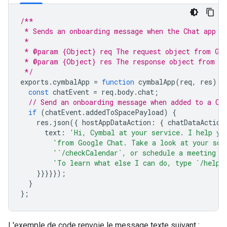
/**
 * Sends an onboarding message when the Chat app i
 *
 * @param {Object} req The request object from Goo
 * @param {Object} res The response object from th
 */
exports
.
cymbalApp
=
function
cymbalApp
(
req
,
res
)
{
const
chatEvent
=
req
.
body
.
chat
;
// Send an onboarding message when added to a Ch
if
(
chatEvent
.
addedToSpacePayload
)
{
res
.
json
({
hostAppDataAction
:
{
chatDataAction
text
:
'Hi, Cymbal at your service. I help yo
'from Google Chat. Take a look at your sch
'`/checkCalendar`, or schedule a meeting w
'To learn what else I can do, type `/help`
}}}}});
}
};
L'exemple de code renvoie le message texte suivant :