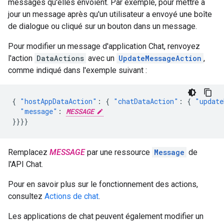
messages qu'elles envoient. Par exemple, pour mettre à
jour un message après qu'un utilisateur a envoyé une boîte
de dialogue ou cliqué sur un bouton dans un message.
Pour modifier un message d'application Chat, renvoyez
l'action
DataActions
avec un
UpdateMessageAction
,
comme indiqué dans l'exemple suivant :
{
"hostAppDataAction"
:
{
"chatDataAction"
:
{
"update
"message"
:
MESSAGE
}}}}
Remplacez
MESSAGE
par une ressource
Message
de
l'API Chat.
Pour en savoir plus sur le fonctionnement des actions,
consultez
Actions de chat
.
Les applications de chat peuvent également modifier un