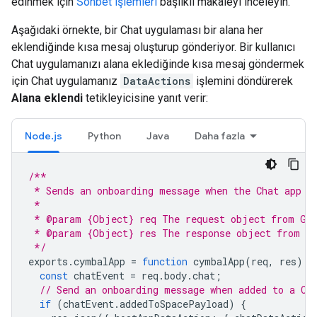
edinmek için
Sohbet işlemleri
başlıklı makaleyi inceleyin.
Aşağıdaki örnekte, bir Chat uygulaması bir alana her
eklendiğinde kısa mesaj oluşturup gönderiyor. Bir kullanıcı
Chat uygulamanızı alana eklediğinde kısa mesaj göndermek
için Chat uygulamanız
DataActions
işlemini döndürerek
Alana eklendi
tetikleyicisine yanıt verir:
Node.js
Python
Java
Daha fazla
/**
 * Sends an onboarding message when the Chat app i
 *
 * @param {Object} req The request object from Goo
 * @param {Object} res The response object from th
 */
exports
.
cymbalApp
=
function
cymbalApp
(
req
,
res
)
{
const
chatEvent
=
req
.
body
.
chat
;
// Send an onboarding message when added to a Ch
if
(
chatEvent
.
addedToSpacePayload
)
{