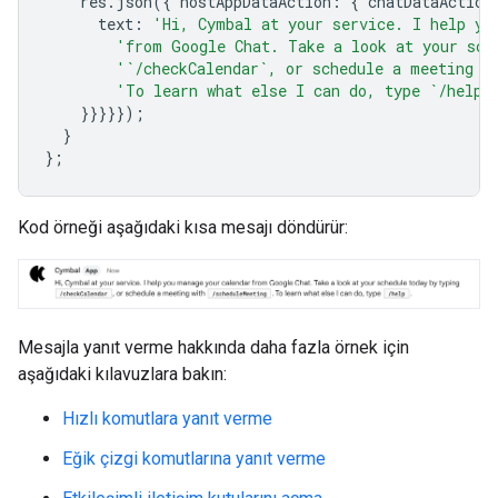
res
.
json
({
hostAppDataAction
:
{
chatDataAction
text
:
'Hi, Cymbal at your service. I help yo
'from Google Chat. Take a look at your sch
'`/checkCalendar`, or schedule a meeting w
'To learn what else I can do, type `/help`
}}}}});
}
};
Kod örneği aşağıdaki kısa mesajı döndürür:
Mesajla yanıt verme hakkında daha fazla örnek için
aşağıdaki kılavuzlara bakın:
Hızlı komutlara yanıt verme
Eğik çizgi komutlarına yanıt verme