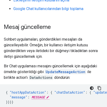
Etkileşimli iletişim kutularını açma
Google Chat kullanıcılarından bilgi toplama
Mesaj güncelleme
Sohbet uygulamaları, gönderdikleri mesajları da
güncelleyebilir. Örneğin, bir kullanıcı iletişim kutusu
gönderdikten veya iletideki bir düğmeyi tıkladıktan sonra
iletiyi güncellemek için.
Bir Chat uygulaması mesajını güncellemek için aşağıdaki
örnekte gösterildiği gibi
UpdateMessageAction
ile
birlikte action'ı
DataActions
döndürün:
{
"hostAppDataAction"
:
{
"chatDataAction"
:
{
"update
"message"
:
MESSAGE
}}}}