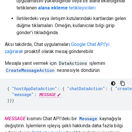
uygulamasını yüklediğinde veya bir alana eklediğinde
tetiklenen
alana ekleme
tetikleyicileri
İletilerdeki veya iletişim kutularındaki kartlardan gelen
düğme tıklamaları. Örneğin, kullanıcılar bilgi girip
gönder'i tıkladığında.
Aksi takdirde, Chat uygulamaları
Google Chat API'yi
çağırarak
proaktif olarak mesaj gönderebilir.
Mesajla yanıt vermek için
DataActions
işlemini
CreateMessageAction
nesnesiyle döndürün:
{
"hostAppDataAction"
:
{
"chatDataAction"
:
{
"create
"message"
:
MESSAGE
}}}
MESSAGE
kısmını Chat API'deki bir
Message
kaynağıyla
değiştirin. İşlemlerin işleyiş şekli hakkında daha fazla bilgi