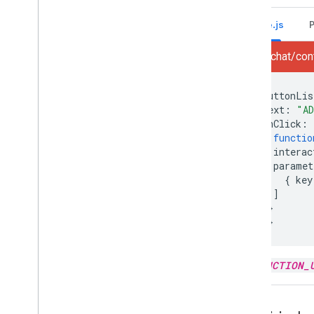
Node.js
node/chat/cont
{
buttonLis
text
:
"A
onClick
:
functio
interac
paramet
{
key
]
}}
}]}}
FUNCTION_