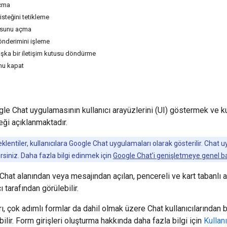
açma
isteğini tetikleme
tusunu açma
önderimini işleme
aşka bir iletişim kutusu döndürme
unu kapat
e Chat uygulamasının kullanıcı arayüzlerini (UI) göstermek ve kull
eği açıklanmaktadır.
klentiler, kullanıcılara Google Chat uygulamaları olarak gösterilir. Chat
irsiniz. Daha fazla bilgi edinmek için
Google Chat'i genişletmeye genel b
 Chat alanından veya mesajından açılan, pencereli ve kart tabanlı ar
ı tarafından görülebilir.
, çok adımlı formlar da dahil olmak üzere Chat kullanıcılarından b
abilir. Form girişleri oluşturma hakkında daha fazla bilgi için
Kullan