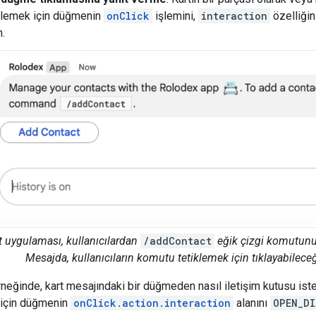
iklemek için düğmenin
onClick
işlemini,
interaction
özelliğin
n.
at uygulaması, kullanıcılardan
/addContact
eğik çizgi komutunu 
Mesajda, kullanıcıların komutu tetiklemek için tıklayabilece
neğinde, kart mesajındaki bir düğmeden nasıl iletişim kutusu isteğ
 için düğmenin
onClick.action.interaction
alanını
OPEN_DI