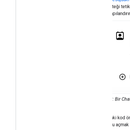
isteği tet
yapılandırı
Şekil 2
: Bir Ch
Aşağıdaki kod ör
kutusunu açmak