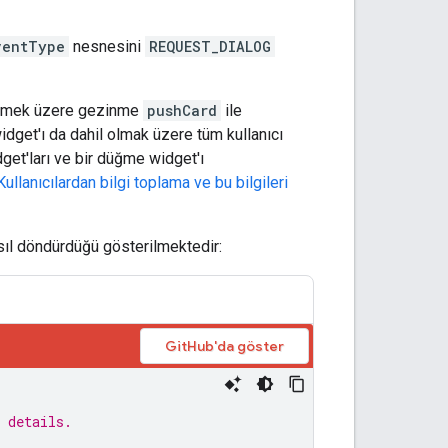
ventType
nesnesini
REQUEST_DIALOG
stermek üzere gezinme
pushCard
ile
dget'ı da dahil olmak üzere tüm kullanıcı
idget'ları ve bir düğme widget'ı
Kullanıcılardan bilgi toplama ve bu bilgileri
asıl döndürdüğü gösterilmektedir:
GitHub'da göster
 details.