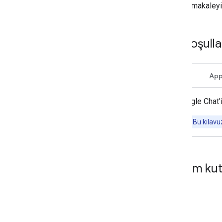
başlıklı makaleyi
Mesaj gönderin
Komutları yanıtlama
Etkileşimli iletişim kutuları
Ön koşulla
oluşturma
Bilgi toplama ve işleme
Chat mesajlarındaki bağlantıları
önizleme
HTTP
App
Etkileşimli bir Chat uygulamasını
Google Chat'
eklentiye dönüştürme
Google Meet'in kapsamını
Not:
Bu kılavuz
genişletme
Google Workspace Studio'nun
kapsamını genişletme
İletişim k
Eklentinizi üçüncü taraf hizmetlerine
bağlama
Test etme ve hata ayıklama
Sorgu hata günlükleri
En iyi uygulamalar