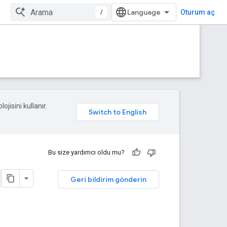
/
Oturum aç
ojisini kullanır.
Bu size yardımcı oldu mu?
Geri bildirim gönderin