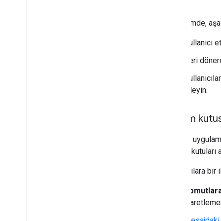
En İyi Uygulamalar
Bu bölümde, aşağ
Kısıtlamalar
Kullanıcı e
Eklenti yayınlama
Geri dönere
Genel bakış
Yayınlanmış bir eklentiyi güncelleme
Kullanıcıl
işleyin.
İletişim kutu
Bir Chat uygulam
iletişim kutuları a
Kullanıcılara bir
Komutlara
işaretlemen
Mesajdaki