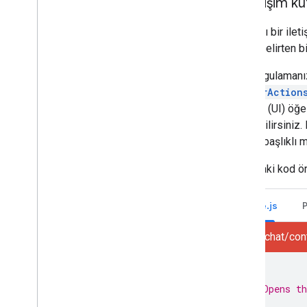
İlk iletişim
Kullanıcı bir ile
olarak belirten bi
Chat uygulamanız
RenderAction
arayüzü (UI) öğel
belirtebilirsiniz
işleme
başlıklı m
Aşağıdaki kod ör
Node.js
node/chat/cont
/**
 * Opens th
 *