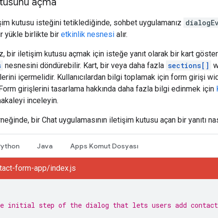
 kutusunu açma
tişim kutusu isteğini tetiklediğinde, sohbet uygulamanız
dialogE
r yükle birlikte bir
etkinlik nesnesi
alır.
, bir iletişim kutusu açmak için isteğe yanıt olarak bir kart gö
s
nesnesini döndürebilir. Kart, bir veya daha fazla
sections[]
wi
erini içermelidir. Kullanıcılardan bilgi toplamak için form girişi w
. Form girişlerini tasarlama hakkında daha fazla bilgi edinmek için
akaleyi inceleyin.
neğinde, bir Chat uygulamasının iletişim kutusu açan bir yanıtı n
Python
Java
Apps Komut Dosyası
act-form-app/index.js
e initial step of the dialog that lets users add contact