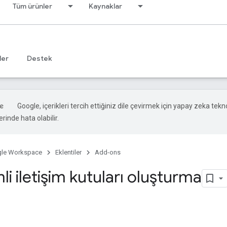
Tüm ürünler
Kaynaklar
ler
Destek
Google, içerikleri tercih ettiğiniz dile çevirmek için yapay zeka teknol
rinde hata olabilir.
le Workspace
Eklentiler
Add-ons
mli iletişim kutuları oluşturma