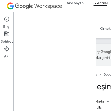
Ana Sayfa
Eklentiler
Workspace
Add-ons
Bilgi
Genel bakış
Rehberler
Başvuru Kaynakları
Örnek
Sohbet
API
Yapay zeka çevirile
Eklentilere genel bakış
Eklenti türleri
Ana Sayfa
Goog
Eklentileri yükleme ve yetkilendirme
Eklentileri açma ve kullanma
Etkileşi
Başlama
Google Workspace'te geliştirme
Bu sayfada
OAuth iznini yapılandırın
Ön koşullar