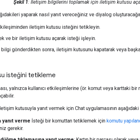
Şekil 1
: İletişim bilgilerini toplamak için iletişim kutusu a
ıdakileri yaparak nasıl yanıt vereceğiniz ve diyalog oluşturacağı
tkileşiminden iletişim kutusu isteğini tetikleyin.
k ve bir iletişim kutusu açarak isteği işleyin.
ar bilgi gönderdikten sonra, iletişim kutusunu kapatarak veya başk
su isteğini tetikleme
ası, yalnızca kullanıcı etkileşimlerine (ör. komut veya karttaki b
çabilir.
 iletişim kutusuyla yanıt vermek için Chat uygulamasının aşağıdaki 
 yanıt verme
İsteği bir komuttan tetiklemek için
komutu yapıland
iz gerekir.
düğme tıklamasına yanıt verme
: Kartın bir parçası olarak vey