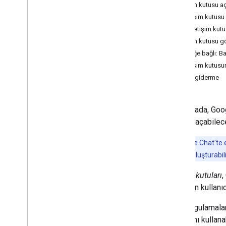
İletişim kutusu 
Google Workspace eklentileri
İletişim kutusu 
geliştirme
İlk iletişim ku
Genel bakış
İletişim kutusu g
Hızlı başlangıç kılavuzları
İsteğe bağlı: B
Manifestler
İletişim kutus
Kapsamlar
Sorun giderme
HTTP uç noktalarını kullanarak
oluşturma
Kart oluşturma
Bu sayfada, Googl
Gmail'in Kapsamını Genişletin
kutuları açabilec
Google Takvim'i Genişletin
Google Drive'ı Genişletme
Not:
Google Chat'te e
Google Düzenleyicileri'ni genişletme
kullanarak da oluşturabil
Google Chat'i genişletme
İletişim kutuları
,
Genel bakış
onu açan kullanıc
Hızlı başlangıç kılavuzları
Chat uygulamasını yapılandırma
Chat uygulamaları
Chat arayüzleri oluşturma
kutularını kullan
Genel bakış