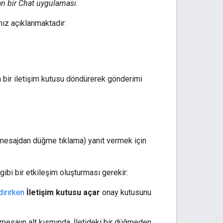
çan bir Chat uygulaması.
nız açıklanmaktadır:
a bir iletişim kutusu döndürerek gönderimi
ir mesajdan düğme tıklama) yanıt vermek için
gibi bir etkileşim oluşturması gerekir:
ırırken
İletişim kutusu açar
onay kutusunu
a mesajın alt kısmında. İletideki bir düğmeden