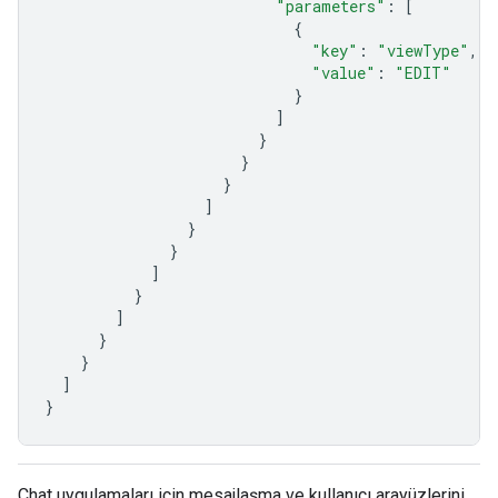
"parameters"
:
[
{
"key"
:
"viewType"
,
"value"
:
"EDIT"
}
]
}
}
}
]
}
}
]
}
]
}
}
]
}
Chat uygulamaları için mesajlaşma ve kullanıcı arayüzlerini