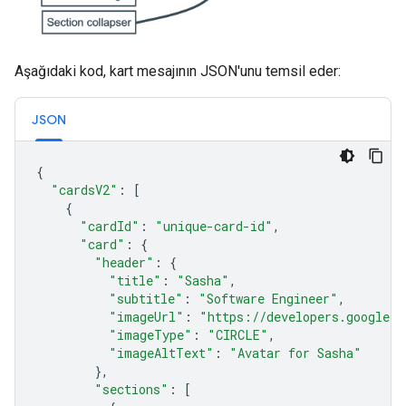
Aşağıdaki kod, kart mesajının JSON'unu temsil eder:
JSON
{
"cardsV2"
:
[
{
"cardId"
:
"unique-card-id"
,
"card"
:
{
"header"
:
{
"title"
:
"Sasha"
,
"subtitle"
:
"Software Engineer"
,
"imageUrl"
:
"https://developers.google.c
"imageType"
:
"CIRCLE"
,
"imageAltText"
:
"Avatar for Sasha"
},
"sections"
:
[