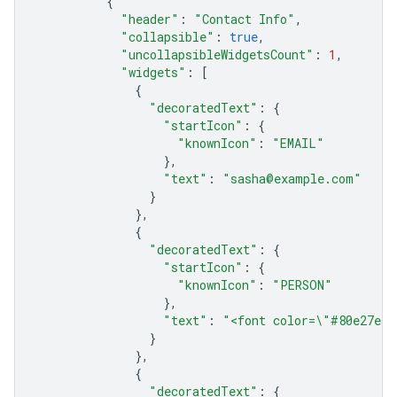
{
"header"
:
"Contact Info"
,
"collapsible"
:
true
,
"uncollapsibleWidgetsCount"
:
1
,
"widgets"
:
[
{
"decoratedText"
:
{
"startIcon"
:
{
"knownIcon"
:
"EMAIL"
},
"text"
:
"sasha@example.com"
}
},
{
"decoratedText"
:
{
"startIcon"
:
{
"knownIcon"
:
"PERSON"
},
"text"
:
"<font color=\"#80e27e\"
}
},
{
"decoratedText"
:
{