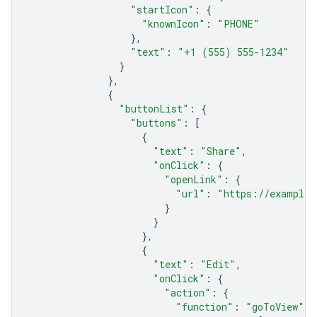
"startIcon"
:
{
"knownIcon"
:
"PHONE"
},
"text"
:
"+1 (555) 555-1234"
}
},
{
"buttonList"
:
{
"buttons"
:
[
{
"text"
:
"Share"
,
"onClick"
:
{
"openLink"
:
{
"url"
:
"https://example.
}
}
},
{
"text"
:
"Edit"
,
"onClick"
:
{
"action"
:
{
"function"
:
"goToView"
,