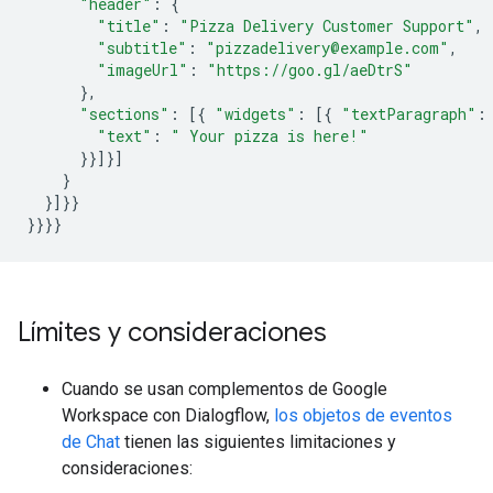
"header"
:
{
"title"
:
"Pizza Delivery Customer Support"
,
"subtitle"
:
"pizzadelivery@example.com"
,
"imageUrl"
:
"https://goo.gl/aeDtrS"
},
"sections"
:
[{
"widgets"
:
[{
"textParagraph"
:
"text"
:
" Your pizza is here!"
}}]}]
}
}]}}
}}}}
Límites y consideraciones
Cuando se usan complementos de Google
Workspace con Dialogflow,
los objetos de eventos
de Chat
tienen las siguientes limitaciones y
consideraciones: