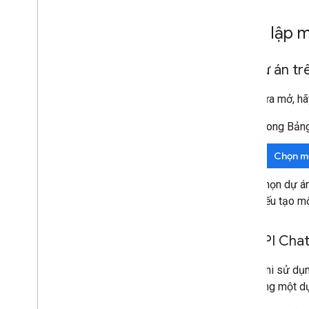
Mở rộng Google Biểu mẫu
Thử nghiệm tiện ích bổ sung của bạn
Thiết lập 
Các phương pháp hay nhất
Mở dự án tr
Quy định hạn chế
Nếu chưa mở, hã
Phát hành tiện ích bổ sung
Tổng quan
Trong Bảng
Cập nhật tiện ích bổ sung đã xuất bản
Chọn m
Chọn dự á
Nếu tạo mộ
Bật API Cha
Trước khi sử dụn
API trong một dự