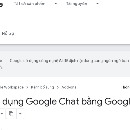
ng
Tất cả sản phẩm
Tài nguyên
Hỗ trợ
Google sử dụng công nghệ AI để dịch nội dung sang ngôn ngữ bạn ư
ỗi.
le Workspace
Kênh bổ sung
Add-ons
Thông
 dụng Google Chat bằng Goog