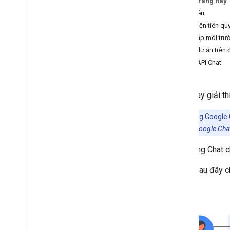
Trên trang này
Mục tiêu
Phát triển tiện ích bổ sung cho
Điều kiện tiên qu
Google Workspace
Thiết lập môi trư
Tổng quan
Mở dự án trên 
Bắt đầu nhanh
Bật API Chat
Tệp kê khai
Phạm vi
Tạo bằng điểm cuối HTTP
Trang này giải 
Thẻ bản dựng
Mở rộng Gmail
Lưu ý:
Trong Google C
Mở rộng Lịch Google
tương tác API Google Cha
Mở rộng Google Drive
Ứng dụng Chat ch
Mở rộng Trình chỉnh sửa của Google
Mở rộng Google Chat
Sơ đồ sau đây ch
Tổng quan
Bắt đầu nhanh
Apps Script
Dịch vụ HTTP
Pub
/
Sub