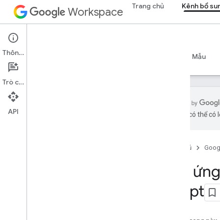
Trang chủ
Kênh bổ su
Workspace
Add-ons
Thông tin
Tổng quan
Hướng dẫn
Tài liệu tham khảo
Mẫu
Trò chuyện
API
bằng AI có thể có l
Tổng quan về tiện ích bổ sung
Loại tiện ích bổ sung
Trang chủ
Goog
Cài đặt và uỷ quyền tiện ích bổ sung
Mở và sử dụng tiện ích bổ sung
Tạo ứng
Script
Bắt đầu
Phát triển trên Google Workspace
Định cấu hình tùy chọn đồng ý
OAuth