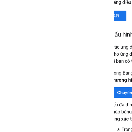
Trong bảng điều
Bật API
Định cấu hì
Tất cả các ứng d
OAuth cho ứng d
dụng để bạn có t
Trong Bảng
Thương h
Chuyển
Nếu đã địn
phép bằng
tảng xác 
Tron