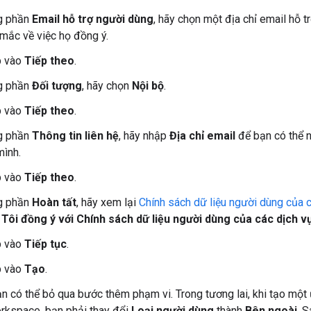
g phần
Email hỗ trợ người dùng
, hãy chọn một địa chỉ email hỗ t
 mắc về việc họ đồng ý.
 vào
Tiếp theo
.
g phần
Đối tượng
, hãy chọn
Nội bộ
.
 vào
Tiếp theo
.
g phần
Thông tin liên hệ
, hãy nhập
Địa chỉ email
để bạn có thể n
mình.
 vào
Tiếp theo
.
g phần
Hoàn tất
, hãy xem lại
Chính sách dữ liệu người dùng của 
n
Tôi đồng ý với Chính sách dữ liệu người dùng của các dịch 
 vào
Tiếp tục
.
 vào
Tạo
.
bạn có thể bỏ qua bước thêm phạm vi. Trong tương lai, khi tạo m
rkspace, bạn phải thay đổi
Loại người dùng
thành
Bên ngoài
. 