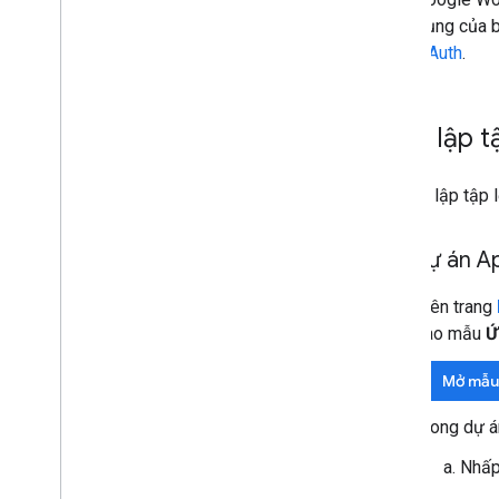
dụng của b
OAuth
.
Thiết lập t
Để thiết lập tập
Tạo dự án Ap
Trên trang
vào mẫu
Ứ
Mở mẫu
Trong dự á
Nhấp