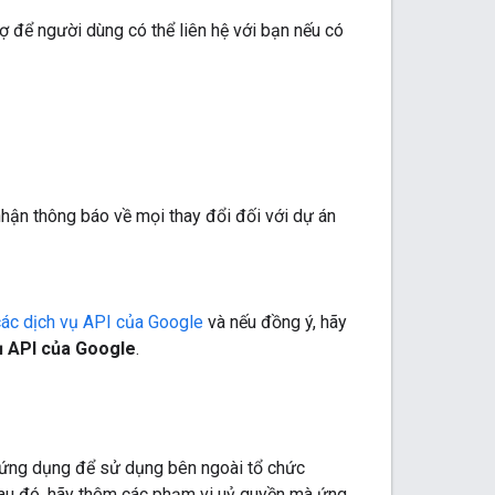
rợ để người dùng có thể liên hệ với bạn nếu có
hận thông báo về mọi thay đổi đối với dự án
các dịch vụ API của Google
và nếu đồng ý, hãy
vụ API của Google
.
ột ứng dụng để sử dụng bên ngoài tổ chức
Sau đó, hãy thêm các phạm vi uỷ quyền mà ứng