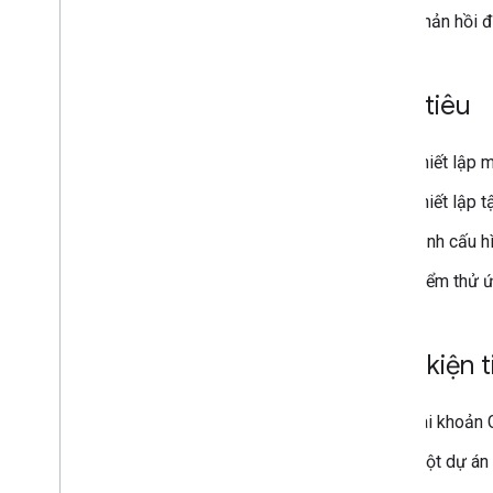
Nhật ký lỗi truy vấn
Phản hồi đ
Các phương pháp hay nhất
Quy định hạn chế
Bảng chú giải thuật ngữ
Mục tiêu
Nâng cấp tiện ích bổ sung cũ
Thiết lập m
Thiết lập t
Phát triển tiện ích bổ sung cho Trình
Định cấu h
chỉnh sửa
Tổng quan
Kiểm thử ứ
Bắt đầu nhanh
Vòng đời ủy quyền
Tệp kê khai
Điều kiện 
Phạm vi
Xây dựng giao diện HTML
Tài khoản
Mở rộng Google Trang tính
Mở rộng Google Tài liệu
Một dự án 
Mở rộng Google Trang trình bày