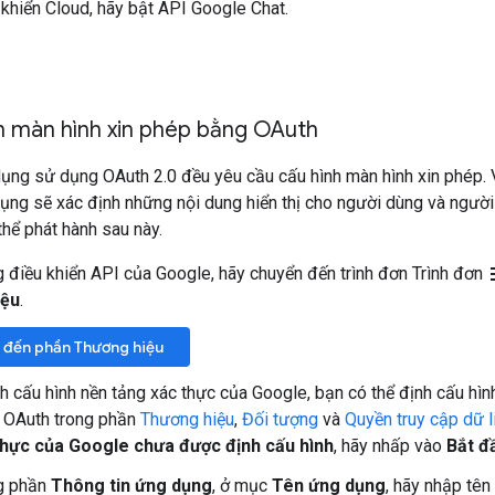
 khiển Cloud, hãy bật API Google Chat.
nh màn hình xin phép bằng OAuth
ụng sử dụng OAuth 2.0 đều yêu cầu cấu hình màn hình xin phép. 
ụng sẽ xác định những nội dung hiển thị cho người dùng và ngườ
hể phát hành sau này.
m
 điều khiển API của Google, hãy chuyển đến trình đơn Trình đơn
iệu
.
 đến phần Thương hiệu
h cấu hình nền tảng xác thực của Google, bạn có thể định cấu hìn
 OAuth trong phần
Thương hiệu
,
Đối tượng
và
Quyền truy cập dữ l
thực của Google chưa được định cấu hình
, hãy nhấp vào
Bắt đ
g phần
Thông tin ứng dụng
, ở mục
Tên ứng dụng
, hãy nhập tên