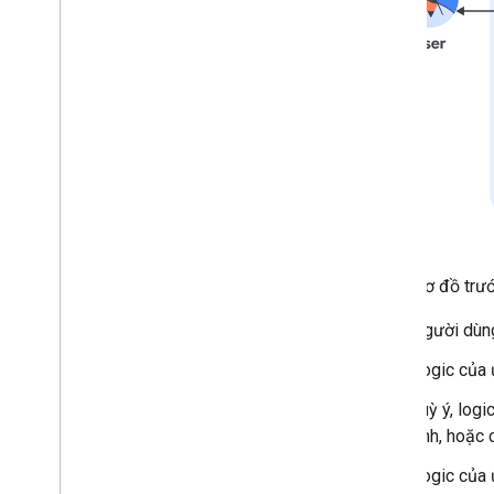
Bộ công cụ phát triển tác nhân
(ADK)
Nhân viên hỗ trợ cho nhân viên hỗ
trợ (A2A)
Agent2UI (A2UI)
Dialogflow ES
Dialogflow CX
Gemini Enterprise
Định cấu hình ứng dụng Chat
Tạo giao diện Chat
Trong sơ đồ trướ
Chuyển đổi một ứng dụng Chat có
tính tương tác thành một tiện ích bổ
Người dùng
sung
Mở rộng Google Meet
Logic của 
Mở rộng Google Workspace Studio
Tuỳ ý, log
tính, hoặc
Kết nối tiện ích bổ sung của bạn với các
dịch vụ của bên thứ ba
Logic của 
Kiểm thử và gỡ lỗi