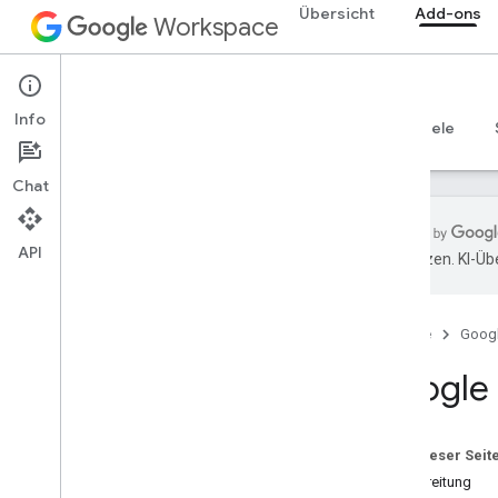
Übersicht
Add-ons
Workspace
Add-ons
Info
Übersicht
Leitfäden
Referenzen
Beispiele
Chat
API
übersetzen. KI-Üb
Add-ons
Add-on-Typen
Startseite
Goog
Add-ons installieren und autorisieren
Add-ons öffnen und verwenden
Google 
Los gehts
In Google Workspace entwickeln
Auf dieser Seit
OAuth-Zustimmung konfigurieren
Vorbereitung