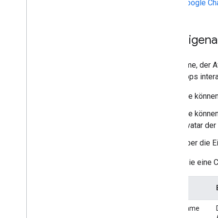
Interaktive Chat-App in ein Add‑on
Google Cha
umwandeln
Google Meet erweitern
Google Workspace Studio
Anzeigen
erweitern
Add-on mit Diensten von Drittanbietern
Der Name, der A
verbinden
Chat-Apps inter
Testen und Fehler beheben
Abfragefehlerlogs
Sie können
Best Practices
Sie können
Beschränkungen
Avatar der
Glossar
Über die E
Alte Add-ons aktualisieren
Bevor Sie eine C
Feld
Editor-Add-ons entwickeln
Übersicht
App-Name
Kurzanleitungen