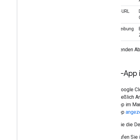
Autorisierungslebenszyklus
Manifest
Avatar-URL
Bereiche
HTML-Schnittstellen erstellen
Beschreibung
Google Tabellen erweitern
Google Docs erweitern
Google Präsentationen erweitern
Im folgenden Abs
Google Formulare erweitern
Add-on testen
Chat-App 
Best Practices
Beschränkungen
In der Google Cl
einschließlich 
Add-ons veröffentlichen
Chat-App im Mar
Übersicht
Chat-App
angez
Veröffentlichtes Add-on aktualisieren
Wenn Sie die Det
Rufen Sie 