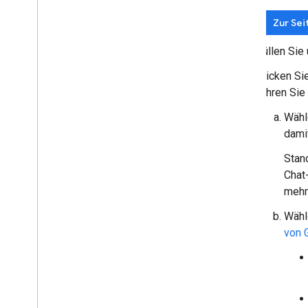
Zur Sei
Füllen Sie
Klicken Si
führen Sie
Wähl
dami
Stan
Chat
mehr
Wähl
von 