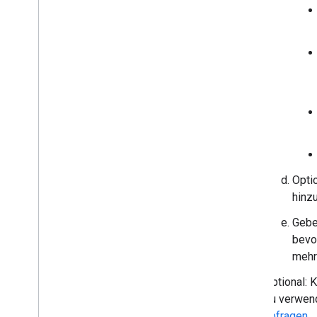
Opti
hinzu
Gebe
bevo
mehr
Optional: 
zu verwend
abfragen
.