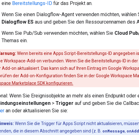
eine
Bereitstellungs-ID
für das Projekt an.
Wenn Sie einen Dialogflow-Agent verwenden möchten, wählen
Dialogflow ES
aus und geben Sie den Ressourcennamen des A
Wenn Sie Pub/Sub verwenden möchten, wählen Sie
Cloud Pub
Themas ein.
arnung:
Wenn bereits eine Apps Script-Bereitstellungs-ID angegeben is
e Workspace-Add‑on verbunden. Wenn Sie die Bereitstellungs-ID in der Ch
hr Add‑on aktualisiert. Das kann sich auf Ihren Eintrag im Google Work
rüfen der Add‑on-Konfiguration finden Sie in der Google Workspace 
pace Marketplace SDK konfigurieren.
onal: Wenn Sie Ereignisobjekte an mehr als einen Endpunkt oder 
indungseinstellungen
>
Trigger
auf und geben Sie die Callbac
er
an oder aktualisieren Sie sie:
inweis:
Wenn Sie die Trigger für Apps Script nicht aktualisieren, müss
nden, die in diesem Abschnitt angegeben sind (z. B.
onMessage
,
onAd