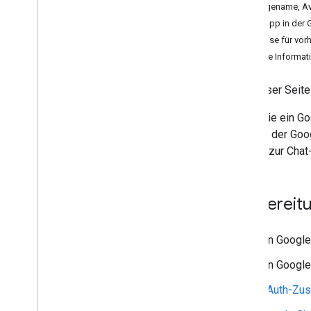
Anzeigename, Av
Google Workspace-Add-ons
Chat-App in der 
entwickeln
Hinweise für vo
Übersicht
Weitere Informat
Kurzanleitungen
Manifeste
Auf dieser Seite
Bereiche
Mit HTTP-Endpunkten erstellen
Wenn Sie ein Go
Karten erstellen
App mit der Goog
Gmail erweitern
Details zur Chat
Google Kalender verlängern
Google Drive erweitern
Google-Editoren erweitern
Vorbereit
Google Chat erweitern
Übersicht
Ein Googl
Kurzanleitungen
Chat-App konfigurieren
Ein Google
Chatoberflächen erstellen
OAuth-Zus