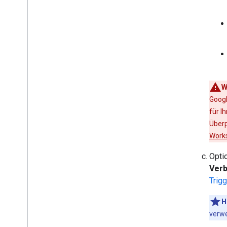
W
Googl
für I
Überp
Works
Opti
Verb
Trigg
H
verwe