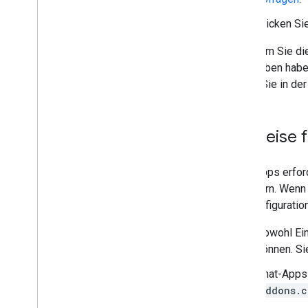
Klicken Si
Nachdem Sie die 
angegeben haben
finden Sie in d
Hinweise 
Chat-Apps erfor
erweitern. Wenn
die Konfiguratio
Sowohl Ein
können. Si
Chat-Apps
addons.c