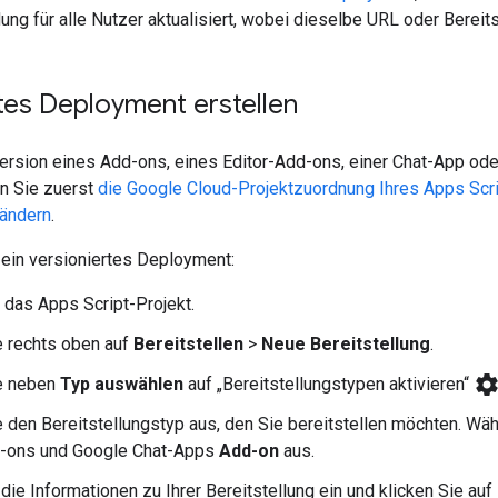
ng für alle Nutzer aktualisiert, wobei dieselbe URL oder Bereits
tes Deployment erstellen
rsion eines Add-ons, eines Editor-Add-ons, einer Chat-App oder
n Sie zuerst
die Google Cloud-Projektzuordnung Ihres Apps Scr
 ändern
.
 ein versioniertes Deployment:
 das Apps Script-Projekt.
e rechts oben auf
Bereitstellen
>
Neue Bereitstellung
.
setting
ie neben
Typ auswählen
auf „Bereitstellungstypen aktivieren“
 den Bereitstellungstyp aus, den Sie bereitstellen möchten. W
d-ons und Google Chat-Apps
Add-on
aus.
die Informationen zu Ihrer Bereitstellung ein und klicken Sie auf