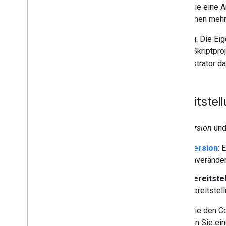
Wenn Sie eine An
Sie können mehr
Wichtig
: Die Ei
für ein Skriptpr
Administrator da
Bereitstel
Eine
Version
und
Version
: 
unveränder
Bereitste
Bereitstel
Wenn Sie den Co
erstellen Sie ei