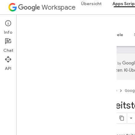
Übersicht
Apps Scrip
Workspace
Apps Script
Info
Übersicht
Leitfäden
Referenzen
Beispiele
Chat
API
übersetzen. KI-Üb
Übersicht
Apps Script-Dashboard
Startseite
Goog
Entwicklungsumgebung
Bereits
kennenlernen
Skriptprojekte
Manifeste
Bereiche
Bereitstellungen