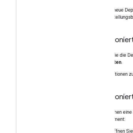
Jedes neue Deplo
Bereitstellungsb
Versionier
Wenn Sie die De
verwalten
.
Informationen z
Versionie
Sie können eine 
Deployment:
Öffnen Sie