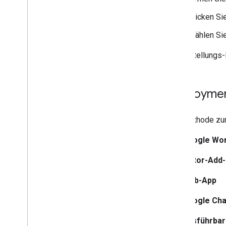
Klicken Si
Wählen Sie
Bereitstellungs-
Deploymen
Die Methode zum 
Google Wo
Editor-Add
Web-App
Google Cha
Ausführbar