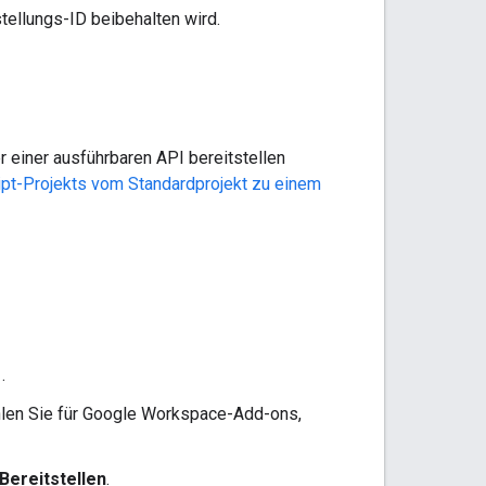
tellungs-ID beibehalten wird.
 einer ausführbaren API bereitstellen
ipt-Projekts vom Standardprojekt zu einem
s
.
ählen Sie für Google Workspace-Add-ons,
Bereitstellen
.