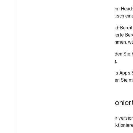
Bei einem Head-
Benutzeroberflächen
automatisch eine
Daten speichern und
Die Head-Bereit
bereitstellen
versionierte Ber
übernommen, währ
Administratorverwaltung
Verwenden Sie H
VBA-Makros in Apps Script
Nutzung.
konvertieren
Für jedes Apps 
Verwenden der REST API
benötigen Sie mi
Versionier
Bei einer versio
eine funktionie