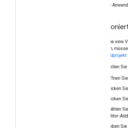
wird die Anwendu
Versionier
Wenn Sie eine Ve
möchten, müsse
Standardprojekt
So erstellen Sie
Öffnen Sie
Klicken Si
Klicken S
Wählen Sie
Editor-Ad
Geben Sie 