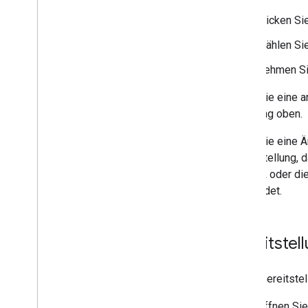
Klicken Si
Wählen Sie
Nehmen Si
Wenn Sie eine ar
Anleitung oben.
Wenn Sie eine Ä
Bereitstellung,
die URL oder die
verwendet.
Bereitstel
Jeder Bereitstel
Öffnen Sie