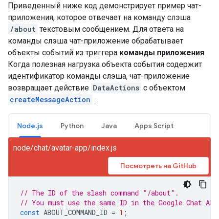
Приведенный ниже код демонстрирует пример чат-
приложения, которое отвечает на команду слэша
/about
текстовым сообщением. Для ответа на
команды слэша чат-приложение обрабатывает
объекты событий из триггера
команды приложения
.
Когда полезная нагрузка объекта события содержит
идентификатор команды слэша, чат-приложение
возвращает действие
DataActions
с объектом
createMessageAction
:
Node.js
Python
Java
Apps Script
node/chat/avatar-app/index.js
Посмотреть на GitHub
// The ID of the slash command "/about".
// You must use the same ID in the Google Chat API
const
ABOUT_COMMAND_ID
=
1
;