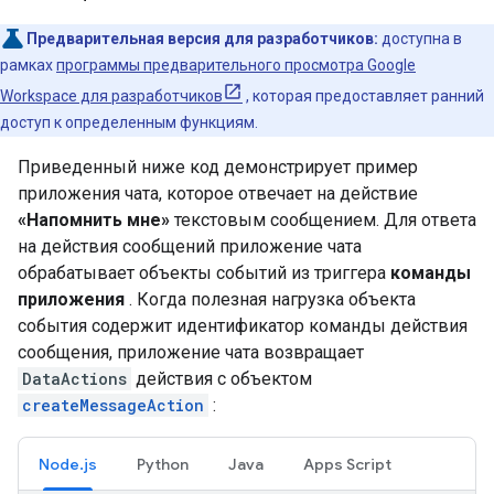
Предварительная версия для разработчиков:
доступна в
рамках
программы предварительного просмотра Google
Workspace для разработчиков
, которая предоставляет ранний
доступ к определенным функциям.
Приведенный ниже код демонстрирует пример
приложения чата, которое отвечает на действие
«Напомнить мне»
текстовым сообщением. Для ответа
на действия сообщений приложение чата
обрабатывает объекты событий из триггера
команды
приложения
. Когда полезная нагрузка объекта
события содержит идентификатор команды действия
сообщения, приложение чата возвращает
DataActions
действия с объектом
createMessageAction
:
Node.js
Python
Java
Apps Script