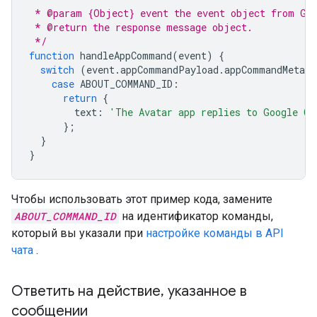
 * @param {Object} event the event object from Goo
 * @return the response message object.
 */
function
handleAppCommand
(
event
)
{
switch
(
event
.
appCommandPayload
.
appCommandMetada
case
ABOUT_COMMAND_ID
:
return
{
text
:
'The Avatar app replies to Google Ch
};
}
}
Чтобы использовать этот пример кода, замените
ABOUT_COMMAND_ID
на идентификатор команды,
который вы указали при
настройке команды в API
чата
.
Ответить на действие
,
указанное в
сообщении