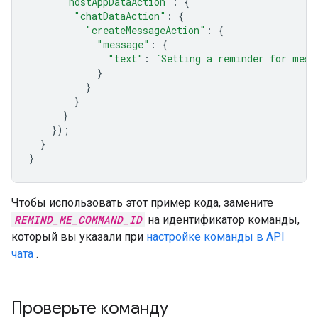
"hostAppDataAction"
:
{
"chatDataAction"
:
{
"createMessageAction"
:
{
"message"
:
{
"text"
:
`Setting a reminder for mess
}
}
}
}
});
}
}
Чтобы использовать этот пример кода, замените
REMIND_ME_COMMAND_ID
на идентификатор команды,
который вы указали при
настройке команды в API
чата
.
Проверьте команду