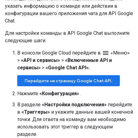
указать информацию о команде или действии в
конфигурации вашего приложения чата для API Google
Chat.
Для настройки команды в API Google Chat выполните
следующие шаги:
menu
В консоли Google Cloud перейдите в
«Меню»
>
«API и сервисы»
>
«Включенные API и
сервисы»
>
«Google Chat API».
Перейдите на страницу Google Chat API.
Нажмите
«Конфигурация»
.
В разделе
«Настройки подключения»
перейдите
в
«Триггеры»
и укажите данные вашей конечной
точки. Для ответа на команду вам необходимо
использовать этот триггер в следующем
разделе.