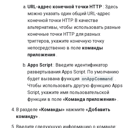
URL-адрес конечной точки HTTP
: Здесь
можно указать один общий URL-адрес
конечной точки HTTP. В качестве
альтернативы, чтобы использовать разные
конечные точки HTTP для разных
триггеров, укажите конечную точку
непосредственно в поле
команды
приложения
.
Apps Script
: Введите идентификатор
развертывания Apps Script. По умолчанию
будет вызвана функция
onAppCommand
.
Чтобы использовать другую функцию Apps
Script, укажите имя пользовательской
функции в поле
«Команда приложения»
.
В разделе
«Команды»
нажмите
«Добавить
команду»
.
Введите следующую информацию о команде: