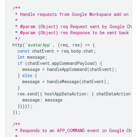
/**
 * Handle requests from Google Workspace add on
 *
 * @param {Object} req Request sent by Google Chat
 * @param {Object} res Response to be sent back to
 */
http
(
'avatarApp'
,
(
req
,
res
)
=
>
{
const
chatEvent
=
req
.
body
.
chat
;
let
message
;
if
(
chatEvent
.
appCommandPayload
)
{
message
=
handleAppCommand
(
chatEvent
);
}
else
{
message
=
handleMessage
(
chatEvent
);
}
res
.
send
({
hostAppDataAction
:
{
chatDataAction
:
message
:
message
}}}});
});
/**
 * Responds to an APP_COMMAND event in Google Chat
 *