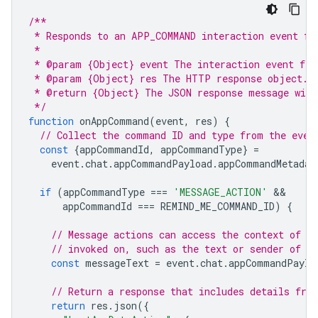
/**
 * Responds to an APP_COMMAND interaction event fr
 *
 * @param {Object} event The interaction event fro
 * @param {Object} res The HTTP response object.
 * @return {Object} The JSON response message with
 */
function
onAppCommand
(
event
,
res
)
{
// Collect the command ID and type from the even
const
{
appCommandId
,
appCommandType
}
=
event
.
chat
.
appCommandPayload
.
appCommandMetadat
if
(
appCommandType
===
'MESSAGE_ACTION'
appCommandId
===
REMIND_ME_COMMAND_ID
)
{
// Message actions can access the context of t
// invoked on, such as the text or sender of t
const
messageText
=
event
.
chat
.
appCommandPaylo
// Return a response that includes details fro
return
res
.
json
({