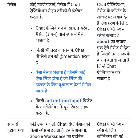
मैसेज
कोई उपयोगकर्ता, मैसेज में Chat
Chat ऐप्लिकेशन,
ऐप्लिकेशन से इन तरीकों से इंटरैक्ट
मैसेज के कॉन्टेंट के
करता है:
आधार पर जवाब देता
है. उदाहरण के लिए,
Chat ऐप्लिकेशन के साथ, डायरेक्ट
Chat ऐप्लिकेशन,
मैसेज (डीएम) वाले स्पेस में मैसेज
/
स्लैश कमांड
भेजता है.
about
का जवाब,
एक ऐसे मैसेज से देता
किसी भी तरह के स्पेस में, Chat
है जिसमें उन टास्क के
ऐप्लिकेशन को @mention करता
बारे में बताया जाता है
है.
जिन्हें Chat
ऐसा मैसेज भेजता है जिसमें कोई
ऐप्लिकेशन कर
ऐसा लिंक होता है जो लिंक की
सकता है.
झलक के लिए यूआरएल पैटर्न से मेल
खाता है.
selectionInput
किसी
विजेट
के मल्टीसेलेक्ट मेन्यू में टेक्स्ट टाइप
करता है.
स्पेस से
कोई उपयोगकर्ता, Chat ऐप्लिकेशन को
Chat ऐप्लिकेशन,
हटाया गया
किसी स्पेस से हटाता है. इसके अलावा,
स्पेस के लिए
Google Workspace का एडमिन,
कॉन्फ़िगर की गई