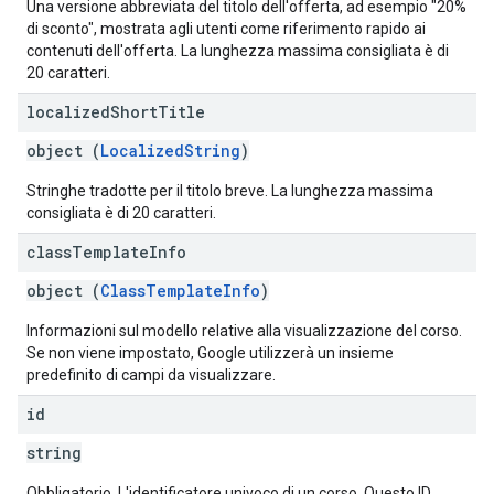
Una versione abbreviata del titolo dell'offerta, ad esempio "20%
di sconto", mostrata agli utenti come riferimento rapido ai
contenuti dell'offerta. La lunghezza massima consigliata è di
20 caratteri.
localized
Short
Title
object (
LocalizedString
)
Stringhe tradotte per il titolo breve. La lunghezza massima
consigliata è di 20 caratteri.
class
Template
Info
object (
ClassTemplateInfo
)
Informazioni sul modello relative alla visualizzazione del corso.
Se non viene impostato, Google utilizzerà un insieme
predefinito di campi da visualizzare.
id
string
Obbligatorio. L'identificatore univoco di un corso. Questo ID