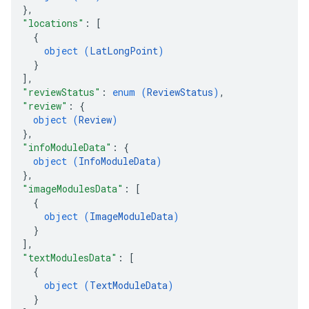
}
,
"locations"
: 
[
{
object (
LatLongPoint
)
}
]
,
"reviewStatus"
: 
enum (
ReviewStatus
)
,
"review"
: 
{
object (
Review
)
}
,
"infoModuleData"
: 
{
object (
InfoModuleData
)
}
,
"imageModulesData"
: 
[
{
object (
ImageModuleData
)
}
]
,
"textModulesData"
: 
[
{
object (
TextModuleData
)
}