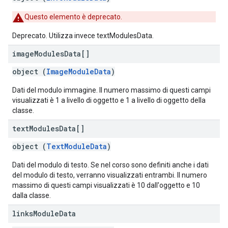
Questo elemento è deprecato.
Deprecato. Utilizza invece textModulesData.
image
Modules
Data[]
object (
ImageModuleData
)
Dati del modulo immagine. Il numero massimo di questi campi
visualizzati è 1 a livello di oggetto e 1 a livello di oggetto della
classe.
text
Modules
Data[]
object (
TextModuleData
)
Dati del modulo di testo. Se nel corso sono definiti anche i dati
del modulo di testo, verranno visualizzati entrambi. Il numero
massimo di questi campi visualizzati è 10 dall'oggetto e 10
dalla classe.
links
Module
Data