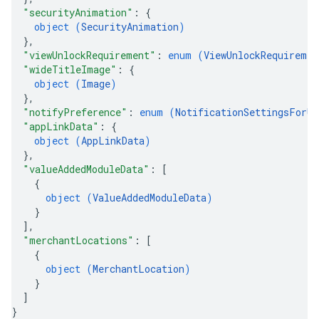
"securityAnimation"
: 
{
object (
SecurityAnimation
)
}
,
"viewUnlockRequirement"
: 
enum (
ViewUnlockRequiremen
"wideTitleImage"
: 
{
object (
Image
)
}
,
"notifyPreference"
: 
enum (
NotificationSettingsForUp
"appLinkData"
: 
{
object (
AppLinkData
)
}
,
"valueAddedModuleData"
: 
[
{
object (
ValueAddedModuleData
)
}
]
,
"merchantLocations"
: 
[
{
object (
MerchantLocation
)
}
]
}