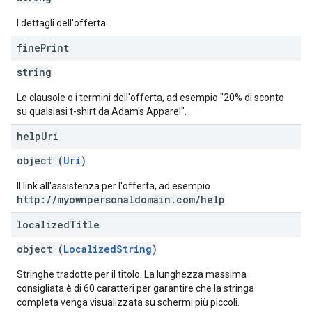
I dettagli dell'offerta.
fine
Print
string
Le clausole o i termini dell'offerta, ad esempio "20% di sconto
su qualsiasi t-shirt da Adam's Apparel".
help
Uri
object (
Uri
)
Il link all'assistenza per l'offerta, ad esempio
http://myownpersonaldomain.com/help
localized
Title
object (
LocalizedString
)
Stringhe tradotte per il titolo. La lunghezza massima
consigliata è di 60 caratteri per garantire che la stringa
completa venga visualizzata su schermi più piccoli.