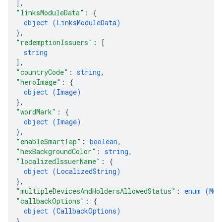
]
,
"linksModuleData"
: 
{
object (
LinksModuleData
)
}
,
"redemptionIssuers"
: 
[
string
]
,
"countryCode"
: 
string
,
"heroImage"
: 
{
object (
Image
)
}
,
"wordMark"
: 
{
object (
Image
)
}
,
"enableSmartTap"
: 
boolean
,
"hexBackgroundColor"
: 
string
,
"localizedIssuerName"
: 
{
object (
LocalizedString
)
}
,
"multipleDevicesAndHoldersAllowedStatus"
: 
enum (
Mul
"callbackOptions"
: 
{
object (
CallbackOptions
)
}
,