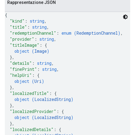
Rappresentazione JSON
{
"kind"
: 
string
,
"title"
: 
string
,
"redemptionChannel"
: 
enum (
RedemptionChannel
)
,
"provider"
: 
string
,
"titleImage"
: 
{
object (
Image
)
}
,
"details"
: 
string
,
"finePrint"
: 
string
,
"helpUri"
: 
{
object (
Uri
)
}
,
"localizedTitle"
: 
{
object (
LocalizedString
)
}
,
"localizedProvider"
: 
{
object (
LocalizedString
)
}
,
"localizedDetails"
: 
{