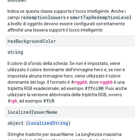
Indica se questa classe supporta il tocco intelligente. Anche i
redemptionIssuers
smartTapRedemptionLevel
campi
e
a livello di oggetto devono essere configurati correttamente
affinché una tessera supporti il tocco intelligente.
hex
Background
Color
string
Il colore di sfondo della scheda. Se non è impostato, viene
utilizzato il colore dominante dell'immagine hero e, se non è
impostata alcuna immagine hero, viene utilizzato il colore
dominante del logo. Il formato è #
rrggbb
, dove
rrggbb
è una
#ffcc00
tripletta RGB esadecimale, ad esempio
. Puoi anche
utilizzare la versione abbreviata della tripletta RGB, ovvero
#fc0
#
rgb
, ad esempio
.
localized
Issuer
Name
object (
LocalizedString
)
Stringhe tradotte per issuerName. La lunghezza massima