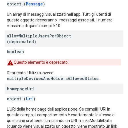
object (
Message
)
Un array di messaggi visualizzati nell'app. Tutti gli utenti di
questo oggetto riceveranno i messaggi associati. Il numero
massimo di questi campi è 10.
allow
Multiple
Users
Per
Object
(deprecated)
boolean
Questo elemento è deprecato.
Deprecato. Utilizza invece
multipleDevicesAndHoldersAllowedStatus
.
homepage
Uri
object (
Uri
)
L'URI della home page dell'applicazione. Se compili l'URI in
questo campo, il comportamento è esattamente lo stesso di
quello che si ottiene compilando un URI in linksModuleData
(quando viene visualizzato un oggetto, viene mostrato un link