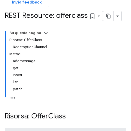
Invia feedback
REST Resource: offerclass
Su questa pagina
Risorsa: OfferClass
RedemptionChannel
Metodi
addmessage
get
insert
list
patch
Risorsa: Offer
Class