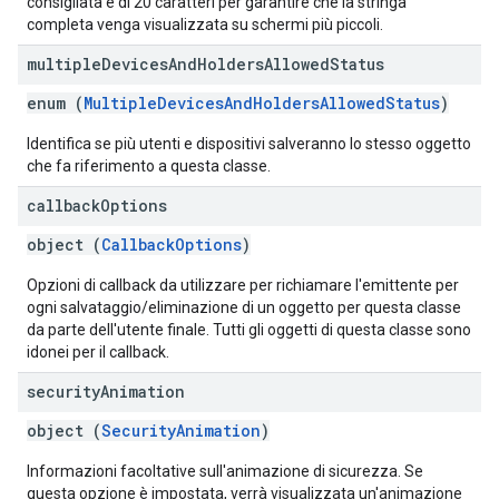
consigliata è di 20 caratteri per garantire che la stringa
completa venga visualizzata su schermi più piccoli.
multiple
Devices
And
Holders
Allowed
Status
enum (
MultipleDevicesAndHoldersAllowedStatus
)
Identifica se più utenti e dispositivi salveranno lo stesso oggetto
che fa riferimento a questa classe.
callback
Options
object (
CallbackOptions
)
Opzioni di callback da utilizzare per richiamare l'emittente per
ogni salvataggio/eliminazione di un oggetto per questa classe
da parte dell'utente finale. Tutti gli oggetti di questa classe sono
idonei per il callback.
security
Animation
object (
SecurityAnimation
)
Informazioni facoltative sull'animazione di sicurezza. Se
questa opzione è impostata, verrà visualizzata un'animazione