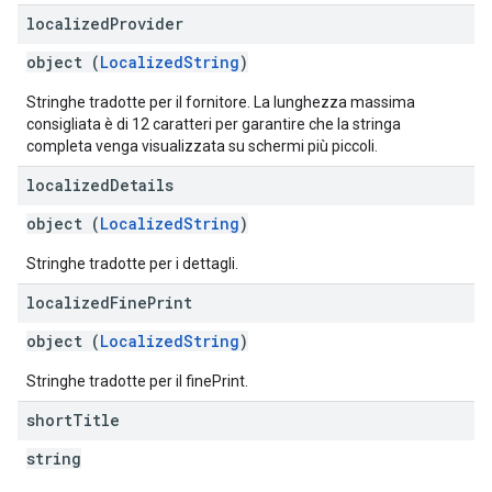
localized
Provider
object (
LocalizedString
)
Stringhe tradotte per il fornitore. La lunghezza massima
consigliata è di 12 caratteri per garantire che la stringa
completa venga visualizzata su schermi più piccoli.
localized
Details
object (
LocalizedString
)
Stringhe tradotte per i dettagli.
localized
Fine
Print
object (
LocalizedString
)
Stringhe tradotte per il finePrint.
short
Title
string