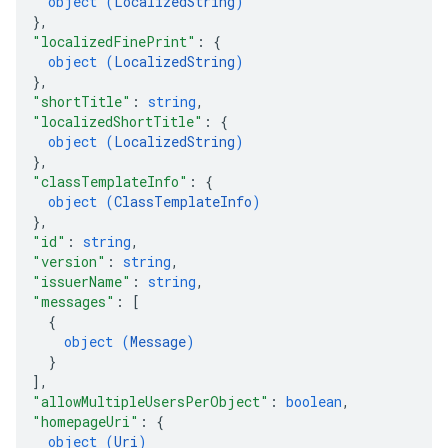
object (
LocalizedString
)
}
,
"localizedFinePrint"
: 
{
object (
LocalizedString
)
}
,
"shortTitle"
: 
string
,
"localizedShortTitle"
: 
{
object (
LocalizedString
)
}
,
"classTemplateInfo"
: 
{
object (
ClassTemplateInfo
)
}
,
"id"
: 
string
,
"version"
: 
string
,
"issuerName"
: 
string
,
"messages"
: 
[
{
object (
Message
)
}
]
,
"allowMultipleUsersPerObject"
: 
boolean
,
"homepageUri"
: 
{
object (
Uri
)