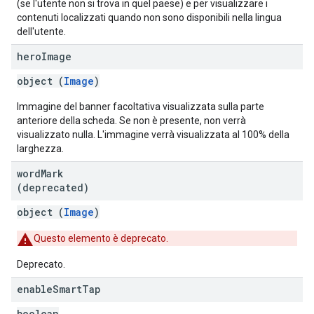
(se l'utente non si trova in quel paese) e per visualizzare i
contenuti localizzati quando non sono disponibili nella lingua
dell'utente.
hero
Image
object (
Image
)
Immagine del banner facoltativa visualizzata sulla parte
anteriore della scheda. Se non è presente, non verrà
visualizzato nulla. L'immagine verrà visualizzata al 100% della
larghezza.
word
Mark
(deprecated)
object (
Image
)
Questo elemento è deprecato.
Deprecato.
enable
Smart
Tap
boolean