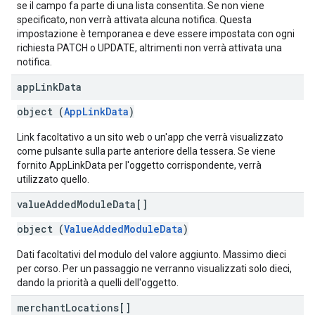
se il campo fa parte di una lista consentita. Se non viene
specificato, non verrà attivata alcuna notifica. Questa
impostazione è temporanea e deve essere impostata con ogni
richiesta PATCH o UPDATE, altrimenti non verrà attivata una
notifica.
app
Link
Data
object (
AppLinkData
)
Link facoltativo a un sito web o un'app che verrà visualizzato
come pulsante sulla parte anteriore della tessera. Se viene
fornito AppLinkData per l'oggetto corrispondente, verrà
utilizzato quello.
value
Added
Module
Data[]
object (
ValueAddedModuleData
)
Dati facoltativi del modulo del valore aggiunto. Massimo dieci
per corso. Per un passaggio ne verranno visualizzati solo dieci,
dando la priorità a quelli dell'oggetto.
merchant
Locations[]