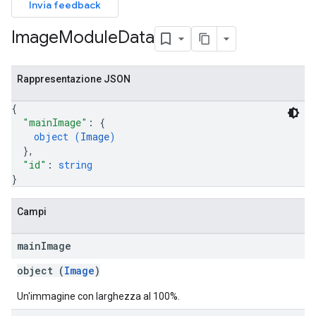
Invia feedback
Image
Module
Data
Rappresentazione JSON
{
"mainImage"
: 
{
object (
Image
)
}
,
"id"
: 
string
}
Campi
main
Image
object (
Image
)
Un'immagine con larghezza al 100%.