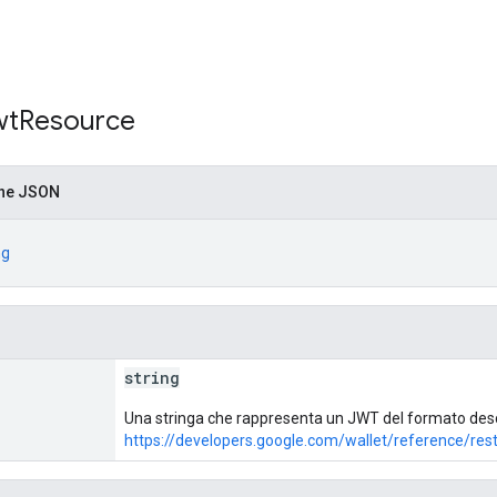
wt
Resource
one JSON
ng
string
Una stringa che rappresenta un JWT del formato descri
https://developers.google.com/wallet/reference/res