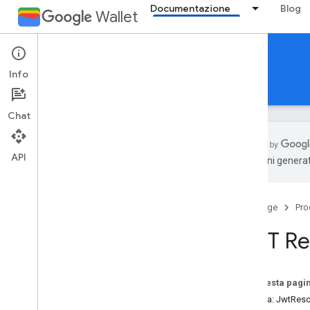
Documentazione
Blog
Wallet
Reference Documentation
Info
REST
MCP
Android
Chat
API
traduzioni generat
Panoramica
Home page
Pro
Biglietto evento
REST Re
Carta d'imbarco
Tessera generica
Su questa pagi
Risorsa: JwtRes