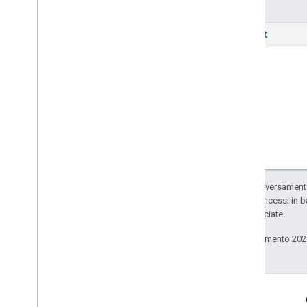
Metodi
Contenuti privati
insert
Tipi
Salvo quando diversamente 
codice sono concessi in b
delle sue consociate.
Ultimo aggiornamento 202
Coinvolgi