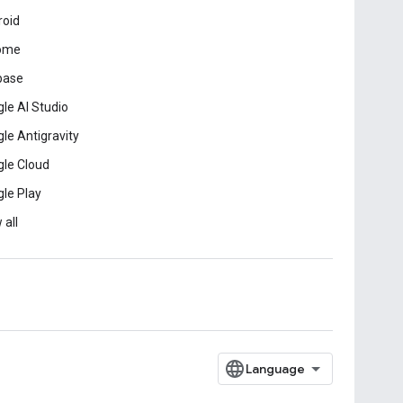
roid
ome
base
le AI Studio
le Antigravity
le Cloud
le Play
 all