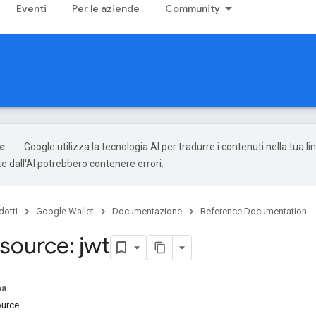
Eventi
Per le aziende
Community
Google utilizza la tecnologia AI per tradurre i contenuti nella tua li
e dall'AI potrebbero contenere errori.
dotti
Google Wallet
Documentazione
Reference Documentation
source: jwt
na
ource