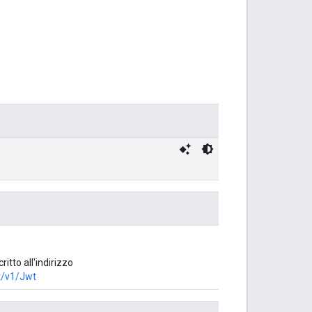
tto all'indirizzo
t/v1/Jwt