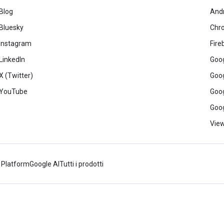
Blog
And
Bluesky
Chr
Instagram
Fire
LinkedIn
Goog
X (Twitter)
Goog
YouTube
Goog
Goog
View
 Platform
Google AI
Tutti i prodotti