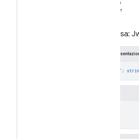
Carta regalo
Metodi
insert
Emittente
JWT
Risorsa: J
Panoramica
insert
Rappresentazi
Pass fedeltà
{
"jwt"
: 
stri
Contenuti multimediali
}
Pass offerta
Campi
Autorizzazioni
jwt
Smart tap
Pass per il trasporto pubblico