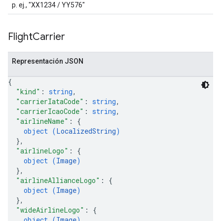
p. ej., "XX1234 / YY576"
Flight
Carrier
Representación JSON
{
"kind"
: 
string
,
"carrierIataCode"
: 
string
,
"carrierIcaoCode"
: 
string
,
"airlineName"
: 
{
object (
LocalizedString
)
}
,
"airlineLogo"
: 
{
object (
Image
)
}
,
"airlineAllianceLogo"
: 
{
object (
Image
)
}
,
"wideAirlineLogo"
: 
{
object (
Image
)