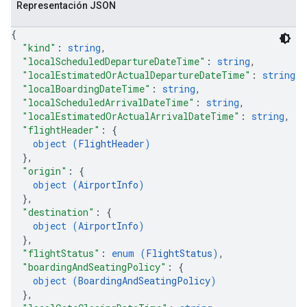
Representación JSON
{
"kind"
: 
string
,
"localScheduledDepartureDateTime"
: 
string
,
"localEstimatedOrActualDepartureDateTime"
: 
string
,
"localBoardingDateTime"
: 
string
,
"localScheduledArrivalDateTime"
: 
string
,
"localEstimatedOrActualArrivalDateTime"
: 
string
,
"flightHeader"
: 
{
object (
FlightHeader
)
}
,
"origin"
: 
{
object (
AirportInfo
)
}
,
"destination"
: 
{
object (
AirportInfo
)
}
,
"flightStatus"
: 
enum (
FlightStatus
)
,
"boardingAndSeatingPolicy"
: 
{
object (
BoardingAndSeatingPolicy
)
}
,