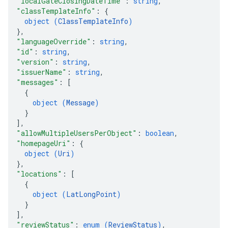
"localGateClosingDateTime"
: 
string
,
"classTemplateInfo"
: 
{
object (
ClassTemplateInfo
)
}
,
"languageOverride"
: 
string
,
"id"
: 
string
,
"version"
: 
string
,
"issuerName"
: 
string
,
"messages"
: 
[
{
object (
Message
)
}
]
,
"allowMultipleUsersPerObject"
: 
boolean
,
"homepageUri"
: 
{
object (
Uri
)
}
,
"locations"
: 
[
{
object (
LatLongPoint
)
}
]
,
"reviewStatus"
: 
enum (
ReviewStatus
)
,