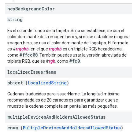
hex
Background
Color
string
Es el color de fondo de la tarjeta. Si no se establece, se usa el
color dominante de la imagen hero y, si no se establece ninguna
imagen hero, se usa el color dominante del logotipo. El formato
es #
rrggbb
, en el que
rrggbb
es un triplete RGB hexadecimal,
#ffcc00
como
. También puedes usar la versión abreviada del
#fc0
triplete RGB, que es #
rgb
, como
.
localized
Issuer
Name
object (
LocalizedString
)
Cadenas traducidas para issuerName. La longitud máxima
recomendada es de 20 caracteres para garantizar que se
muestre la cadena completa en pantallas más pequeñas.
multiple
Devices
And
Holders
Allowed
Status
enum (
MultipleDevicesAndHoldersAllowedStatus
)