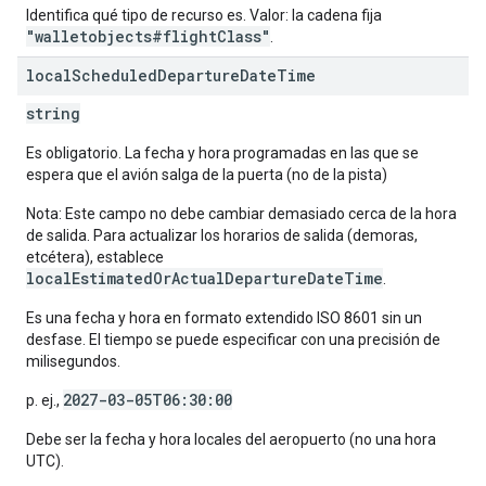
Identifica qué tipo de recurso es. Valor: la cadena fija
"walletobjects#flightClass"
.
local
Scheduled
Departure
Date
Time
string
Es obligatorio. La fecha y hora programadas en las que se
espera que el avión salga de la puerta (no de la pista)
Nota: Este campo no debe cambiar demasiado cerca de la hora
de salida. Para actualizar los horarios de salida (demoras,
etcétera), establece
localEstimatedOrActualDepartureDateTime
.
Es una fecha y hora en formato extendido ISO 8601 sin un
desfase. El tiempo se puede especificar con una precisión de
milisegundos.
2027-03-05T06:30:00
p. ej.,
Debe ser la fecha y hora locales del aeropuerto (no una hora
UTC).