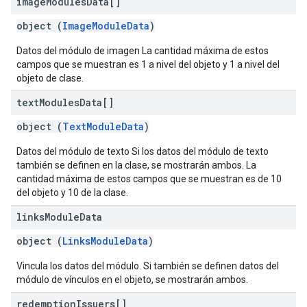
image
Modules
Data[]
object (
ImageModuleData
)
Datos del módulo de imagen La cantidad máxima de estos
campos que se muestran es 1 a nivel del objeto y 1 a nivel del
objeto de clase.
text
Modules
Data[]
object (
TextModuleData
)
Datos del módulo de texto Si los datos del módulo de texto
también se definen en la clase, se mostrarán ambos. La
cantidad máxima de estos campos que se muestran es de 10
del objeto y 10 de la clase.
links
Module
Data
object (
LinksModuleData
)
Vincula los datos del módulo. Si también se definen datos del
módulo de vínculos en el objeto, se mostrarán ambos.
redemption
Issuers[]