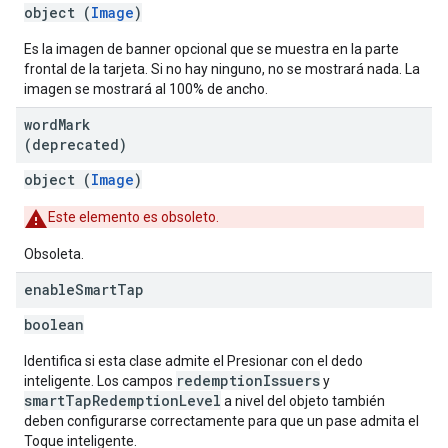
object (
Image
)
Es la imagen de banner opcional que se muestra en la parte
frontal de la tarjeta. Si no hay ninguno, no se mostrará nada. La
imagen se mostrará al 100% de ancho.
word
Mark
(deprecated)
object (
Image
)
Este elemento es obsoleto.
Obsoleta.
enable
Smart
Tap
boolean
Identifica si esta clase admite el Presionar con el dedo
redemptionIssuers
inteligente. Los campos
y
smartTapRedemptionLevel
a nivel del objeto también
deben configurarse correctamente para que un pase admita el
Toque inteligente.