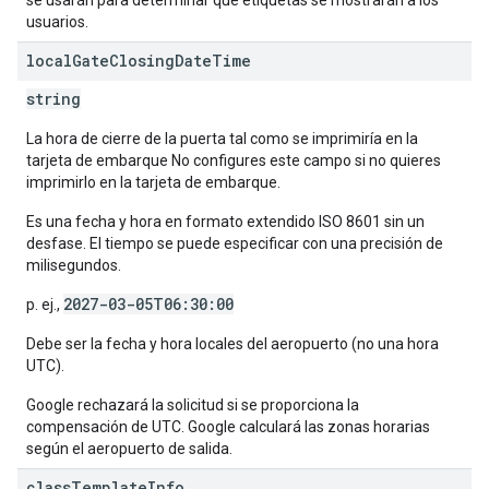
se usarán para determinar qué etiquetas se mostrarán a los
usuarios.
local
Gate
Closing
Date
Time
string
La hora de cierre de la puerta tal como se imprimiría en la
tarjeta de embarque No configures este campo si no quieres
imprimirlo en la tarjeta de embarque.
Es una fecha y hora en formato extendido ISO 8601 sin un
desfase. El tiempo se puede especificar con una precisión de
milisegundos.
2027-03-05T06:30:00
p. ej.,
Debe ser la fecha y hora locales del aeropuerto (no una hora
UTC).
Google rechazará la solicitud si se proporciona la
compensación de UTC. Google calculará las zonas horarias
según el aeropuerto de salida.
class
Template
Info