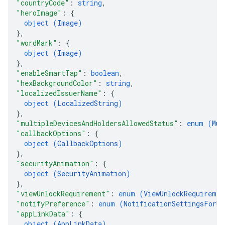
"countryCode"
: 
string
,
"heroImage"
: 
{
object (
Image
)
}
,
"wordMark"
: 
{
object (
Image
)
}
,
"enableSmartTap"
: 
boolean
,
"hexBackgroundColor"
: 
string
,
"localizedIssuerName"
: 
{
object (
LocalizedString
)
}
,
"multipleDevicesAndHoldersAllowedStatus"
: 
enum (
Mul
"callbackOptions"
: 
{
object (
CallbackOptions
)
}
,
"securityAnimation"
: 
{
object (
SecurityAnimation
)
}
,
"viewUnlockRequirement"
: 
enum (
ViewUnlockRequiremen
"notifyPreference"
: 
enum (
NotificationSettingsForUp
"appLinkData"
: 
{
object (
AppLinkData
)