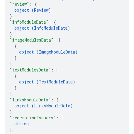
"review"
: 
{
object (
Review
)
}
,
"infoModuleData"
: 
{
object (
InfoModuleData
)
}
,
"imageModulesData"
: 
[
{
object (
ImageModuleData
)
}
]
,
"textModulesData"
: 
[
{
object (
TextModuleData
)
}
]
,
"linksModuleData"
: 
{
object (
LinksModuleData
)
}
,
"redemptionIssuers"
: 
[
string
]
,