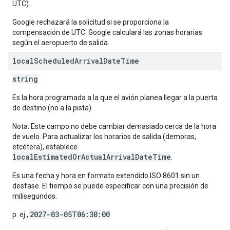
UTC).
Google rechazará la solicitud si se proporciona la
compensación de UTC. Google calculará las zonas horarias
según el aeropuerto de salida.
local
Scheduled
Arrival
Date
Time
string
Es la hora programada a la que el avión planea llegar a la puerta
de destino (no a la pista).
Nota: Este campo no debe cambiar demasiado cerca de la hora
de vuelo. Para actualizar los horarios de salida (demoras,
etcétera), establece
localEstimatedOrActualArrivalDateTime
.
Es una fecha y hora en formato extendido ISO 8601 sin un
desfase. El tiempo se puede especificar con una precisión de
milisegundos.
2027-03-05T06:30:00
p. ej.,