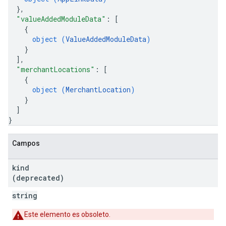
}
,
"valueAddedModuleData"
: 
[
{
object (
ValueAddedModuleData
)
}
]
,
"merchantLocations"
: 
[
{
object (
MerchantLocation
)
}
]
}
Campos
kind
(deprecated)
string
Este elemento es obsoleto.