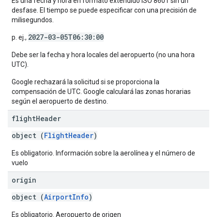
Es una fecha y hora en formato extendido ISO 8601 sin un
desfase. El tiempo se puede especificar con una precisión de
milisegundos.
2027-03-05T06:30:00
p. ej.,
Debe ser la fecha y hora locales del aeropuerto (no una hora
UTC).
Google rechazará la solicitud si se proporciona la
compensación de UTC. Google calculará las zonas horarias
según el aeropuerto de destino.
flight
Header
object (
FlightHeader
)
Es obligatorio. Información sobre la aerolínea y el número de
vuelo
origin
object (
AirportInfo
)
Es obligatorio. Aeropuerto de origen