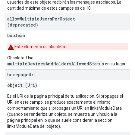
usuarios de este objeto recibirán los mensajes asociados. La
cantidad máxima de estos campos es de 10.
allow
Multiple
Users
Per
Object
(deprecated)
boolean
Este elemento es obsoleto.
Obsoleta. Usa
multipleDevicesAndHoldersAllowedStatus
en su lugar.
homepage
Uri
object (
Uri
)
Es el URI de la página principal de tu aplicación. Si propagas el
URI en este campo, se produce exactamente el mismo
comportamiento que si propagas un URI en linksModuleData
(cuando se renderiza un objeto, se muestra un vínculo a la
página principal en lo que se suele considerar la sección
linksModuleData del objeto).