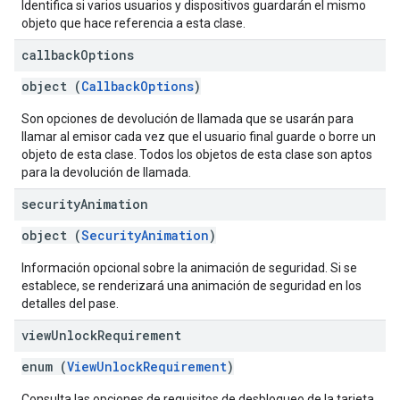
Identifica si varios usuarios y dispositivos guardarán el mismo
objeto que hace referencia a esta clase.
callback
Options
object (
CallbackOptions
)
Son opciones de devolución de llamada que se usarán para
llamar al emisor cada vez que el usuario final guarde o borre un
objeto de esta clase. Todos los objetos de esta clase son aptos
para la devolución de llamada.
security
Animation
object (
SecurityAnimation
)
Información opcional sobre la animación de seguridad. Si se
establece, se renderizará una animación de seguridad en los
detalles del pase.
view
Unlock
Requirement
enum (
ViewUnlockRequirement
)
Consulta las opciones de requisitos de desbloqueo de la tarjeta