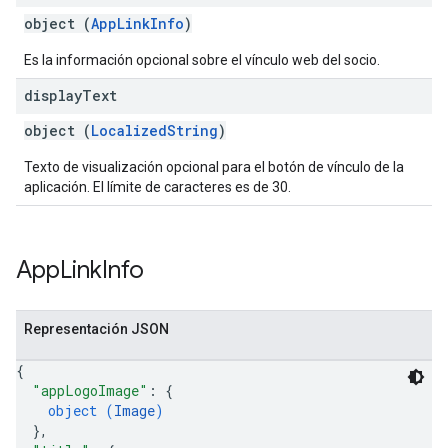
object (
AppLinkInfo
)
Es la información opcional sobre el vínculo web del socio.
display
Text
object (
LocalizedString
)
Texto de visualización opcional para el botón de vínculo de la
aplicación. El límite de caracteres es de 30.
App
Link
Info
Representación JSON
{
"appLogoImage"
: 
{
object (
Image
)
}
,