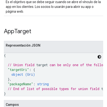
Es el objetivo que se debe seguir cuando se abre el vínculo de la
app en los clientes. Los socios lo usarán para abrir su app o
página web.
App
Target
Representación JSON
{
// Union field 
target
 can be only one of the follow
"targetUri"
: 
{
object (
Uri
)
}
,
"packageName"
: 
string
// End of list of possible types for union field 
tar
}
Campos