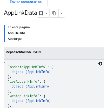
Enviar comentarios
App
Link
Data
En esta página
AppLinkInfo
AppTarget
Representación JSON
{
"androidAppLinkInfo"
: 
{
object (
AppLinkInfo
)
}
,
"iosAppLinkInfo"
: 
{
object (
AppLinkInfo
)
}
,
"webAppLinkInfo"
: 
{
object (
AppLinkInfo
)
}
,