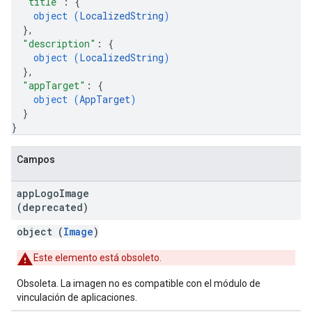
"title"
: 
{
object (
LocalizedString
)
}
,
"description"
: 
{
object (
LocalizedString
)
}
,
"appTarget"
: 
{
object (
AppTarget
)
}
}
Campos
app
Logo
Image
(deprecated)
object (
Image
)
Este elemento está obsoleto.
Obsoleta. La imagen no es compatible con el módulo de
vinculación de aplicaciones.