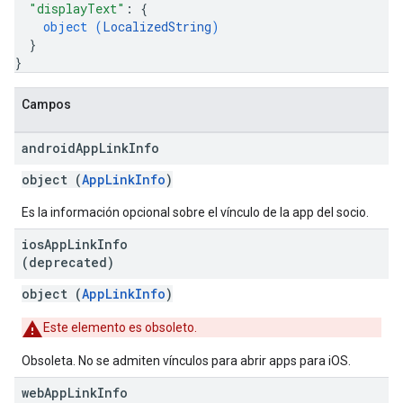
"displayText"
: 
{
object (
LocalizedString
)
}
}
Campos
android
App
Link
Info
object (
AppLinkInfo
)
Es la información opcional sobre el vínculo de la app del socio.
ios
App
Link
Info
(deprecated)
object (
AppLinkInfo
)
Este elemento es obsoleto.
Obsoleta. No se admiten vínculos para abrir apps para iOS.
web
App
Link
Info