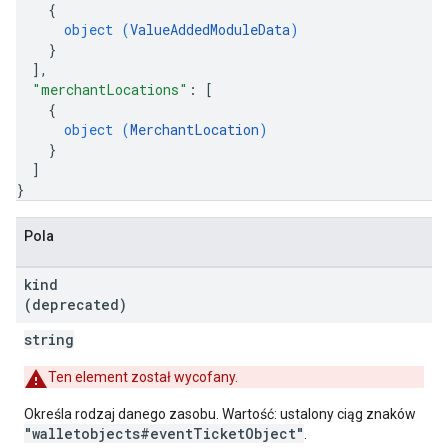
{
object (
ValueAddedModuleData
)
}
]
,
"merchantLocations"
: 
[
{
object (
MerchantLocation
)
}
]
}
Pola
kind
(deprecated)
string
Ten element został wycofany.
Określa rodzaj danego zasobu. Wartość: ustalony ciąg znaków
"walletobjects#eventTicketObject"
.