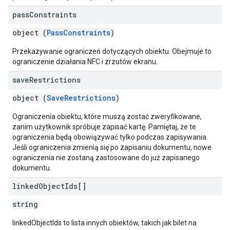
pass
Constraints
object (
PassConstraints
)
Przekazywanie ograniczeń dotyczących obiektu. Obejmuje to
ograniczenie działania NFC i zrzutów ekranu.
save
Restrictions
object (
SaveRestrictions
)
Ograniczenia obiektu, które muszą zostać zweryfikowane,
zanim użytkownik spróbuje zapisać kartę. Pamiętaj, że te
ograniczenia będą obowiązywać tylko podczas zapisywania.
Jeśli ograniczenia zmienią się po zapisaniu dokumentu, nowe
ograniczenia nie zostaną zastosowane do już zapisanego
dokumentu.
linked
Object
Ids[]
string
linkedObjectIds to lista innych obiektów, takich jak bilet na