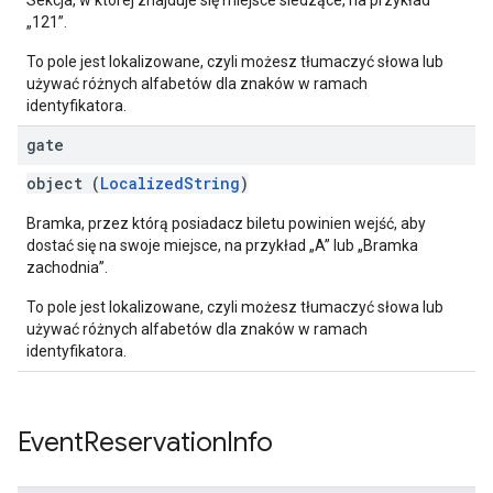
Sekcja, w której znajduje się miejsce siedzące, na przykład
„121”.
To pole jest lokalizowane, czyli możesz tłumaczyć słowa lub
używać różnych alfabetów dla znaków w ramach
identyfikatora.
gate
object (
LocalizedString
)
Bramka, przez którą posiadacz biletu powinien wejść, aby
dostać się na swoje miejsce, na przykład „A” lub „Bramka
zachodnia”.
To pole jest lokalizowane, czyli możesz tłumaczyć słowa lub
używać różnych alfabetów dla znaków w ramach
identyfikatora.
Event
Reservation
Info