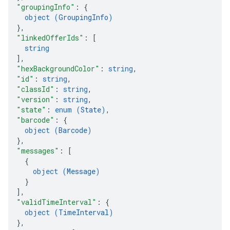
"groupingInfo"
: 
{
object (
GroupingInfo
)
}
,
"linkedOfferIds"
: 
[
string
]
,
"hexBackgroundColor"
: 
string
,
"id"
: 
string
,
"classId"
: 
string
,
"version"
: 
string
,
"state"
: 
enum (
State
)
,
"barcode"
: 
{
object (
Barcode
)
}
,
"messages"
: 
[
{
object (
Message
)
}
]
,
"validTimeInterval"
: 
{
object (
TimeInterval
)
}
,