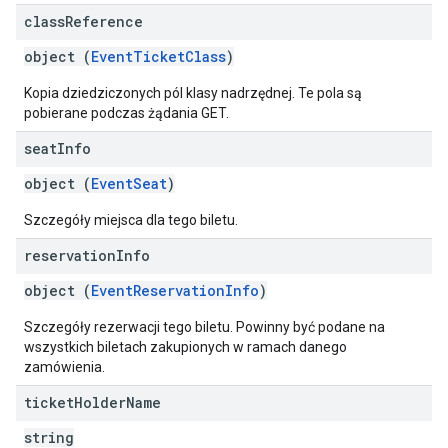
class
Reference
object (
EventTicketClass
)
Kopia dziedziczonych pól klasy nadrzędnej. Te pola są
pobierane podczas żądania GET.
seat
Info
object (
EventSeat
)
Szczegóły miejsca dla tego biletu.
reservation
Info
object (
EventReservationInfo
)
Szczegóły rezerwacji tego biletu. Powinny być podane na
wszystkich biletach zakupionych w ramach danego
zamówienia.
ticket
Holder
Name
string