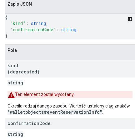
Zapis JSON
{
"kind"
: 
string
,
"confirmationCode"
: 
string
}
Pola
kind
(deprecated)
string
Ten element został wycofany.
Określa rodzaj danego zasobu. Wartość: ustalony ciąg znaków
"walletobjects#eventReservationInfo"
.
confirmation
Code
string