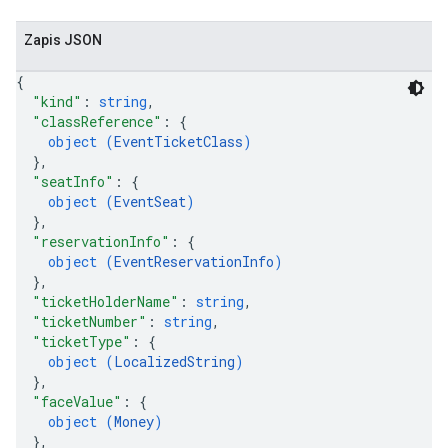
Zapis JSON
{
"kind"
: 
string
,
"classReference"
: 
{
object (
EventTicketClass
)
}
,
"seatInfo"
: 
{
object (
EventSeat
)
}
,
"reservationInfo"
: 
{
object (
EventReservationInfo
)
}
,
"ticketHolderName"
: 
string
,
"ticketNumber"
: 
string
,
"ticketType"
: 
{
object (
LocalizedString
)
}
,
"faceValue"
: 
{
object (
Money
)
}
,