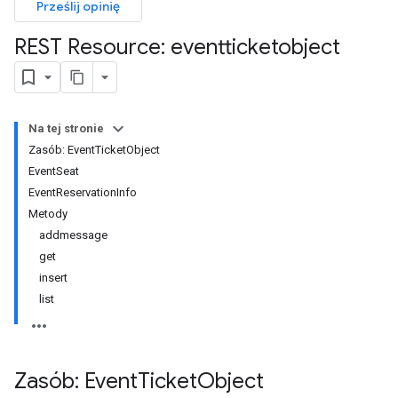
Prześlij opinię
REST Resource: eventticketobject
Na tej stronie
Zasób: EventTicketObject
EventSeat
EventReservationInfo
Metody
addmessage
get
insert
list
Zasób: Event
Ticket
Object