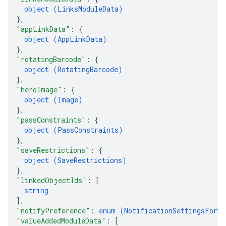
object (
LinksModuleData
)
}
,
"appLinkData"
: 
{
object (
AppLinkData
)
}
,
"rotatingBarcode"
: 
{
object (
RotatingBarcode
)
}
,
"heroImage"
: 
{
object (
Image
)
}
,
"passConstraints"
: 
{
object (
PassConstraints
)
}
,
"saveRestrictions"
: 
{
object (
SaveRestrictions
)
}
,
"linkedObjectIds"
: 
[
string
]
,
"notifyPreference"
: 
enum (
NotificationSettingsForUp
"valueAddedModuleData"
: 
[