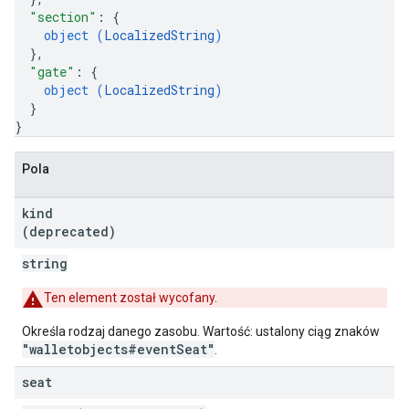
"section"
: 
{
object (
LocalizedString
)
}
,
"gate"
: 
{
object (
LocalizedString
)
}
}
Pola
kind
(deprecated)
string
Ten element został wycofany.
Określa rodzaj danego zasobu. Wartość: ustalony ciąg znaków
"walletobjects#eventSeat"
.
seat