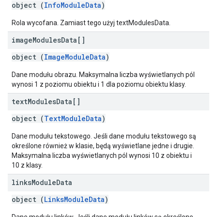
object (
InfoModuleData
)
Rola wycofana. Zamiast tego użyj textModulesData.
image
Modules
Data[]
object (
ImageModuleData
)
Dane modułu obrazu. Maksymalna liczba wyświetlanych pól
wynosi 1 z poziomu obiektu i 1 dla poziomu obiektu klasy.
text
Modules
Data[]
object (
TextModuleData
)
Dane modułu tekstowego. Jeśli dane modułu tekstowego są
określone również w klasie, będą wyświetlane jedne i drugie.
Maksymalna liczba wyświetlanych pól wynosi 10 z obiektu i
10 z klasy.
links
Module
Data
object (
LinksModuleData
)