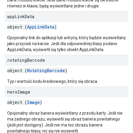
Dane modułu linków. Jeśli dane modułu linków są określone
również w klasie, będą wyświetlane jedne i drugie.
app
Link
Data
object (
AppLinkData
)
Opcjonalny link do aplikacji lub witryny, który będzie wyświetlany
jako przycisk na karcie. Jeśli dla odpowiedniej klasy podano
AppLinkData, wyświetli się tylko obiekt AppLinkData.
rotating
Barcode
object (
RotatingBarcode
)
Typ i wartość kodu kreskowego, który się obraca.
hero
Image
object (
Image
)
Opcjonalny obraz banera wyświetlany z przodu karty. Jeśli nie
ma żadnego obrazu, wyświetli się obraz banera powitalnego
(jeśli jest dostępny). Jeśli nie ma też obrazu banera
powitalnego klasy, nic się nie wyświetli.