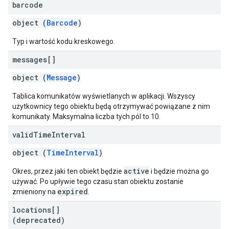
barcode
object (
Barcode
)
Typ i wartość kodu kreskowego.
messages[]
object (
Message
)
Tablica komunikatów wyświetlanych w aplikacji. Wszyscy
użytkownicy tego obiektu będą otrzymywać powiązane z nim
komunikaty. Maksymalna liczba tych pól to 10.
valid
Time
Interval
object (
TimeInterval
)
active
Okres, przez jaki ten obiekt będzie
i będzie można go
używać. Po upływie tego czasu stan obiektu zostanie
expired
zmieniony na
.
locations[]
(deprecated)