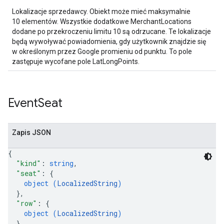
Lokalizacje sprzedawcy. Obiekt może mieć maksymalnie
10 elementów. Wszystkie dodatkowe MerchantLocations
dodane po przekroczeniu limitu 10 są odrzucane. Te lokalizacje
będą wywoływać powiadomienia, gdy użytkownik znajdzie się
w określonym przez Google promieniu od punktu. To pole
zastępuje wycofane pole LatLongPoints.
Event
Seat
Zapis JSON
{
"kind"
: 
string
,
"seat"
: 
{
object (
LocalizedString
)
}
,
"row"
: 
{
object (
LocalizedString
)
}
,