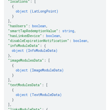
"locations"
: 
[
{
object (
LatLongPoint
)
}
]
,
"hasUsers"
: 
boolean
,
"smartTapRedemptionValue"
: 
string
,
"hasLinkedDevice"
: 
boolean
,
"disableExpirationNotification"
: 
boolean
,
"infoModuleData"
: 
{
object (
InfoModuleData
)
}
,
"imageModulesData"
: 
[
{
object (
ImageModuleData
)
}
]
,
"textModulesData"
: 
[
{
object (
TextModuleData
)
}
]
,
"linksModuleData"
: 
{