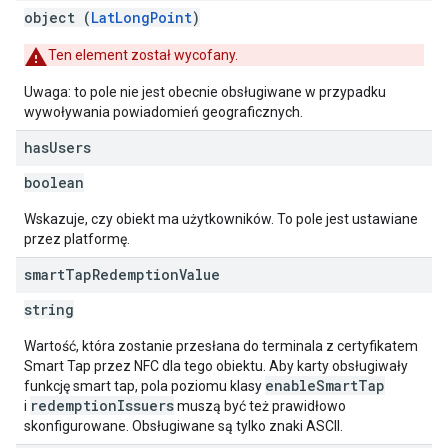
object (
LatLongPoint
)
Ten element został wycofany.
Uwaga: to pole nie jest obecnie obsługiwane w przypadku
wywoływania powiadomień geograficznych.
has
Users
boolean
Wskazuje, czy obiekt ma użytkowników. To pole jest ustawiane
przez platformę.
smart
Tap
Redemption
Value
string
Wartość, która zostanie przesłana do terminala z certyfikatem
Smart Tap przez NFC dla tego obiektu. Aby karty obsługiwały
enableSmartTap
funkcję smart tap, pola poziomu klasy
redemptionIssuers
i
muszą być też prawidłowo
skonfigurowane. Obsługiwane są tylko znaki ASCII.