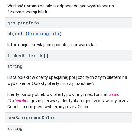
Wartość nominalna biletu odpowiadająca wydrukowi na
fizycznej wersji biletu.
grouping
Info
object (
GroupingInfo
)
Informacje określające sposób grupowania kart.
linked
Offer
Ids[]
string
Lista obiektów oferty specjalnej połączonych z tym biletem na
wydarzenie. Obiekty oferty muszą już istnieć.
Identyfikatory obiektów oferty powinny mieć format
issuer
ID
.
identifier
, gdzie pierwszy identyfikator jest wystawiany przez
Google, a drugi jest wybierany przez Ciebie.
hex
Background
Color
string