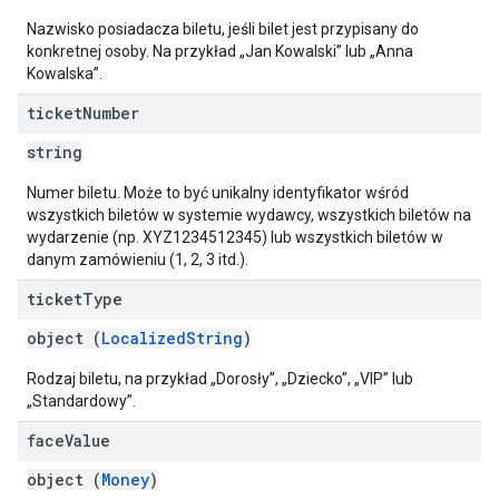
Nazwisko posiadacza biletu, jeśli bilet jest przypisany do
konkretnej osoby. Na przykład „Jan Kowalski” lub „Anna
Kowalska”.
ticket
Number
string
Numer biletu. Może to być unikalny identyfikator wśród
wszystkich biletów w systemie wydawcy, wszystkich biletów na
wydarzenie (np. XYZ1234512345) lub wszystkich biletów w
danym zamówieniu (1, 2, 3 itd.).
ticket
Type
object (
LocalizedString
)
Rodzaj biletu, na przykład „Dorosły”, „Dziecko”, „VIP” lub
„Standardowy”.
face
Value
object (
Money
)