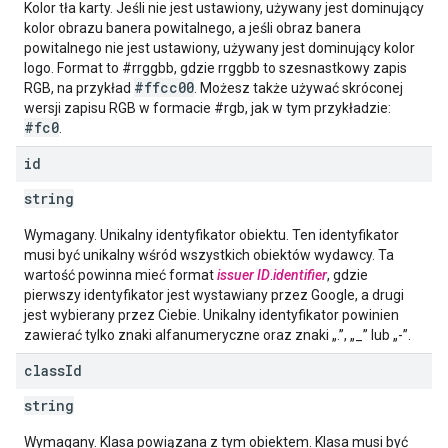
Kolor tła karty. Jeśli nie jest ustawiony, używany jest dominujący
kolor obrazu banera powitalnego, a jeśli obraz banera
powitalnego nie jest ustawiony, używany jest dominujący kolor
logo. Format to #rrggbb, gdzie rrggbb to szesnastkowy zapis
#ffcc00
RGB, na przykład
. Możesz także używać skróconej
wersji zapisu RGB w formacie #rgb, jak w tym przykładzie:
#fc0
.
id
string
Wymagany. Unikalny identyfikator obiektu. Ten identyfikator
musi być unikalny wśród wszystkich obiektów wydawcy. Ta
wartość powinna mieć format
issuer ID
.
identifier
, gdzie
pierwszy identyfikator jest wystawiany przez Google, a drugi
jest wybierany przez Ciebie. Unikalny identyfikator powinien
zawierać tylko znaki alfanumeryczne oraz znaki „.”, „_” lub „-”.
class
Id
string
Wymagany. Klasa powiązana z tym obiektem. Klasa musi być