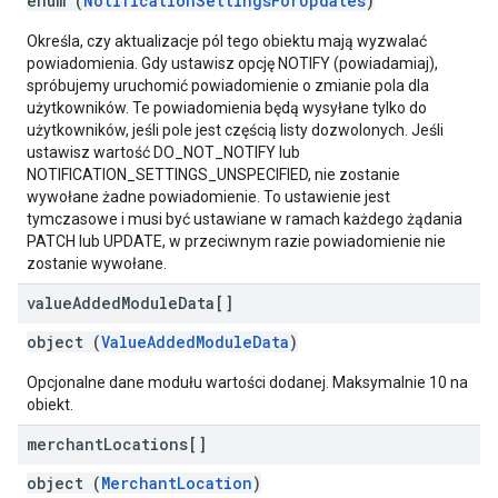
enum (
NotificationSettingsForUpdates
)
Określa, czy aktualizacje pól tego obiektu mają wyzwalać
powiadomienia. Gdy ustawisz opcję NOTIFY (powiadamiaj),
spróbujemy uruchomić powiadomienie o zmianie pola dla
użytkowników. Te powiadomienia będą wysyłane tylko do
użytkowników, jeśli pole jest częścią listy dozwolonych. Jeśli
ustawisz wartość DO_NOT_NOTIFY lub
NOTIFICATION_SETTINGS_UNSPECIFIED, nie zostanie
wywołane żadne powiadomienie. To ustawienie jest
tymczasowe i musi być ustawiane w ramach każdego żądania
PATCH lub UPDATE, w przeciwnym razie powiadomienie nie
zostanie wywołane.
value
Added
Module
Data[]
object (
ValueAddedModuleData
)
Opcjonalne dane modułu wartości dodanej. Maksymalnie 10 na
obiekt.
merchant
Locations[]
object (
MerchantLocation
)