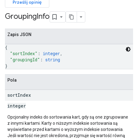
Prześlij opinię
Grouping
Info
Zapis JSON
{
"sortIndex"
: 
integer
,
"groupingId"
: 
string
}
Pola
sort
Index
integer
Opcjonalny indeks do sortowania kart, gdy są one zgrupowane
z innymi kartami. Karty o niższym indeksie sortowania są
wyświetlane przed kartami o wyższym indeksie sortowania.
Jeśli wartość nie jest określona, przyjmuje się wartość równą