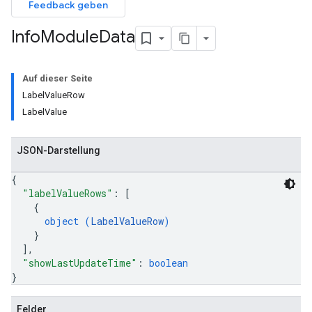
Feedback geben
Info
Module
Data
Auf dieser Seite
LabelValueRow
LabelValue
JSON-Darstellung
{
"labelValueRows"
: 
[
{
object (
LabelValueRow
)
}
]
,
"showLastUpdateTime"
: 
boolean
}
Felder