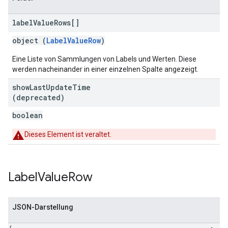
label
Value
Rows[]
object (
LabelValueRow
)
Eine Liste von Sammlungen von Labels und Werten. Diese
werden nacheinander in einer einzelnen Spalte angezeigt.
show
Last
Update
Time
(deprecated)
boolean
Dieses Element ist veraltet.
Label
Value
Row
JSON-Darstellung