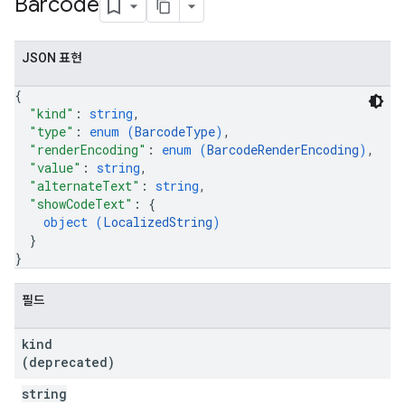
Barcode
JSON 표현
{
"kind"
: 
string
,
"type"
: 
enum (
BarcodeType
)
,
"renderEncoding"
: 
enum (
BarcodeRenderEncoding
)
,
"value"
: 
string
,
"alternateText"
: 
string
,
"showCodeText"
: 
{
object (
LocalizedString
)
}
}
필드
kind
(deprecated)
string