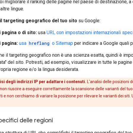
 migliorare il ranking delle pagine nel paese di destinazione, a d
altre lingue.
l targeting geografico del tuo sito
su Google:
i pagina o di sito:
usa
URL con impostazioni internazionali specif
i pagina:
usa
hreflang
o Sitemap
per indicare a Google quali pa
he il targeting geografico non è una scienza esatta, quindi è impor
ta" del sito. Potresti, ad esempio, visualizzare in tutte le pagine 
ropria regione e/o la lingua desiderata.
isi degli indirizzi IP per adattare i contenuti.
L'analisi delle posizioni 
non riuscire a eseguire correttamente la scansione delle varianti del tuo
ti e non cerchiamo di variare la posizione per rilevare le varianti dei siti. 
ecifici delle regioni
a struttura di URL che semplifichi il targeting geografico del tuo s