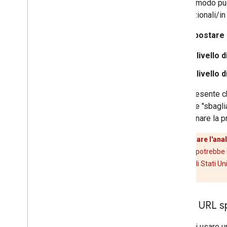
questo modo puoi
internazionali/in 
Per impostare i
A livello d
A livello d
Tieni presente c
versione "sbaglia
selezionare la p
Non utilizzare l'anal
Inoltre, Google potrebbe 
effettuata dagli Stati Uni
e link espliciti).
Usare URL sp
Potresti usare un