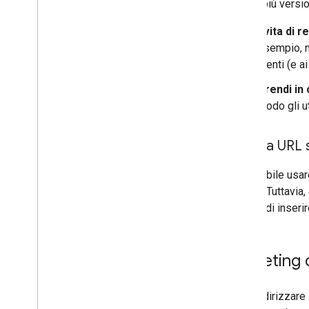
Se hai più versio
Evita di 
esempio, no
utenti (e a
Prendi in 
modo gli ut
Utilizza URL 
È possibile usar
Name)
. Tuttavia
ricorda di inseri
Targeting 
Puoi indirizzare 