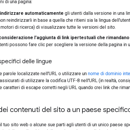
ni di una pagina:
reindirizzare automaticamente
gli utenti dalla versione in una li
n reindirizzarli in base a quella che ritieni sia la lingua dell'ut
i motori di ricerca) di visualizzare tutte le versioni del sito.
considerazione l'aggiunta di link ipertestuali che rimandano a
enti possono fare clic per scegliere la versione della pagina in u
specifici delle lingue
e parole localizzate nell'URL o utilizzare un
nome di dominio inte
, assicurati di utilizzare la codifica UTF-8 nell'URL (in realtà, co
re caratteri di escape corretti negli URL quando crei link che rima
dei contenuti del sito a un paese specific
il tuo sito web o alcune sue parti agli utenti di un unico paese spe