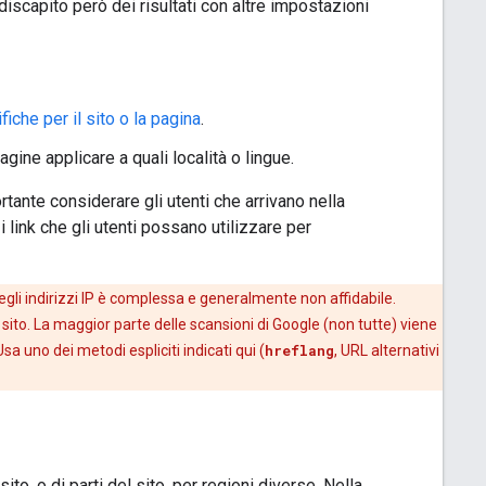
iscapito però dei risultati con altre impostazioni
iche per il sito o la pagina
.
gine applicare a quali località o lingue.
tante considerare gli utenti che arrivano nella
i link che gli utenti possano utilizzare per
degli indirizzi IP è complessa e generalmente non affidabile.
 sito. La maggior parte delle scansioni di Google (non tutte) viene
Usa uno dei metodi espliciti indicati qui (
hreflang
, URL alternativi
ito, o di parti del sito, per regioni diverse. Nella