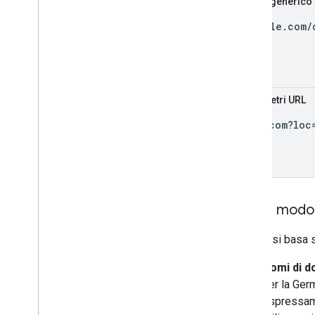
livello generico
example.com/
Parametri URL
site.com?loc
In che modo 
Google si basa su
Nomi di d
per la Germ
espressame