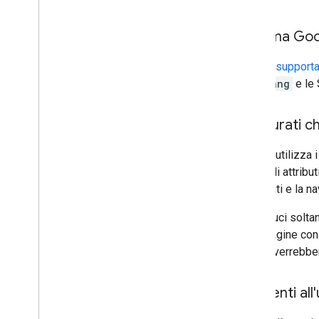
Informa Goog
Google supporta d
hreflang
e le 
Assicurati ch
Google utilizza i
come gli attribut
contenuti e la na
Se traduci solta
nelle pagine con 
ricerca verrebber
Consenti all