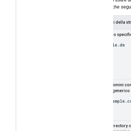
tabella che segu
Opzioni della st
Dominio specifi
example.de
Sottodomini con
livello generico
de.example.c
Sottodirectory 