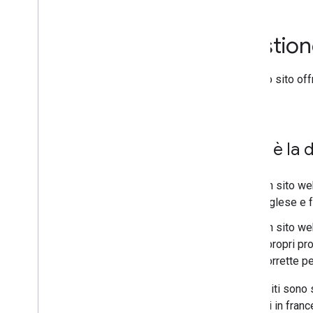
Internazionali e multilingue
Panoramica
Gestione
Gestione dei siti multiregionali e
multilingue
Informare Google dell'esistenza
Se il tuo sito of
di versioni localizzate di una
sito.
pagina
Modalità di scansione da parte di
Google delle pagine adattabili alle
impostazioni internazionali
Qual è la 
Contenuti espliciti
Un sito w
inglese e f
Un sito w
i propri pr
corrette pe
Alcuni siti sono 
versioni in franc