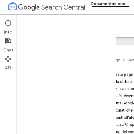
Documentazione
Search Central
Documentation
Info
Presentazione
Chat
Nozioni di base sulla Ricerca
Home page
Sea
API
Concetti fondamentali della SEO
Su questa pagi
Qual è la differe
Scansione e indicizzazione
Gestire le version
Usa URL diversi
Ranking e aspetto nella ricerca
Informa Google 
Assicurati che 
Monitoraggio e debug
Consenti all'ut
Utilizza URL sp
Guide per siti specifici
Targeting dei con
E-commerce