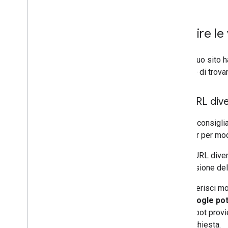
Gestire le 
Se sul tuo sito h
Google) di trovar
Usa URL diver
Google consiglia 
browser per modi
Se usi URL diver
alla versione del
Se preferisci mo
che Google pot
Googlebot provie
della richiesta.