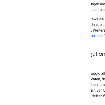
E-Commerce
Verlinkungen ana
Übersicht
Links, darauf au
Wo Inhalte erscheinen können
Beispielsweise 
Produktdaten teilen
zu erreichen, un
Strukturierte Daten verwenden
ableiten. Weiter
Neue Website veröffentlichen
funktioniert die
Hochwertige Rezensionen
schreiben
URL-Struktur entwerfen
E-Commerce-Websitestruktur
Navigatio
Paginierung
,
inkrementeller
Seitenaufbau und Suche
International und mehrsprachig
Anstößige Inhalte
Damit Google all
darauf achten, d
Beispiel sichers
schließlich von
Struktur deiner
ermitteln.