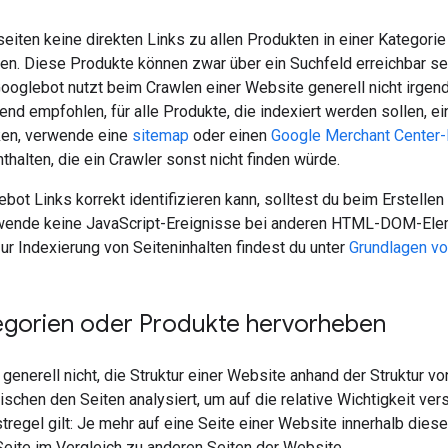
iten keine direkten Links zu allen Produkten in einer Kategorie en
en. Diese Produkte können zwar über ein Suchfeld erreichbar se
ooglebot nutzt beim Crawlen einer Website generell nicht irgen
end empfohlen, für alle Produkte, die indexiert werden sollen, ei
nken, verwende eine
sitemap
oder einen
Google Merchant Center
thalten, die ein Crawler sonst nicht finden würde.
bot Links korrekt identifizieren kann, solltest du beim Erstelle
ende keine JavaScript-Ereignisse bei anderen HTML-DOM-Elemen
ur Indexierung von Seiteninhalten findest du unter
Grundlagen vo
egorien oder Produkte hervorheben
generell nicht, die Struktur einer Website anhand der Struktur v
schen den Seiten analysiert, um auf die relative Wichtigkeit ve
tregel gilt: Je mehr auf eine Seite einer Website innerhalb dieser
Seite im Vergleich zu anderen Seiten der Website.