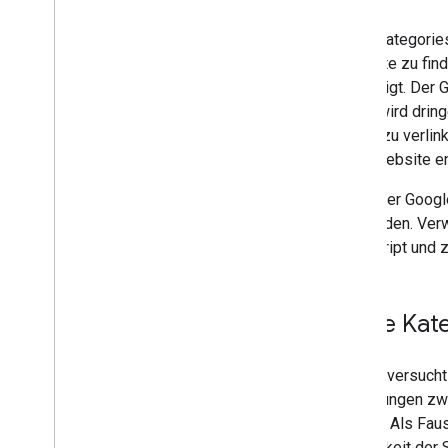
Wenn Kategoriese
Produkte zu find
angezeigt. Der G
Daher wird dring
Seiten zu verli
einer Website en
Damit der Google
verwenden. Verw
JavaScript und z
Beste Kat
Google versucht 
Verlinkungen zwi
können. Als Faus
Wichtigkeit der 