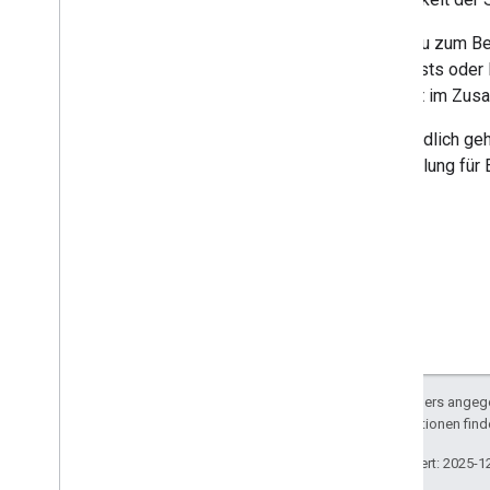
Wenn du zum Beis
Blogposts oder 
Produkt im Zusa
Letztendlich geh
Empfehlung für E
Sofern nicht anders angege
Weitere Informationen find
Zuletzt aktualisiert: 2025-1