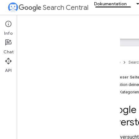
Dokumentation
Search Central
Documentation
Info
Einführung
Chat
Grundlagen der Google Suche
Startseite
Searc
API
SEO-Grundlagen
Auf dieser Seit
Navigation deine
Crawling und Indexierung
Beste Kategorien
Ranking und Darstellung in der
Suche
Google 
zu vers
Monitoring und Fehlerbehebung
Websitespezifische Leitfäden
Google versucht,