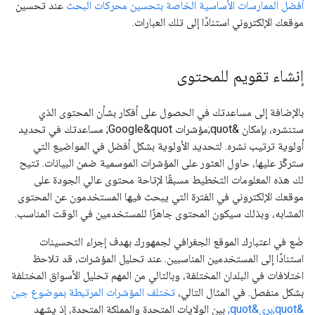
أفضل الممارسات الأساسية الخاصة بتحسين محركات البحث
عند تحسين
موقعك الإلكتروني استنادًا إلى تلك العبارات.
إنشاء تقويم للمحتوى
بالإضافة إلى مساعدتك في الحصول على أفكار بشأن المحتوى الذي
ستنشره، بإمكان &quot;مؤشرات Google&quot; مساعدتك في تحديد
أولوية ترتيب نشره. لتحديد الأولوية بشكل أفضل في المواضيع التي
ستركّز عليها، حاوِل العثور على المؤشرات الموسمية ضمن البيانات. تتيح
لك هذه المعلومات التخطيط مسبقًا لإتاحة محتوى عالي الجودة على
موقعك الإلكتروني في الفترة التي يبحث فيها المستخدمون عن المحتوى
المشابه، وبذلك سيكون المحتوى جاهزًا للمستخدمين في الوقت المناسب.
ضَع في اعتبارك الموقع الجغرافي لجمهورك بهدف إجراء التحسينات
استنادًا إلى المستخدمين المناسبين. عند تحليل المؤشرات، قد تلاحظ
اختلافات في البلدان المختلفة، وبالتالي من المهم تحليل الأسواق المختلفة
بشكل منفصل. في المثال التالي،
تختلف المؤشرات المرتبطة بموضوع جبن
&quot;بري&quot;
بين الولايات المتحدة والمملكة المتحدة، إذ يشهد