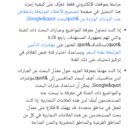
مرتبط بموقعك الإلكتروني فقط. تعرَّف على كيفية إجراء
هذا التحليل في صفحة
تصحيح الأخطاء المرتبطة بانخفاض
عدد الزيارات الواردة من &quot;بحث Google&quot;
.
إذا كنت تحاول معرفة المواضيع وعبارات البحث ذات الصلة
والتي تهم جمهورك المستهدف، راجِع الأداة
&quot;استكشاف&quot; للعثور على
مؤشرات التأمين
المرتبطة بفئة السفر
. ويساعدك اختيار فئة ضمن الفلاتر في
تركيز تحليلك على تلك الفئة.
إذا كنت مهتمًا بمعرفة المزيد حول معدّل البحث عن العبارات
لدى منافسيك، أضِف أسماء المنافسين إلى &quot;مؤشرات
Google&quot;. يمكن أن تساعدك عبارات البحث
والمواضيع ذات الصلة في معرفة ما يبحث عنه
المستخدمون أيضًا لدى هذه العلامات التجارية. إذا كنت
تعمل في مناطق متعددة، قد يهمّك الاطّلاع على معدّل
بحث المستخدمين عن هذه العلامات التجارية في كل من
المناطق الفرعية والمناطق الحضرية والمدن المتاحة.