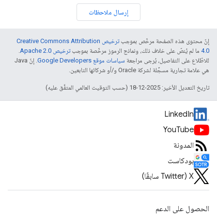
إرسال ملاحظات
إنّ محتوى هذه الصفحة مرخّص بموجب
ترخيص Creative Commons Attribution
4.0‏
ما لم يُنصّ على خلاف ذلك، ونماذج الرموز مرخّصة بموجب
ترخيص Apache 2.0‏
.
للاطّلاع على التفاصيل، يُرجى مراجعة
سياسات موقع Google Developers‏
. إنّ Java
هي علامة تجارية مسجَّلة لشركة Oracle و/أو شركائها التابعين.
تاريخ التعديل الأخير: 2025-12-18 (حسب التوقيت العالمي المتفَّق عليه)
LinkedIn
YouTube
المدونة
بودكاست
‫X ‏(Twitter سابقًا)
الحصول على الدعم