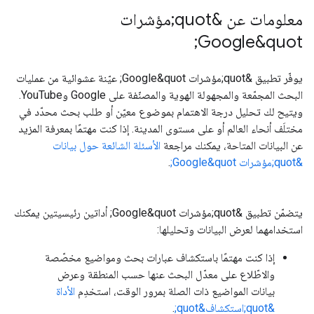
معلومات عن &quot;مؤشرات
Google&quot;
يوفّر تطبيق &quot;مؤشرات Google&quot; عيّنة عشوائية من عمليات
البحث المجمّعة والمجهولة الهوية والمصنّفة على Google وYouTube.
ويتيح لك تحليل درجة الاهتمام بموضوع معيّن أو طلب بحث محدّد في
مختلَف أنحاء العالم أو على مستوى المدينة. إذا كنت مهتمًا بمعرفة المزيد
عن البيانات المتاحة، يمكنك مراجعة
الأسئلة الشائعة حول بيانات
&quot;مؤشرات Google&quot;
.
يتضمّن تطبيق &quot;مؤشرات Google&quot; أداتين رئيسيتين يمكنك
استخدامهما لعرض البيانات وتحليلها:
إذا كنت مهتمًا باستكشاف عبارات بحث ومواضيع مخصّصة
والاطّلاع على معدّل البحث عنها حسب المنطقة وعرض
بيانات المواضيع ذات الصلة بمرور الوقت، استخدِم
الأداة
&quot;استكشاف&quot;
.