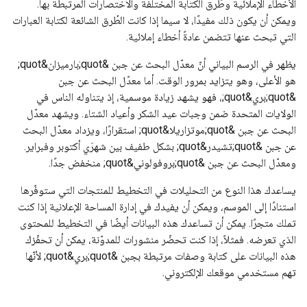
الأخطاء الإملائية وطُرق الكتابة المختلفة والاختصارات المرتبطة بها.
ويمكن أن يكون ذلك مفيدًا، لا سيما إذا كانت الطُرق الشائعة لكتابة العبارات
التي تبحث عنها تتضمن عادةً أخطاء إملائية.
يظهر في الرسم البياني أنّ معدّل البحث عن جبن &quot;بارميزان&quot;
هو الأعلى، وهو يتزايد بمرور الوقت. أما معدّل البحث عن جبن
&quot;بري&quot;، فهو يشهد زيادة موسمية، إذ يتناوله الناس في
الولايات المتحدة ضمن وجبات عيد الشكر وأعياد الشتاء. ويشهد معدّل
البحث عن جبن &quot;موتزاريلا&quot; استقرارًا، ويزداد معدّل البحث
عن جبن &quot;تشيدر&quot; بشكل طفيف بين شهرَي أكتوبر وفبراير.
ومعدّل البحث عن جبن &quot;بروفولوني&quot; منخفض جدًا.
يساعدك هذا النوع من التحليلات في التخطيط للمنتجات التي ستوفّرها
استنادًا إلى الموسم، ويمكن أن يفيدك في إدارة المساحة الإعلانية إذا كنت
تملك متجرًا. يمكن أن تساعدك هذه البيانات أيضًا في التخطيط للمحتوى
الذي تعرضه. فمثلاً، إذا كنت تحضّر منشورات للمدوّنة، يمكن أن تحفّزك
هذه البيانات على كتابة وصفات مرتبطة بجبن &quot;بري&quot; لأنّها
تهم مستخدمي موقعك الإلكتروني.