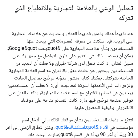
تحليل الوعي بالعلامة التجارية والانطباع الذي
تتركه
عندما يبدأ عملك بالنمو، قد يبدأ العملاء بالحديث عن علامتك التجارية
على الويب. فإذا تمكنت من معرفة المعلومات التي يبحث عنها
المستخدمون بشأن علامتك التجارية على &quot;بحث Google&quot;،
يمكن أن يساعدك ذلك في العثور على طرق للتواصل مع جمهورك. على
سبيل المثال، إذا كنت تعمل لدى شركة طيران ولاحظت أنّ العديد من
المستخدمين يبحثون عن حادث معيّن بالاقتران مع اسم العلامة التجارية
الخاصة بشركتك، يمكنك كتابة منشور مدوّنة يوضّح تفاصيل الحادث
والإجراءات التي اتّخذتها الشركة لمعالجته، أو إذا لاحظت أنّ المستخدمين
يبحثون عن قسائم بالاقتران مع اسم علامتك التجارية، يمكنك العمل على
توفير صفحة توضّح فيها ما إذا كانت القسائم متاحة على موقعك
الإلكتروني وكيفية الحصول عليها.
لتتبُّع ما يقوله المستخدمون بشأن موقعك الإلكتروني، أدخِل اسم
مؤسستك في
الأداة &quot;استكشاف&quot;
وغيِّر النطاق الزمني إلى آخر
30 يومًا أو آخر 90 يومًا. في قسم &quot;عبارات البحث ذات