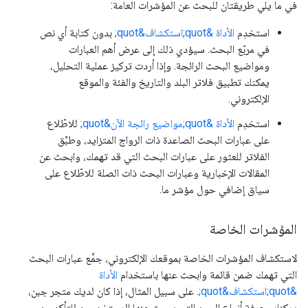
في ما يلي طريقتان للبحث عن المؤشرات العامة:
استخدِم
الأداة &quot;استكشاف&quot;
بدون كتابة أي نص
في مربّع البحث. سيؤدي ذلك إلى عرض أهم العبارات
ومواضيع البحث الرائجة. وإذا أردت تركيز عملية التحليل،
يمكنك تطبيق فلاتر البلد والتاريخ والفئة والموقع
الإلكتروني.
استخدِم
الأداة &quot;مواضيع رائجة الآن&quot;
للاطّلاع
على عبارات البحث الصاعدة ذات الرواج المتزايد، وطبِّق
الفلاتر للعثور على عبارات البحث التي قد تهمك، وابحث عن
المقالات الإخبارية وعبارات البحث ذات الصلة للاطّلاع على
سياق إضافي حول مؤشر ما.
المؤشرات الخاصة
لاستكشاف المؤشرات الخاصة بموقعك الإلكتروني، جمِّع عبارات البحث
التي تهمك ضمن قائمة وابحث عنها باستخدام
الأداة
&quot;استكشاف&quot;
. على سبيل المثال، إذا كان لديك متجر جبن،
يمكنك معرفة أنواع الجبن التي يبحث عنها المستخدمون للتأكد من