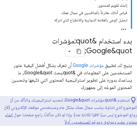
إنشاء تقويم للمحتوى
قياس أدائك مقارنةً بالمنافسين في مجال عملك
تحليل الوعي بالعلامة التجارية والانطباع الذي تتركه
بدء استخدام &quot;مؤشرات
Google&quot;
يتيح لك تطبيق
مؤشرات Google
أن تعرف بشكل أفضل كيفية عثور
المستخدمين على المعلومات في &quot;بحث Google&quot;، ما
يساعدك بدوره على تطوير استراتيجية المحتوى التي تتّبعها وتحسين
المحتوى الموجّه إلى جمهورك.
استخدِم &quot;مؤشرات Google&quot; لتحديد استراتيجيتك والتأكّد من أنّ
الموضوع الذي تتناوله يناسب مجال عملك بشكل عام ومستخدمي موقعك الإلكتروني (لأنّ
رواج الموضوع ليس سببًا كافيًا للكتابة عنه). وإذا لم تكن متأكدًا، راجِع صفحتنا حول
إنشاء
محتوى مفيد وموثوق وموجّه للمستخدمين أولاً
.