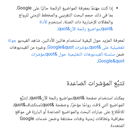
إذا كنت مهتمًا بمعرفة المواضيع الرائجة حاليًا على Google،
بما في ذلك حجم البحث التقريبي والمخطط الزمني للرواج
والمقالات الإخبارية ذات الصلة، استخدِم
الأداة
&quot;مواضيع رائجة الآن&quot;
لمعرفة المزيد حول كيفية استخدام هاتين الأداتين، شاهِد الفيديو
جولة
تفصيلية على &quot;مؤشرات Google&quot;
وغيره من الفيديوهات
ضمن
سلسلة الفيديوهات التعليمية حول &quot;مؤشرات
.
Google&quot;
تتبُّع المؤشرات الصاعدة
يمكنك استخدام صفحة &quot;مواضيع رائجة الآن&quot; لتتبُّع
المواضيع التي لاقت رواجًا مؤخرًا، وصفحة &quot;استكشاف&quot;
للاطّلاع على عبارات البحث والمواضيع الصاعدة أو البارزة في مواقع
جغرافية ونطاقات زمنية وفئات مختلفة وضمن خدمات Google
المتعددة.