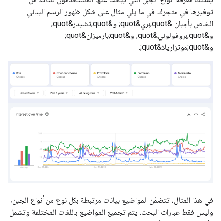
توفيرها في متجرك. في ما يلي مثال على شكل ظهور الرسم البياني
الخاص بأجبان &quot;بري&quot; و&quot;تشيدر&quot;
و&quot;بروفولوني&quot; و&quot;بارميزان&quot;
و&quot;موتزاريلا&quot;.
في هذا المثال، تتضمّن المواضيع بيانات مرتبطة بكل نوع من أنواع الجبن،
وليس فقط عبارات البحث. يتم تجميع المواضيع باللغات المختلفة وتشمل