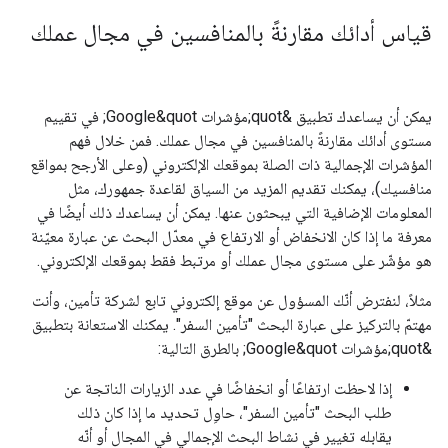
قياس أدائك مقارنةً بالمنافسين في مجال عملك
يمكن أن يساعدك تطبيق &quot;مؤشرات Google&quot; في تقييم
مستوى أدائك مقارنةً بالمنافسين في مجال عملك. فمن خلال فهم
المؤشرات الإجمالية ذات الصلة بموقعك الإلكتروني (وعلى الأرجح بمواقع
منافسيك)، يمكنك تقديم المزيد من السياق لقاعدة جمهورك، مثل
المعلومات الإضافية التي يبحثون عنها. يمكن أن يساعدك ذلك أيضًا في
معرفة ما إذا كان الانخفاض أو الارتفاع في معدّل البحث عن عبارة معيّنة
هو مؤشّر على مستوى مجال عملك أو مرتبط فقط بموقعك الإلكتروني.
مثلاً، لنفترض أنّك المسؤول عن موقع إلكتروني تابع لشركة تأمين، وأنت
مهتمّ بالتركيز على عبارة البحث "تأمين السفر". يمكنك الاستعانة بتطبيق
&quot;مؤشرات Google&quot; بالطرق التالية:
إذا لاحظت ارتفاعًا أو انخفاضًا في عدد الزيارات الناتجة عن
طلب البحث "تأمين السفر"، حاوِل تحديد ما إذا كان ذلك
يقابله تغيير في نشاط البحث الإجمالي في المجال أو أنّه