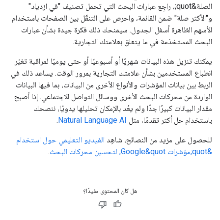
الصلة&quot;، راجِع عبارات البحث التي تحمل تصنيف "في ازدياد"
و"الأكثر صلة" ضمن القائمة، واحرص على التنقّل بين الصفحات باستخدام
الأسهم الظاهرة أسفل الجدول. سيمنحك ذلك فكرة جيدة بشأن عبارات
البحث المستخدَمة في ما يتعلق بعلامتك التجارية.
يمكنك تنزيل هذه البيانات شهريًا أو أسبوعيًا أو حتى يوميًا لمراقبة تغيّر
انطباع المستخدمين بشأن علامتك التجارية بمرور الوقت. يساعد ذلك في
الربط بين بيانات المؤشرات والأنواع الأخرى من البيانات، بما فيها البيانات
الواردة من محركات البحث الأخرى ووسائل التواصل الاجتماعي. إذا أصبح
مقدار البيانات كبيرًا جدًا ولم يعُد بالإمكان تحليلها يدويًا، ننصحك
باستخدام حل أكثر تقدمًا، مثل
Natural Language AI
.
للحصول على مزيد من النصائح، شاهِد
الفيديو التعليمي حول استخدام
&quot;مؤشرات Google&quot; لتحسين محركات البحث
.
هل كان المحتوى مفيدًا؟