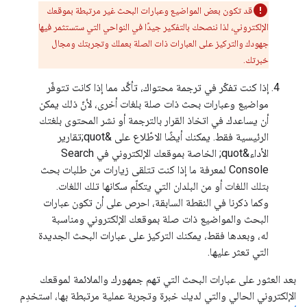
قد تكون بعض المواضيع وعبارات البحث غير مرتبطة بموقعك
الإلكتروني، لذا ننصحك بالتفكير جيدًا في النواحي التي ستستثمر فيها
جهودك والتركيز على العبارات ذات الصلة بعملك وتجربتك ومجال
خبرتك.
إذا كنت تفكّر في ترجمة محتواك، تأكَّد مما إذا كانت تتوفّر
مواضيع وعبارات بحث ذات صلة بلغات أخرى، لأنّ ذلك يمكن
أن يساعدك في اتخاذ القرار بالترجمة أو نشر المحتوى بلغتك
الرئيسية فقط. يمكنك أيضًا الاطّلاع على &quot;تقارير
الأداء&quot; الخاصة بموقعك الإلكتروني في Search
Console لمعرفة ما إذا كنت تتلقى زيارات من طلبات بحث
بتلك اللغات أو من البلدان التي يتكلّم سكانها تلك اللغات.
وكما ذكرنا في النقطة السابقة، احرص على أن تكون عبارات
البحث والمواضيع ذات صلة بموقعك الإلكتروني ومناسبة
له، وبعدها فقط، يمكنك التركيز على عبارات البحث الجديدة
التي تعثر عليها.
بعد العثور على عبارات البحث التي تهم جمهورك والملائمة لموقعك
الإلكتروني الحالي والتي لديك خبرة وتجربة عملية مرتبطة بها، استخدِم