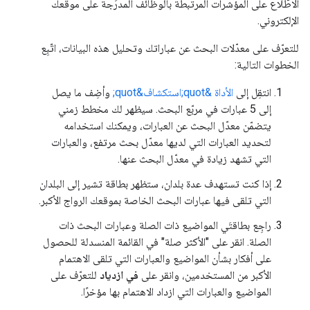
الاطّلاع على المؤشرات المرتبطة بالوظائف المدرَجة على موقعك
الإلكتروني.
للتعرّف على معدّلات البحث عن عباراتك وتحليل هذه البيانات، اتّبِع
الخطوات التالية:
انتقِل إلى
الأداة &quot;استكشاف&quot;
وأضِف ما يصل
إلى 5 عبارات في مربّع البحث. سيظهر لك مخطط زمني
يتضمّن معدّل البحث عن العبارات، ويمكنك استخدامه
لتحديد العبارات التي لديها معدّل بحث مرتفع، والعبارات
التي تشهد زيادة في معدّل البحث عنها.
إذا كنت تستهدف عدة بلدان، ستظهر بطاقة تشير إلى البلدان
التي تلقى فيها عبارات البحث الخاصة بموقعك الرواج الأكبر.
راجِع بطاقتَي المواضيع ذات الصلة وعبارات البحث ذات
الصلة. انقر على "الأكثر صلة" في القائمة المنسدلة للحصول
على أفكار بشأن المواضيع والعبارات التي تلقى الاهتمام
الأكبر من المستخدمين، وانقر على
في ازدياد
للتعرّف على
المواضيع والعبارات التي ازداد الاهتمام بها مؤخرًا.