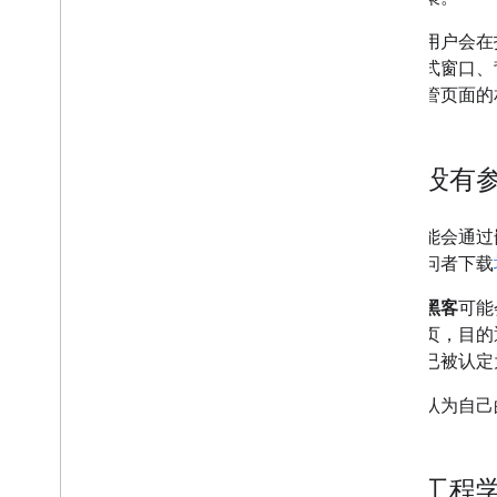
有时，用户会在
过弹出式窗口、
违反托管页面的
但我没有
黑客可能会通过
网站访问者下载
此外，
黑客
可能
额外网页，目的通
站是否已被认定
如果您认为自己
社会工程