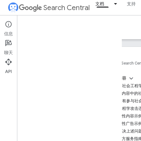
文档
支持
Search Central
Documentation
信息
简介
聊天
搜索要素
首页
Search Cen
API
SEO 基础知识
本页内容
什么是社会工程
抓取和编入索引
内嵌内容中的
但我没有参与社
排名和搜索结果呈现
社会工程学攻击
欺骗性内容示
监控和调试
欺骗性广告示
调试搜索流量下降问题
如何解决上述问
通过 Search Console 进行监控
第三方服务指
使用搜索运算符进行调试