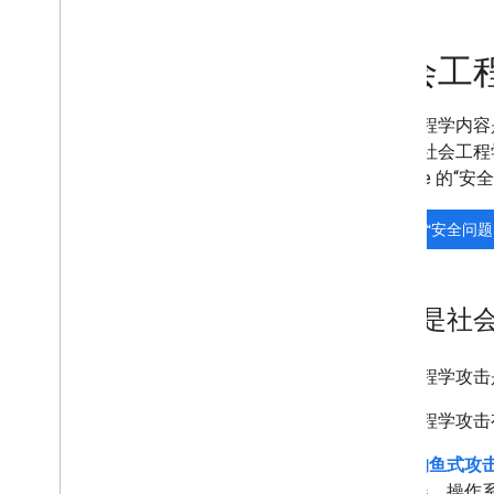
预防和监控滥用行为
概览
社会工
阻止用户生成的网络垃圾
恶意软件和垃圾软件
社会工程学内容
防止感染恶意软件
站包含社会工程学
社会工程学（钓鱼式攻击和欺骗性
网站）
Console 
Google 安全浏览屡次违规网站政
策
打开“安全问题
开始使用 Google 趋势
针对特定网站的指南
什么是社
社会工程学攻击
社会工程学攻击
钓鱼式攻
器、操作