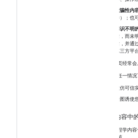
欺骗性内
件）；也
标识不明
站，而未
站，并通
第三方平
如果网页经常会
在下列任一情况
效仿可信
企图诱使
内嵌内容中
社会工程学内容
面的政策。