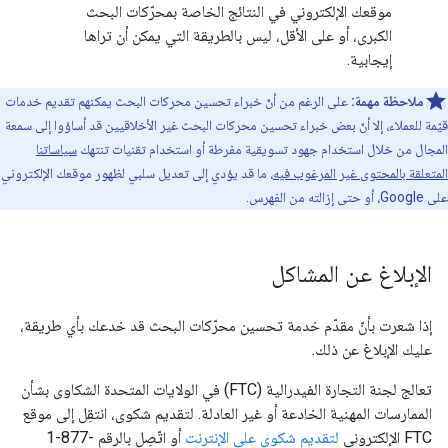
موقعك الإلكتروني في النتائج الخاصة بمحرّكات البحث
الكبرى، أو على الأقل، ليس بالطريقة التي يمكن أن تراها
إيجابية.
ملاحظة مهمة:
على الرغم من أنّ خبراء تحسين محركات البحث يمكنهم تقديم خدمات
قيّمة للعملاء، إلا أنّ بعض خبراء تحسين محركات البحث غير الأخلاقيين قد أساؤوا إلى سمعة
المجال من خلال استخدام جهود تسويقية مفرطة أو استخدام تقنيات تنتهك
سياساتنا
المتعلقة بالمحتوى غير المرغوب فيه
، ما قد يؤدي إلى تعديل سلبي لظهور موقعك الإلكتروني
على Google، أو حتى إزالته من الفهرس.
الإبلاغ عن المشاكل
إذا شعرت بأنّ مقدّم خدمة تحسين محرّكات البحث قد خدعك بأي طريقة،
عليك الإبلاغ عن ذلك.
تعالج لجنة التجارة الفيدرالية (FTC) في الولايات المتحدة الشكاوى بشأن
الممارسات المهنية الخادعة أو غير العادلة. لتقديم شكوى، انتقِل إلى موقع
FTC الإلكتروني
لتقديم شكوى على الإنترنت
أو اتّصِل بالرقم ‎1-877-