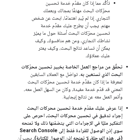
تأكَّد مما إذا كان مقدّم خدمة تحسين
محرّكات البحث مهتمًّا بمجالك وبعملك
التجاري. إذا لم يُبدِ اهتمامًا، ابحث عن شخص
مهتم. يجب أن يطرح عليك مقدِّم خدمة
تحسين محرّكات البحث أسئلة حول ما يميّز
نشاطك التجاري، ومن هم منافسوك، وكيف
يمكن أن تساعد نتائج البحث، وكيف يعثر
عليك عملاؤك.
تحقَّق من مراجع العمل الخاصة بخبير تحسين محرّكات
البحث الذي تستعين به.
تواصَل مع العملاء السابقين
لمعرفة ما إذا كان مقدِّم خدمة تحسين محرّكات البحث
المعني قد قدّم خدمة مفيدة، وكان من السهل العمل معه،
وأثمر العمل معه عن نتائج إيجابية.
إذا عرض عليك مقدّم خدمة تحسين محركات البحث
إجراء تدقيق في تحسين محركات البحث، احرص على
التفكير مليًا في الإجراءات التي يتضمّنها ذلك ولا تمنحه
سوى إذن الوصول للقراءة فقط إلى Search Console
(في هذه المرحلة، لا تمنحه إذن الوصول للكتابة).
يجب أن