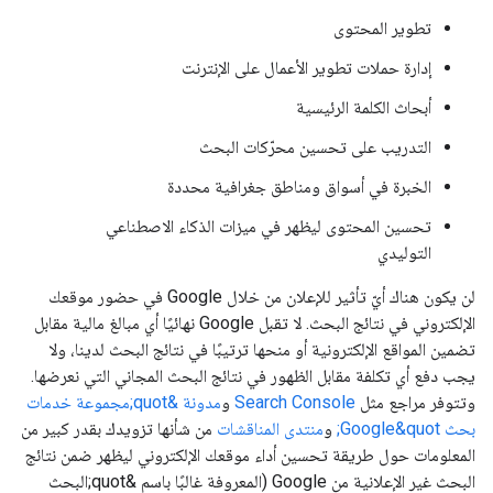
تطوير المحتوى
إدارة حملات تطوير الأعمال على الإنترنت
أبحاث الكلمة الرئيسية
التدريب على تحسين محرّكات البحث
الخبرة في أسواق ومناطق جغرافية محددة
تحسين المحتوى ليظهر في ميزات الذكاء الاصطناعي
التوليدي
لن يكون هناك أيّ تأثير للإعلان من خلال Google في حضور موقعك
الإلكتروني في نتائج البحث. لا تقبل Google نهائيًا أي مبالغ مالية مقابل
تضمين المواقع الإلكترونية أو منحها ترتيبًا في نتائج البحث لدينا، ولا
يجب دفع أي تكلفة مقابل الظهور في نتائج البحث المجاني التي نعرضها.
وتتوفر مراجع مثل
Search Console
و
مدونة &quot;مجموعة خدمات
بحث Google&quot;
و
منتدى المناقشات
من شأنها تزويدك بقدر كبير من
المعلومات حول طريقة تحسين أداء موقعك الإلكتروني ليظهر ضمن نتائج
البحث غير الإعلانية من Google (المعروفة غالبًا باسم &quot;البحث