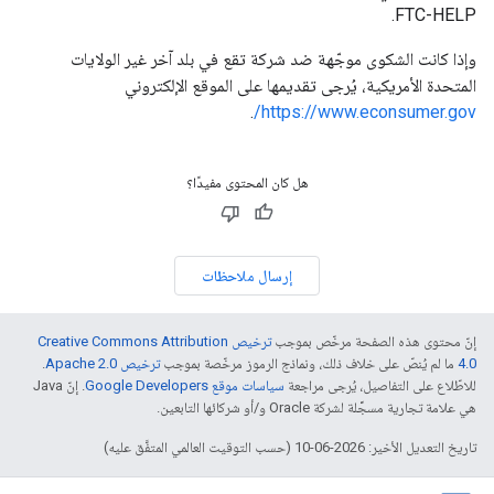
FTC-HELP.
وإذا كانت الشكوى موجّهة ضد شركة تقع في بلد آخر غير الولايات
المتحدة الأمريكية، يُرجى تقديمها على الموقع الإلكتروني
.
https://www.econsumer.gov/
هل كان المحتوى مفيدًا؟
إرسال ملاحظات
إنّ محتوى هذه الصفحة مرخّص بموجب
ترخيص Creative Commons Attribution
4.0‏
ما لم يُنصّ على خلاف ذلك، ونماذج الرموز مرخّصة بموجب
ترخيص Apache 2.0‏
.
للاطّلاع على التفاصيل، يُرجى مراجعة
سياسات موقع Google Developers‏
. إنّ Java
هي علامة تجارية مسجَّلة لشركة Oracle و/أو شركائها التابعين.
تاريخ التعديل الأخير: 2026-06-10 (حسب التوقيت العالمي المتفَّق عليه)