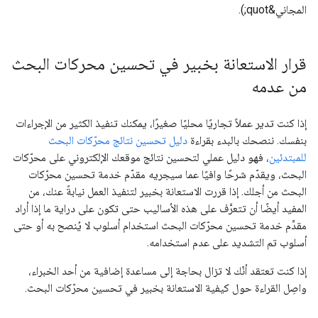
المجاني&quot;).
قرار الاستعانة بخبير في تحسين محركات البحث
من عدمه
إذا كنت تدير عملاً تجاريًا محليًا صغيرًا، يمكنك تنفيذ الكثير من الإجراءات
بنفسك. ننصحك بالبدء بقراءة
دليل تحسين نتائج محرّكات البحث
للمبتدئين
، فهو دليل عملي لتحسين نتائج موقعك الإلكتروني على محرّكات
البحث، ويقدّم شرحًا وافيًا عما سيجريه مقدّم خدمة تحسين محرّكات
البحث من أجلك. إذا قررت الاستعانة بخبير لتنفيذ العمل نيابةً عنك، من
المفيد أيضًا أن تتعرَّف على هذه الأساليب حتى تكون على دراية ما إذا أراد
مقدِّم خدمة تحسين محرّكات البحث استخدام أسلوب لا يُنصح به أو حتى
أسلوب تم التشديد على عدم استخدامه.
إذا كنت تعتقد أنّك لا تزال بحاجة إلى مساعدة إضافية من أحد الخبراء،
واصِل القراءة حول كيفية الاستعانة بخبير في تحسين محرّكات البحث.