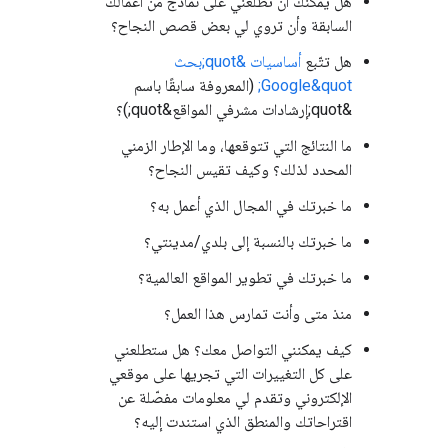
هل يمكنك أن تطلعني على نماذج من أعمالك
السابقة وأن تروي لي بعض قصص النجاح؟
هل تتّبع
أساسيات &quot;بحث
Google&quot;
(المعروفة سابقًا باسم
&quot;إرشادات مشرفي المواقع&quot;)؟
ما النتائج التي تتوقعها، وما الإطار الزمني
المحدد لذلك؟ وكيف تقيس النجاح؟
ما خبرتك في المجال الذي أعمل به؟
ما خبرتك بالنسبة إلى بلدي/مدينتي؟
ما خبرتك في تطوير المواقع العالمية؟
منذ متى وأنت تمارس هذا العمل؟
كيف يمكنني التواصل معك؟ هل ستطلعني
على كل التغييرات التي تجريها على موقعي
الإلكتروني وتقدم لي معلومات مفصّلة عن
اقتراحاتك والمنطق الذي استندت إليه؟