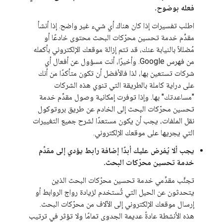
فعله بوضوح.
اطلب تفسيرات إذا كان هناك أي شيء غير واضح. إذا أنشأ
مقدِّم خدمة تحسين محرّكات البحث محتوى خادعًا أو
مُضللاً بالنيابة عنك، قد تتم إزالة موقعك الإلكتروني بأكمله
من فهرس Google. وأخيرًا، أنت مسؤول عن أفعال أي
شركات تستعين بها، لذا فالأفضل أن تكون متأكدًا من أنك
على دراية كاملة بالطريقة التي تنوي هذه الشركات
"مساعدتك" بها. وإذا توفرت إمكانية وصول مقدِّم خدمة
تحسين محرّكات البحث إلى الخادم عن طريق بروتوكول
نقل الملفات، يجب أن يكون مستعدًا لشرح جميع التغييرات
التي يجريها على موقعك الإلكتروني.
يجب ألا يُفرض عليك أبدًا إضافة رابط يؤدي إلى مقدِّم
خدمة تحسين محرّكات البحث.
تجنَّب مقدِّمي خدمة تحسين محرّكات البحث الذين
يتحدثون عن الحيل التي تُستخدم لزيادة رواج الروابط أو
إرسال موقعك الإلكتروني إلى الآلاف من محرّكات البحث.
هذه الأنشطة عادةً عديمة الجدوى تمامًا ولا تؤثر في ترتيب