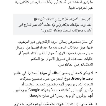
ما يثير الدهشة هو أنّنا نتلقّى أيضًا تلك الرسائل الإلكترونية
غير المرغوب فيها:
"إلى مالك الموقع الإلكتروني google.com،
لقد زرت موقعك الإلكتروني ولاحظت أنّك غير مُدرَج في
أغلب محرّكات البحث والأدلة الكبرى…"
كن حذرًا بخصوص رسائل البريد الإلكتروني غير المرغوب
فيها حول محرّكات البحث بدرجة حذرك نفسها من الرسائل
حول حبوب تخفيف الوزن "لحرق الدهون أثناء النوم" أو
طلبات المساعدة في تحويل الأموال من الحكام
الديكتاتوريين المخلوعين.
لا يمكن لأحد أن يضمن إعطاء أي موقع الصدارة في نتائج
بحث Google.
توخَّ الحذر من خبراء تحسين محرّكات
البحث الذين يزعمون أنّهم يضمنون تحديد الترتيب أو
يدّعون أنّهم على "علاقة خاصة" بشركة Google أو يعلنون
أنهم يوفّرون "أولوية إرسال" في نتائج Google.
خذ حذرك إذا كانت الشركة متحفّظة أو لم تشرح ما تنوي