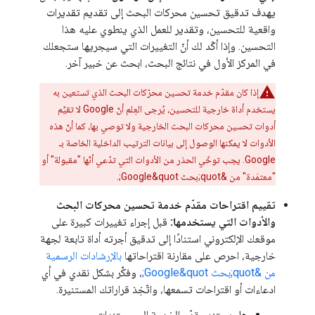
يهدف تدقيق تحسين محركات البحث إلى تقديم تقديرات
واقعية للتحسين، وتقدير للعمل الذي ينطوي عليه هذا
التحسين. وإذا أكّد لك أنّ التغييرات التي سيجريها ستجعلك
في المركز الأول في نتائج البحث، ابحث عن خبير آخر.
إذا كان مقدّم خدمة تحسين محرّكات البحث الذي تستعين به
يستخدم أداة خارجية للتحسين، يُرجى العِلم أنّ Google لا تقيِّم
أدوات تحسين محركات البحث الخارجية ولا توصي بها، كما أنّ هذه
الأدوات لا يمكنها الوصول إلى بيانات الترتيب الداخلية الخاصة بـ
Google. يجب توخّي الحذر من الأدوات التي تدّعي أنّها "مقبولة" أو
"معتمَدة" من &quot;بحث Google&quot;.
تقييم اقتراحات مقدّم خدمة تحسين محركات البحث
والأدوات التي يستخدمها:
قبل إجراء تغييرات كبيرة على
موقعك الإلكتروني استنادًا إلى تدقيق أجرته أداة تابعة لجهة
خارجية، احرص على مقارنة اقتراحاتها
بالإرشادات الرسمية
من &quot;بحث Google&quot;
، وفكِّر بشكل نقدي في أي
ادعاءات أو اقتراحات تسمعها، واتّخِذ قراراتك المستنيرة.
هل يستند مقدّم الخدمة إلى مستندات