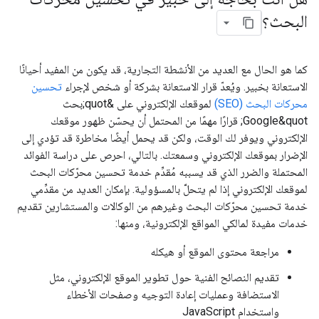
البحث؟
كما هو الحال مع العديد من الأنشطة التجارية، قد يكون من المفيد أحيانًا
الاستعانة بخبير. ويُعدّ قرار الاستعانة بشركة أو شخص لإجراء
تحسين
محركات البحث (SEO)
لموقعك الإلكتروني على &quot;بحث
Google&quot; قرارًا مهمًا من المحتمل أن يحسّن ظهور موقعك
الإلكتروني ويوفر لك الوقت، ولكن قد يحمل أيضًا مخاطرة قد تؤدي إلى
الإضرار بموقعك الإلكتروني وسمعتك. بالتالي، احرص على دراسة الفوائد
المحتملة والضرر الذي قد يسببه مُقدِّم خدمة تحسين محرّكات البحث
لموقعك الإلكتروني إذا لم يتحلَّ بالمسؤولية. بإمكان العديد من مقدِّمي
خدمة تحسين محرّكات البحث وغيرهم من الوكالات والمستشارين تقديم
خدمات مفيدة لمالكي المواقع الإلكترونية، ومنها:
مراجعة محتوى الموقع أو هيكله
تقديم النصائح الفنية حول تطوير الموقع الإلكتروني، مثل
الاستضافة وعمليات إعادة التوجيه وصفحات الأخطاء
واستخدام JavaScript