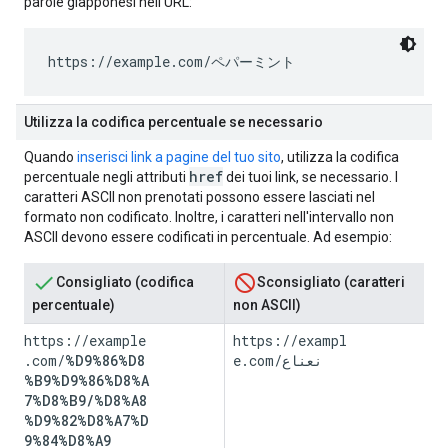
parole giapponesi nell'URL:
https://example.com/
ペパーミント
Utilizza la codifica percentuale se necessario
Quando
inserisci link a pagine del tuo sito
, utilizza la codifica
href
percentuale negli attributi
dei tuoi link, se necessario. I
caratteri ASCII non prenotati possono essere lasciati nel
formato non codificato. Inoltre, i caratteri nell'intervallo non
ASCII devono essere codificati in percentuale. Ad esempio:
Consigliato (codifica
Sconsigliato (caratteri
percentuale)
non ASCII)
https://example
https://exampl
.com/
%D9%86%D8
e.com/
نعناع
%B9%D9%86%D8%A
7%D8%B9/%D8%A8
%D9%82%D8%A7%D
9%84%D8%A9