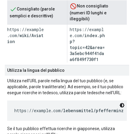
Non consigliato
Consigliato (parole
(numeri ID lunghi e
semplici e descrittive)
illeggibili)
https://example
https://exampl
.com/
wiki/Aviat
e.com/
index.ph
ion
p?
topic=42&area=
3a5ebc944f41da
a6f849f730f1
Utilizza la lingua del pubblico
Utilizza nell'URL parole nella lingua del tuo pubblico (e, se
applicabile, parole traslitterate). Ad esempio, se il tuo pubblico
esegue ricerche in tedesco, utilizza parole tedesche nell'URL:
https://example.com/
lebensmittel/pfefferminz
Se il tuo pubblico effettua ricerche in giapponese, utilizza