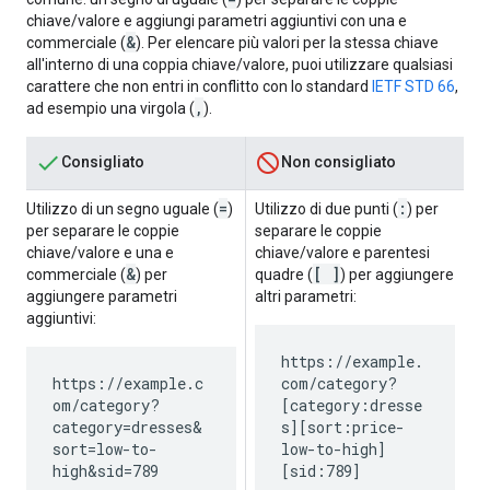
chiave/valore e aggiungi parametri aggiuntivi con una e
&
commerciale (
). Per elencare più valori per la stessa chiave
all'interno di una coppia chiave/valore, puoi utilizzare qualsiasi
carattere che non entri in conflitto con lo standard
IETF STD 66
,
,
ad esempio una virgola (
).
Consigliato
Non consigliato
=
:
Utilizzo di un segno uguale (
)
Utilizzo di due punti (
) per
per separare le coppie
separare le coppie
chiave/valore e una e
chiave/valore e parentesi
&
[ ]
commerciale (
) per
quadre (
) per aggiungere
aggiungere parametri
altri parametri:
aggiuntivi:
https://example.
https://example.c
com/category?
om/category?
[category:dresse
category=dresses&
s][sort:price-
sort=low-to-
low-to-high]
high&sid=789
[sid:789]