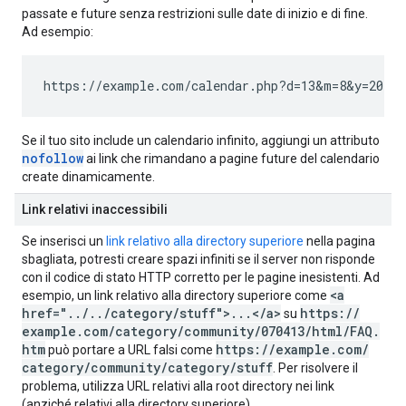
passate e future senza restrizioni sulle date di inizio e di fine.
Ad esempio:
https://example.com/calendar.php?d=13&m=8&y=2011
Se il tuo sito include un calendario infinito, aggiungi un attributo
nofollow
ai link che rimandano a pagine future del calendario
create dinamicamente.
Link relativi inaccessibili
Se inserisci un
link relativo alla directory superiore
nella pagina
sbagliata, potresti creare spazi infiniti se il server non risponde
con il codice di stato HTTP corretto per le pagine inesistenti. Ad
<a
esempio, un link relativo alla directory superiore come
href="
.
.
/
.
.
/
category
/
stuff">
.
.
.
<
/
a>
https:
/
/
su
example
.
com
/
category
/
community
/
070413
/
html
/
FAQ
.
htm
https:
/
/
example
.
com
/
può portare a URL falsi come
category
/
community
/
category
/
stuff
. Per risolvere il
problema, utilizza URL relativi alla root directory nei link
(anziché relativi alla directory superiore).