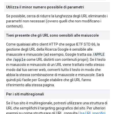
Utilizza il minor numero possibile di parametri
Se possibile, cerca di ridurre la lunghezza degli URL eliminando i
parametri non necessari (ovvero quelli che non modificano i
contenuti).
Tieni presente che gli URL sono sensibili alle maiuscole
Come qualsiasi altro client HTTP che segue IETF STD 66, la
gestione degli URL della Ricerca Google è sensibile alle
/
APPLE
maiuscole e minuscole (ad esempio, Google tratta sia
/
apple
che
come URL distinti con contenuti propri). Se il testo
in maiuscolo e minuscolo di un URL viene trattato nello stesso
modo dal tuo server web, converti tutto il testo in modo che
abbia la stessa combinazione di maiuscole e minuscole. Sarà
quindi più facile per Google stabilire che gli URL fanno
riferimento alla stessa pagina.
Per i siti multiregionali
Se il tuo sito è multiregionale, potresti utilizzare una struttura di
URL che semplifichi il targeting geografico del sito. Per ulteriori
esempi su come strutturare gli URL, consulta
Usa URL specifici