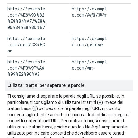
https://example
https://exampl
.com/
%E6%9D%82
e.com/
杂货/薄荷
%E8%B4%A7/%E8%
96%84%E8%8D%B7
https://example
https://exampl
.com/
gem%C3%BC
e.com/
gemüse
se
https://example
https://exampl
.com/
%F0%9F%A6
e.com/
🦙✨
%99%E2%9C%A8
Utilizza i trattini per separare le parole
Ti consigliamo di separare le parole negli URL, se possibile. In
-
particolare, ti consigliamo di utilizzare i trattini (
) invece dei
_
trattini bassi (
) per separare le parole negli URL, in quanto
consente agli utenti e ai motori di ricerca di identificare meglio i
concetti contenuti nell'URL. Per motivi storici, sconsigliamo di
utilizzare i trattini bassi, poiché questo stile è già ampiamente
utilizzato per indicare concetti che dovrebbero essere tenuti