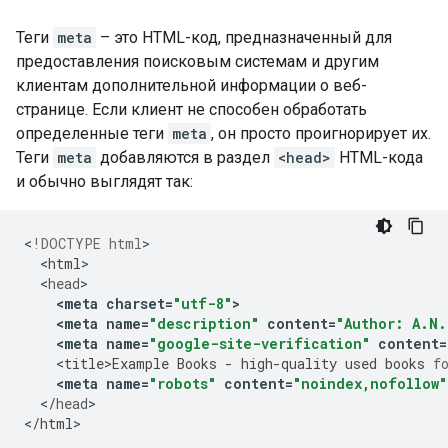
Теги
meta
– это HTML-код, предназначенный для
предоставления поисковым системам и другим
клиентам дополнительной информации о веб-
странице. Если клиент не способен обработать
определенные теги
meta
, он просто проигнорирует их.
Теги
meta
добавляются в раздел
<head>
HTML-кода
и обычно выглядят так:
<
!DOCTYPE html
<
html
<
head
<
meta
charset
=
"utf-8"
>
<
meta
name
=
"description"
content
=
"Author: A.N.
<
meta
name
=
"google-site-verification"
content
=
<
title>Example
Books
-
high
-
quality
used
books
f
<
meta
name
=
"robots"
content
=
"noindex,nofollow"
<
/
head
>

<
/
html
>