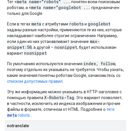
<meta name="robots" ...
Тег
понятен всем поисковым
<meta name="googlebot ...
роботам, а
предназначен
только для Google.
meta
robots
googlebot
Если в тегах
с атрибутами
и
заданы разные настройки, применяются те из них, которые
накладывают наиболее строгие ограничения. Например,
max-
если один из них устанавливает значение
snippet:50
nosnippet
, а другой –
, будет использован
nosnippet
вариант
.
index, follow
По умолчанию используются значения
,
поэтому отдельно их указывать не требуется. Чтобы узнать,
какие значения понятны роботам Google, ознакомьтесь со
списком допустимых правил
.
Эту же информацию можно указывать в HTTP-заголовке с
X-Robots-Tag
помощью правила
. Это вариант позволяет,
в частности, исключить из индекса изображения и прочие
файлы в формате, отличном от HTML. Подробнее о
теге
meta
robots
…
notranslate