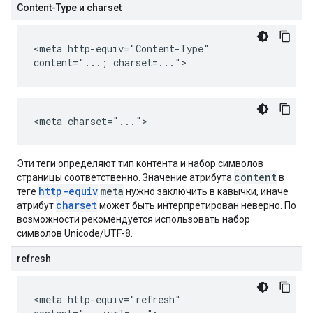
Content-Type и charset
<meta http-equiv="Content-Type"
content="...; charset=...">
<meta charset="...">
Эти теги определяют тип контента и набор символов
content
страницы соответственно. Значение атрибута
в
http-equiv
meta
теге
нужно заключить в кавычки, иначе
charset
атрибут
может быть интерпретирован неверно. По
возможности рекомендуется использовать набор
символов Unicode/UTF-8.
refresh
<meta http-equiv="refresh"