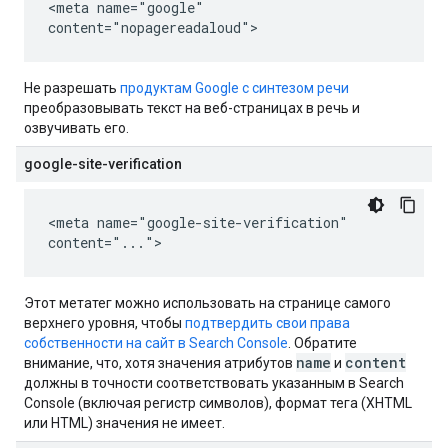
<meta name="google"
content="nopagereadaloud">
Не разрешать
продуктам Google с синтезом речи
преобразовывать текст на веб-страницах в речь и
озвучивать его.
google-site-verification
<meta name="google-site-verification"
content="...">
Этот метатег можно использовать на странице самого
верхнего уровня, чтобы
подтвердить свои права
собственности на сайт в Search Console
. Обратите
name
content
внимание, что, хотя значения атрибутов
и
должны в точности соответствовать указанным в Search
Console (включая регистр символов), формат тега (XHTML
или HTML) значения не имеет.