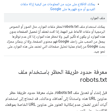
يمكنك الاطّلاع على مزيد من المعلومات عن كيفية إزالة ملفات
الفيديو أو منع ظهورها على Google.
ملف الموارد
يمكنك استخدام ملف robots.txt لحظر ملفات الموارد، مثل الصور أو النصوص
البرمجية أو ملفات الأنماط غير المهمة،
إذا كنت تعتقد أنّ تحميل الصفحات بدون
هذه الموارد لن يكون له تأثير كبير
. ولا تحظر هذه الموارد إذا كان عدم توفّرها
يجعل من الصعب على زاحف Google فهم محتوى الصفحة، وإلا لن يتمكن محرّك
بحث Google من إتمام عملية تحليل صفحاتك التي تعتمد على هذه الموارد على
نحو جيد.
معرفة حدود طريقة الحظر باستخدام ملف
robots
.
txt
قبل إنشاء أو تعديل ملف robots.txt، عليك معرفة حدود طريقة حظر
عناوين URL هذه. واستنادًا إلى أهدافك وحالتك، قد تحتاج إلى استخدام
آليات أخرى لضمان عدم إمكانية العثور على عناوين URL الخاصة بموقعك
الإلكتروني على الويب.