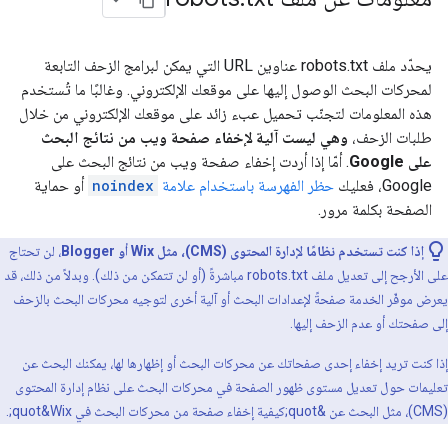
يحدّد ملف robots.txt عناوين URL التي يمكن لبرامج الزحف التابعة
لمحركات البحث الوصول إليها على موقعك الإلكتروني. وغالبًا ما تُستخدم
هذه المعلومات لتجنّب تحميل عبء زائد على موقعك الإلكتروني من خلال
طلبات الزحف،
وهي ليست آلية لإخفاء صفحة ويب من نتائج البحث
على Google
. أمّا إذا أردت إخفاء صفحة ويب من نتائج البحث على
Google، فعليك
حظر الفهرسة باستخدام علامة
noindex
أو حماية
الصفحة بكلمة مرور.
إذا كنت تستخدم نظامًا لإدارة المحتوى (CMS)، مثل Wix أو Blogger
، لن تحتاج
على الأرجح إلى تعديل ملف robots.txt مباشرةً (أو لن تتمكن من ذلك). وبدلاً من ذلك، قد
يعرض موفّر الخدمة صفحةً لإعدادات البحث أو آلية أخرى لتوجيه محركات البحث بالزحف
إلى صفحتك أو عدم الزحف إليها.
إذا كنت تريد إخفاء إحدى صفحاتك عن محركات البحث أو إظهارها لها، يمكنك البحث عن
تعليمات حول تعديل مستوى ظهور الصفحة في محركات البحث على نظام إدارة المحتوى
(CMS)، مثل البحث عن &quot;كيفية إخفاء صفحة من محركات البحث في Wix‏&quot;.