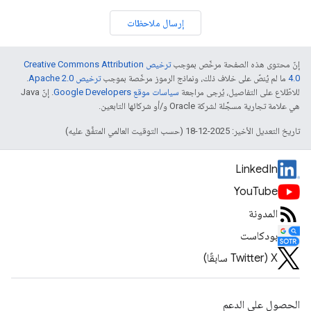
إرسال ملاحظات
إنّ محتوى هذه الصفحة مرخّص بموجب
ترخيص Creative Commons Attribution
4.0‏
ما لم يُنصّ على خلاف ذلك، ونماذج الرموز مرخّصة بموجب
ترخيص Apache 2.0‏
.
للاطّلاع على التفاصيل، يُرجى مراجعة
سياسات موقع Google Developers‏
. إنّ Java
هي علامة تجارية مسجَّلة لشركة Oracle و/أو شركائها التابعين.
تاريخ التعديل الأخير: 2025-12-18 (حسب التوقيت العالمي المتفَّق عليه)
LinkedIn
YouTube
المدونة
بودكاست
‫X ‏(Twitter سابقًا)
الحصول على الدعم