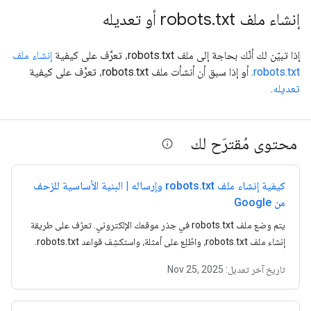
إنشاء ملف robots
txt أو تعديله
.
إذا تبيّن لك أنّك بحاجة إلى ملف robots.txt، تعرَّف على كيفية
إنشاء ملف
robots.txt
. أو إذا سبق أن أنشأت ملف robots.txt، تعرَّف على كيفية
تعديله
.
محتوى مُقترَح لك
كيفية إنشاء ملف robots.txt وإرساله | البنية الأساسية للزحف
من Google
يتم وضع ملف robots.txt في جذر موقعك الإلكتروني. تعرّف على طريقة
إنشاء ملف robots.txt، واطّلِع على أمثلة، واستكشِف قواعد robots.txt.
تاريخ آخر تعديل:
Nov 25, 2025