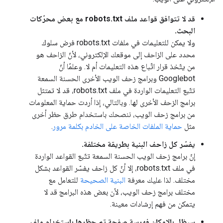
قد لا تتوافق قواعد ملف robots.txt مع بعض محرّكات
البحث.
ولا يمكن للتعليمات في ملفات robots.txt فرض سلوك
محدد على الزاحف إلى موقعك الإلكتروني، لأنّ الزاحف هو
من يتّخذ قرار اتّباع هذه التعليمات أم لا. وعلمًا أنّ
Googlebot وبرامج زحف الويب الأخرى الحسنة السمعة
تتّبع التعليمات الواردة في ملف robots.txt، قد لا تمتثل
برامج الزحف الأخرى لها. وبالتالي، إذا أردت حماية المعلومات
من برامج زحف الويب، ننصحك باستخدام طرق حظر أخرى
مثل
حماية الملفات الخاصة على الخادم بكلمة مرور
.
يفسّر كل زاحف البنية بطريقة مختلفة.
إنّ برامج زحف الويب الحسنة السمعة تتّبع القواعد الواردة
في ملف robots.txt، إلا أنّ كل زاحف يفسّر القواعد بشكل
مختلف. لذا عليك معرفة
البنية الصحيحة
للتعامل مع
مختلف برامج زحف الويب، لأن بعض هذه البرامج قد لا
يتمكن من فهم إرشادات معينة.
سيظل بالإمكان فهرسة صفحة تم حظرها باستخدام ملف