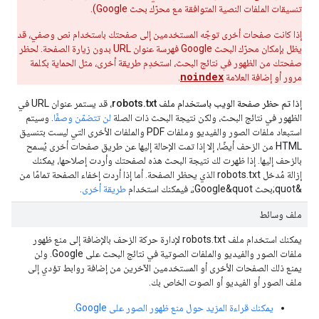
تنسيقات الملفات النصية المتوافقة مع محرّك بحث Google).
إذا كانت صفحات أخرى توجّه المستخدمين إلى صفحتك باستخدام نص وصفي، قد
يظل بإمكان محرّك البحث Google فهرسة عنوان URL بدون زيارة الصفحة. لحظر
صفحتك من الظهور في نتائج البحث، استخدِم طريقة أخرى، مثل الحماية بكلمة
noindex
مرور أو إضافة العلامة
.
إذا تم حظر صفحة الويب باستخدام ملف robots.txt
، قد يستمر عنوان URL في
الظهور في نتائج البحث، ولكن نتيجة البحث ذات الصلة
لن تتضمّن وصفًا
. وسيتم
استبعاد ملفات الصور والفيديو وملفات PDF والملفات الأخرى التي ليست بتنسيق
HTML من الزحف أيضًا، إلا إذا تمت الإحالة إليها عن طريق صفحات أخرى يُسمح
بالزحف إليها. إذا ظهرت لك نتيجة البحث هذه لصفحتك وأردت إصلاحها، يمكنك
إزالة مُدخل robots.txt الذي يحظر الصفحة. أما إذا أردت إخفاء الصفحة تمامًا من
&quot;بحث Google&quot;، فيمكنك استخدام
طريقة أخرى
.
ملف وسائط
يمكنك استخدام ملف robots.txt لإدارة حركة الزحف بالإضافة إلى منع ظهور
ملفات الصور والفيديو والملفات الصوتية في نتائج البحث على Google. ولن
يمنع ذلك الصفحات الأخرى أو المستخدمين الآخرين من إضافة روابط تؤدي إلى
ملف الصور أو الفيديو أو الصوت الخاص بك.
يمكنك قراءة المزيد حول منع ظهور الصور على Google.