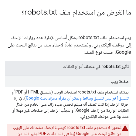
ما الغرض من استخدام ملف robots
txt؟
.
يتم استخدام ملف robots.txt بشكل أساسي لإدارة عدد زيارات الزاحف
إلى موقعك الإلكتروني، ويُستخدم
عادةً
لإخفاء ملف من نتائج البحث على
Google، حسب نوع الملف:
تأثير robots.txt في مختلف أنواع الملفات
صفحة ويب
يمكنك استخدام ملف robots.txt لصفحات الويب (بتنسيق HTML أو PDF أو
تنسيق آخر ليس تنسيق وسائط ويمكن أن يقرأه محرّك بحث Google
), لإدارة
حركة الزحف إذا كنت تعتقد أنّه سيتم تحميل عبء زائد على الخادم من خلال
الطلبات الواردة من زاحف Google، أو لتجنُّب الزحف إلى صفحات غير مهمة أو
متشابهة على موقعك الإلكتروني.
تحذير
: لا تستخدِم ملف robots.txt كوسيلة لإخفاء صفحاتك على الويب
من نتائج البحث على Google (بما في ذلك ملفات PDF وغير ذلك من