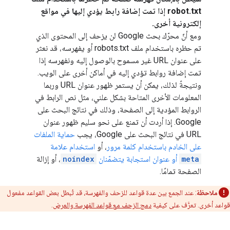
robot.txt إذا تمت إضافة رابط يؤدي إليها في مواقع
إلكترونية أخرى.
ومع أنّ محرّك بحث Google لن يزحف إلى المحتوى الذي
تم حظره باستخدام ملف robots.txt أو يفهرسه، قد نعثر
على عنوان URL غير مسموح بالوصول إليه ونفهرسه إذا
تمت إضافة روابط تؤدي إليه في أماكن أخرى على الويب.
ونتيجةً لذلك، يمكن أن يستمر ظهور عنوان URL وربما
المعلومات الأخرى المتاحة بشكل علني، مثل نص الرابط في
الروابط المؤدية إلى الصفحة، وذلك في نتائج البحث على
Google. إذا أردت أن تمنع على نحو سليم ظهور عنوان
URL في نتائج البحث على Google، يجب
حماية الملفات
على الخادم باستخدام كلمة مرور
، أو
استخدام علامة
meta
أو عنوان استجابة يتضمّنان
noindex
، أو إزالة
الصفحة تمامًا.
ملاحظة
: عند الجمع بين عدة قواعد للزحف والفهرسة، قد تُبطل بعض القواعد مفعول
قواعد أخرى. تعرَّف على كيفية
دمج الزحف مع قواعد الفهرسة والعرض
.