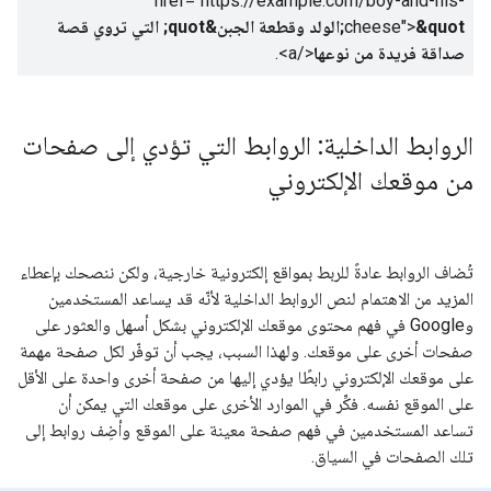
href="https://example.com/boy-and-his-
cheese">
&quot;الولد وقطعة الجبن&quot; التي تروي قصة
صداقة فريدة من نوعها
</a>
.
الروابط الداخلية: الروابط التي تؤدي إلى صفحات
من موقعك الإلكتروني
تُضاف الروابط عادةً للربط بمواقع إلكترونية خارجية، ولكن ننصحك بإعطاء
المزيد من الاهتمام لنص الروابط الداخلية لأنّه قد يساعد المستخدمين
وGoogle في فهم محتوى موقعك الإلكتروني بشكل أسهل والعثور على
صفحات أخرى على موقعك. ولهذا السبب، يجب أن توفّر لكل صفحة مهمة
على موقعك الإلكتروني رابطًا يؤدي إليها من صفحة أخرى واحدة على الأقل
على الموقع نفسه. فكِّر في الموارد الأخرى على موقعك التي يمكن أن
تساعد المستخدمين في فهم صفحة معينة على الموقع وأضِف روابط إلى
تلك الصفحات في السياق.