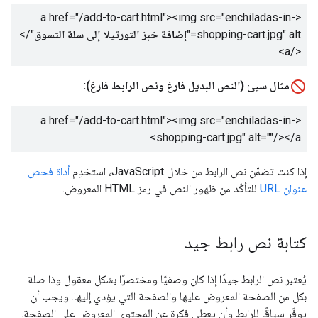
<a href="/add-to-cart.html"><img src="enchiladas-in-
shopping-cart.jpg" alt="
إضافة خبز التورتيلا إلى سلة التسوق
"/>
</a>
مثال سيئ (النص البديل فارغ ونص الرابط فارغ):
<a href="/add-to-cart.html"><img src="enchiladas-in-
shopping-cart.jpg" alt=""/></a>
إذا كنت تضمّن نص الرابط من خلال JavaScript، استخدِم
أداة فحص
عنوان URL
للتأكّد من ظهور النص في رمز HTML المعروض.
كتابة نص رابط جيد
يُعتبر نص الرابط جيدًا إذا كان وصفيًا ومختصرًا بشكل معقول وذا صلة
بكل من الصفحة المعروض عليها والصفحة التي يؤدي إليها. ويجب أن
يوفّر سياقًا للرابط وأن يعطي فكرة عن المحتوى المعروض على الصفحة.