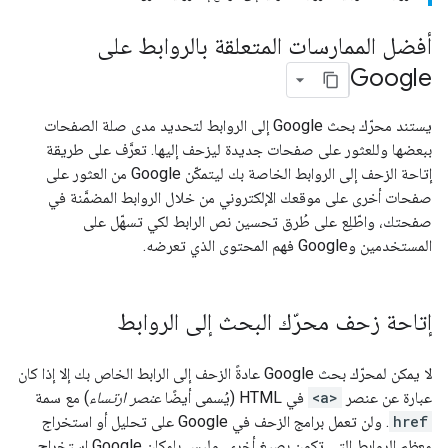
أفضل الممارسات المتعلقة بالروابط على
Google
يستند محرّك بحث Google إلى الروابط لتحديد مدى صلة الصفحات
ببعضها وللعثور على صفحات جديدة ليزحف إليها. تعرَّف على طريقة
إتاحة الزحف إلى الروابط الخاصة بك ليتمكّن Google من العثور على
صفحات أخرى على موقعك الإلكتروني من خلال الروابط المضمَّنة في
صفحتك، واطّلِع على طُرق تحسين نص الرابط لكي تسهّل على
المستخدمين وGoogle فهم المحتوى الذي تعرضه.
إتاحة زحف محرّك البحث إلى الروابط
لا يمكن لمحرّك بحث Google عادةً الزحف إلى الرابط الخاص بك إلا إذا كان
عبارة عن عنصر
<a>
في HTML (يُسمى أيضًا
عنصر ارتساء
) مع سمة
href
. ولن تعمل برامج الزحف في Google على تحليل أو استخراج
معظم الروابط التي تكون بصيغ أخرى. وليس بإمكان Google استخراج