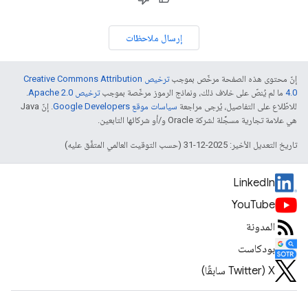
إرسال ملاحظات
إنّ محتوى هذه الصفحة مرخّص بموجب
ترخيص Creative Commons Attribution
4.0‏
ما لم يُنصّ على خلاف ذلك، ونماذج الرموز مرخّصة بموجب
ترخيص Apache 2.0‏
.
للاطّلاع على التفاصيل، يُرجى مراجعة
سياسات موقع Google Developers‏
. إنّ Java
هي علامة تجارية مسجَّلة لشركة Oracle و/أو شركائها التابعين.
تاريخ التعديل الأخير: 2025-12-31 (حسب التوقيت العالمي المتفَّق عليه)
LinkedIn
YouTube
المدونة
بودكاست
‫X ‏(Twitter سابقًا)