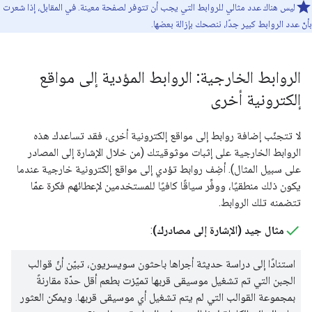
ليس هناك عدد مثالي للروابط التي يجب أن تتوفر لصفحة معينة. في المقابل، إذا شعرت
بأنّ عدد الروابط كبير جدًا، ننصحك بإزالة بعضها.
الروابط الخارجية: الروابط المؤدية إلى مواقع
إلكترونية أخرى
لا تتجنّب إضافة روابط إلى مواقع إلكترونية أخرى، فقد تساعدك هذه
الروابط الخارجية على إثبات موثوقيتك (من خلال الإشارة إلى المصادر
على سبيل المثال). أضِف روابط تؤدي إلى مواقع إلكترونية خارجية عندما
يكون ذلك منطقيًا، ووفِّر سياقًا كافيًا للمستخدمين لإعطائهم فكرة عمّا
تتضمنه تلك الروابط.
مثال جيد (الإشارة إلى مصادرك)
:
استنادًا إلى دراسة حديثة أجراها باحثون سويسريون، تبيّن أنّ قوالب
الجبن التي تم تشغيل موسيقى قربها تميّزت بطعم أقل حدّة مقارنةً
بمجموعة القوالب التي لم يتم تشغيل أي موسيقى قربها. ويمكن العثور