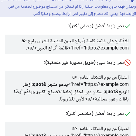
ويمكن فهمه بدون معلومات خلفية. إذا لم تتمكّن من استنتاج موضوع الصفحة من نص
الرابط، فهذا يعني أنّك تحتاج إلى تغيير نص الرابط ليصبح وصفيًا أكثر.
نص رابط أفضل (وصفي أكثر):
للاطّلاع على قائمة كاملة بأنواع الجبن المتاحة للشراء، راجِع
<a
href="https://example.com">
قائمة أنواع الجبن
</a>
.
نص رابط سيئ (طويل بصورة غير منطقية):
اعتبارًا من يوم الثلاثاء القادم،
<a
href="https://example.com">
يدعو متجر &quot;أزهار
الربيع&quot; سكان دبي لحفل إعادة الافتتاح الكبير ويقدّم أيضًا
باقات زهور مجانية
</a>
لأول 20 زبونًا.
نص رابط أفضل (مختصر أكثر):
اعتبارًا من يوم الثلاثاء القادم،
<a
href="https://example.com">
يدعو متجر &quot;أزهار