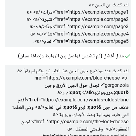
لقد كتبتُ عن الجبن
<a
href="https://example.com/page1">
مرات
</a>
<a
href="https://example.com/page2">
كثيرة
</a>
<a
href="https://example.com/page3">
جدًا
</a>
<a
href="https://example.com/page4">
هذا
</a>
<a
href="https://example.com/page5">
العام
</a>
.
مثال أفضل (تم تضمين فواصل بين الروابط وإضافة سياق):
لقد كتبتُ عدة مواضيع حول الجبن هذا العام: مَن منكم لم يقرأ
<a
href="https://example.com/blue-cheese-vs-
gorgonzola">
الجدل حول الجبن الأزرق وجبن
&quot;جورجونزولا&quot;
</a>
، و
<a
href="https://example.com/worlds-oldest-brie">
أقدم
قطعة من جبن &quot;البري&quot; في العالم
</a>
وهي القطعة
التي فازت بميدالية بحث الأجبان، ورواية
<a
href="https://example.com/the-lost-cheese">
الجبن
المفقود
</a>
، وقصتي المفضّلة:
<a