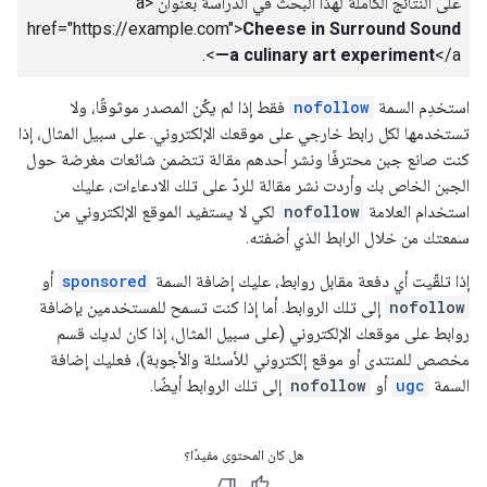
على النتائج الكاملة لهذا البحث في الدراسة بعنوان
<a
href="https://example.com">
Cheese in Surround Sound
.
—a culinary art experiment
</a>
استخدِم السمة
nofollow
فقط إذا لم يكُن المصدر موثوقًا، ولا
تستخدمها لكل رابط خارجي على موقعك الإلكتروني. على سبيل المثال، إذا
كنت صانع جبن محترفًا ونشر أحدهم مقالة تتضمن شائعات مغرضة حول
الجبن الخاص بك وأردت نشر مقالة للردّ على تلك الادعاءات، عليك
استخدام العلامة
nofollow
لكي لا يستفيد الموقع الإلكتروني من
سمعتك من خلال الرابط الذي أضفته.
إذا تلقّيت أي دفعة مقابل روابط، عليك إضافة السمة
sponsored
أو
nofollow
إلى تلك الروابط. أما إذا كنت تسمح للمستخدمين بإضافة
روابط على موقعك الإلكتروني (على سبيل المثال، إذا كان لديك قسم
مخصص للمنتدى أو موقع إلكتروني للأسئلة والأجوبة)، فعليك إضافة
السمة
ugc
أو
nofollow
إلى تلك الروابط أيضًا.
هل كان المحتوى مفيدًا؟