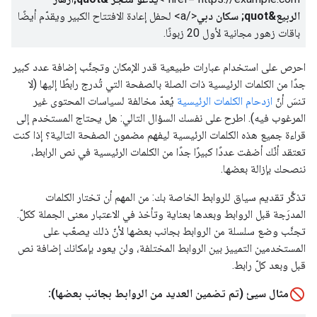
الربيع&quot; سكان دبي
</a>
لحفل إعادة الافتتاح الكبير ويقدّم أيضًا
باقات زهور مجانية لأول 20 زبونًا.
احرص على استخدام عبارات طبيعية قدر الإمكان وتجنَّب إضافة عدد كبير
جدًا من الكلمات الرئيسية ذات الصلة بالصفحة التي تُدرج رابطًا إليها (لا
تنسَ أنّ
ازدحام الكلمات الرئيسية
يُعدّ مخالفة لسياسات المحتوى غير
المرغوب فيه). اطرح على نفسك السؤال التالي: هل يحتاج المستخدم إلى
قراءة جميع هذه الكلمات الرئيسية ليفهم مضمون الصفحة التالية؟ إذا كنت
تعتقد أنّك أضفت عددًا كبيرًا جدًا من الكلمات الرئيسية في نص الرابط،
ننصحك بإزالة بعضها.
تذكَّر تقديم سياق للروابط الخاصة بك: من المهم أن تختار الكلمات
المدرَجة قبل الروابط وبعدها بعناية وتأخذ في الاعتبار معنى الجملة ككلّ.
تجنَّب وضع سلسلة من الروابط بجانب بعضها لأنّ ذلك يصعّب على
المستخدمين التمييز بين الروابط المختلفة، ولن يعود بإمكانك إضافة نص
قبل وبعد كلّ رابط.
مثال سيئ (تم تضمين العديد من الروابط بجانب بعضها):