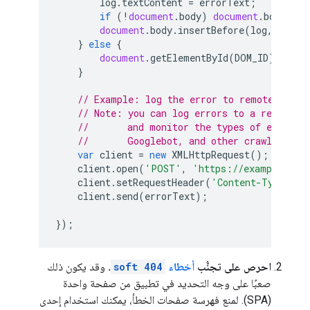
log
.
textContent
=
errorText
;
if
(
!
document
.
body
)
document
.
body
=
d
document
.
body
.
insertBefore
(
log
,
docum
}
else
{
document
.
getElementById
(
DOM_ID
).
textC
}
// Example: log the error to remote servi
// Note: you can log errors to a remote s
//       and monitor the types of errors 
//       Googlebot, and other crawlers.
var
client
=
new
XMLHttpRequest
();
client
.
open
(
'POST'
,
'https://example.com
client
.
setRequestHeader
(
'Content-Type'
,
'
client
.
send
(
errorText
);
});
احرص على تجنُّب
أخطاء
soft 404
.
وقد يكون ذلك
صعبًا على وجه التحديد في تطبيق من صفحة واحدة
(SPA). لمنع فهرسة صفحات الخطأ، يمكنك استخدام إحدى