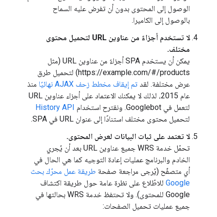
الوصول إلى المحتوى بدون أن تفرض عليه السماح
بالوصول إلى الكاميرا.
لا تستخدم أجزاءً من عناوين URL لتحميل محتوى
مختلف.
يمكن أن يستخدم SPA أجزاءً من عناوين URL (مثل
https://example.com/#/products) لتحميل طرق
عرض مختلفة. لقد
تم إيقاف مخطط زحف AJAX نهائيًا
منذ
عام 2015، لذلك لا يمكنك الاعتماد على أجزاء عناوين URL
لتعمل في Googlebot. ونقترح استخدام
History API
لتحميل محتوى مختلف استنادًا إلى عنوان URL في SPA.
لا تعتمد على ثبات البيانات لعرض المحتوى.
تحمّل خدمة WRS جميع عناوين URL بعد أن يُجري
الخادم والبرنامج عمليات إعادة التوجيه كما هي الحال في
أي متصفّح (يُرجى مراجعة صفحة
طريقة عمل محرّك بحث
Google
للاطّلاع على نظرة عامة حول طريقة اكتشاف
Google للمحتوى). ولا تحتفظ خدمة WRS بحالتها في
جميع عمليات تحميل الصفحات: