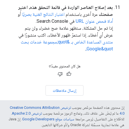
بعد إصلاح العناصر الواردة في قائمة التحقق هذه، اختبِر
صفحتك
مرة أخرى باستخدام
اختبار النتائج الغنية بصريًا
أو
أداة فحص عنوان URL
في Search Console.
إذا تم حل المشكلة، ستظهر علامة صح خضراء ولن يتم
عرض أي أخطاء. إذا استمرّ ظهور الأخطاء، اكتب منشورًا في
منتدى المساعدة الخاص بـ &quot;مجموعة خدمات بحث
.
Google&quot;
هل كان المحتوى مفيدًا؟
إرسال ملاحظات
إنّ محتوى هذه الصفحة مرخّص بموجب
ترخيص Creative Commons Attribution
4.0‏
ما لم يُنصّ على خلاف ذلك، ونماذج الرموز مرخّصة بموجب
ترخيص Apache 2.0‏
.
للاطّلاع على التفاصيل، يُرجى مراجعة
سياسات موقع Google Developers‏
. إنّ Java
هي علامة تجارية مسجَّلة لشركة Oracle و/أو شركائها التابعين.