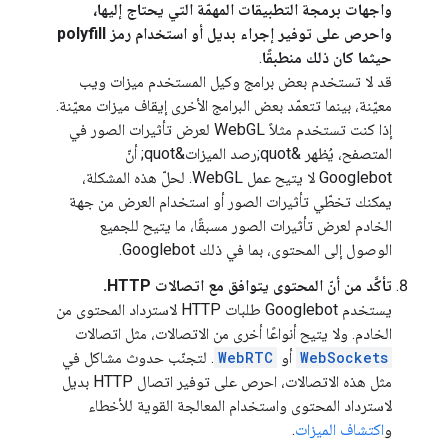
واجهات برمجة التطبيقات المهمّة التي يحتاج إليها،
واحرص على توفير إجراء بديل أو استخدام رمز polyfill
حيثما كان ذلك منطبقًا
.
قد لا تستخدم بعض برامج وكيل المستخدم ميزات ويب
معيّنة، بينما تتعمّد بعض البرامج الأخرى إيقاف ميزات معيّنة.
إذا كنت تستخدم مثلاً WebGL لعرض تأثيرات الصور في
المتصفح، يُظهر &quot;رصد الميزات&quot; أنّ
Googlebot لا يتيح عمل WebGL. لحلّ هذه المشكلة،
يمكنك تخطّي تأثيرات الصور أو استخدام العرض من جهة
الخادم لعرض تأثيرات الصور مسبقًا، ما يتيح للجميع
الوصول إلى المحتوى، بما في ذلك Googlebot.
تأكَّد من أنّ المحتوى يتوافق مع اتصالات HTTP.
يستخدم Googlebot طلبات HTTP لاسترداد المحتوى من
الخادم. ولا يتيح أنواعًا أخرى من الاتصالات، مثل اتصالات
WebSockets
أو
WebRTC
. لتجنّب حدوث مشاكل في
مثل هذه الاتصالات، احرص على توفير اتصال HTTP بديل
لاسترداد المحتوى واستخدام المعالجة القوية للأخطاء
و
اكتشاف الميزات
.