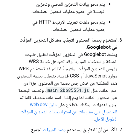
يتم محو بيانات التخزين المحلي وتخزين
الجلسة في جميع عمليات تحميل الصفحات.
يتم محو ملفات تعريف الارتباط HTTP في
جميع عمليات تحميل الصفحات.
استخدِم بصمة المحتوى لتجنُّب مشاكل التخزين المؤقّت
في Googlebot.
ينشط Googlebot في التخزين المؤقّت لتقليل طلبات
الشبكة واستخدام الموارد. وقد تتجاهل خدمة WRS
رؤوس التخزين المؤقّت. ونتيجةً لذلك، قد تستخدم WRS
موارد JavaScript أو CSS قديمة. تتجنّب بصمة المحتوى
هذه المشكلة من خلال جعل بصمة من المحتوى جزءًا من
اسم الملف، مثل
main.2bb85551.js
. وتعتمد البصمة
على محتوى الملف، لذا يتم إنشاء اسم ملف مختلف كلما تم
إجراء تعديلات. يمكنك الاطّلاع على
دليل web.dev
للحصول على معلومات عن استراتيجيات التخزين المؤقّت
الطويل الأجل
.
تأكَّد من أنّ التطبيق يستخدم
رصد الميزات
لجميع