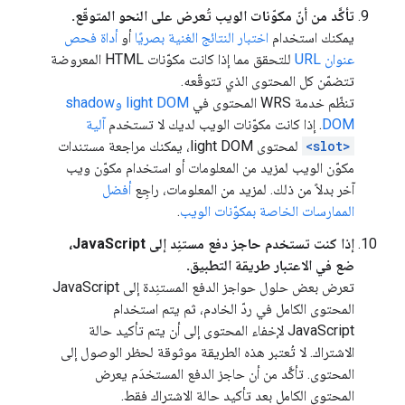
تأكَّد من أنّ مكوّنات الويب تُعرض على النحو المتوقّع.
يمكنك استخدام
اختبار النتائج الغنية بصريًا
أو
أداة فحص
عنوان URL
للتحقق مما إذا كانت مكوّنات HTML المعروضة
تتضمّن كل المحتوى الذي تتوقّعه.
تنظّم خدمة WRS المحتوى في
light DOM وshadow
DOM
. إذا كانت مكوّنات الويب لديك لا تستخدم
آلية
<slot>
لمحتوى light DOM، يمكنك مراجعة مستندات
مكوّن الويب لمزيد من المعلومات أو استخدام مكوّن ويب
آخر بدلاً من ذلك. لمزيد من المعلومات، راجِع
أفضل
الممارسات الخاصة بمكوّنات الويب
.
إذا كنت تستخدم حاجز دفع مستنِد إلى JavaScript،
ضع في الاعتبار طريقة التطبيق.
تعرض بعض حلول حواجز الدفع المستنِدة إلى JavaScript
المحتوى الكامل في ردّ الخادم، ثم يتم استخدام
JavaScript لإخفاء المحتوى إلى أن يتم تأكيد حالة
الاشتراك. لا تُعتبر هذه الطريقة موثوقة لحظر الوصول إلى
المحتوى. تأكَّد من أن حاجز الدفع المستخدَم يعرض
المحتوى الكامل بعد تأكيد حالة الاشتراك فقط.