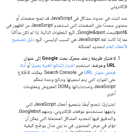
الإلكتروني.
عند الشك في حدوث مشاكل في JavaScript قد تمنع صفحتك أو
محتوى محددًا على الصفحات التي تستخدم JavaScript من الظهور في
&quot;بحث Google&quot;، اتّبِع الخطوات التالية: إذا لم تكن متأكدًا
مما إذا كانت لغة JavaScript هي السبب الرئيسي، اتّبِع
دليل تصحيح
الأخطاء العام
لتحديد المشكلة.
لاختبار طريقة زحف محرّك بحث Google إلى عنوان
URL وعرضه
، استخدِم
اختبار النتائج الغنية بصريًا
أو
أداة
فحص عنوان URL
في Search Console. يمكنك الاطّلاع
على الموارد التي يتم تحميلها ونتائج وحدة تحكّم
JavaScript واستثناءاتها وDOM المعروض ومعلومات
أخرى.
اختياريًا، ننصح أيضًا بتجميع أخطاء JavaScript التي
واجهها مستخدمو موقعك الإلكتروني، ومنهم Googlebot،
والتدقيق فيها لتحديد المشاكل المحتملة التي يمكن أن
تؤثر في عرض المحتوى. في ما يلي مثال يوضّح كيفية