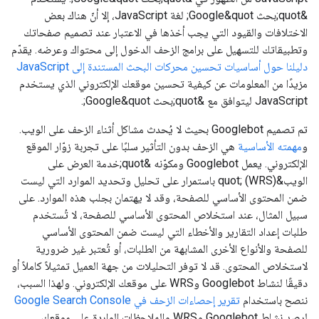
&quot;بحث Google&quot; لغة JavaScript، إلا أنّ هناك بعض
الاختلافات والقيود التي يجب أخذها في الاعتبار عند تصميم صفحاتك
وتطبيقاتك للتسهيل على برامج الزحف الدخول إلى محتواك وعرضه. يقدّم
دليلنا حول أساسيات تحسين محركات البحث المستندة إلى JavaScript
مزيدًا من المعلومات عن كيفية تحسين موقعك الإلكتروني الذي يستخدم
JavaScript ليتوافق مع &quot;بحث Google&quot;.
تم تصميم Googlebot بحيث لا يُحدث مشاكل أثناء الزحف على الويب.
و
مهمته الأساسية
هي الزحف بدون التأثير سلبًا على تجربة زوّار الموقع
الإلكتروني. يعمل Googlebot ومكوّنه &quot;خدمة العرض على
الويب&quot; (WRS) باستمرار على تحليل وتحديد الموارد التي ليست
ضمن المحتوى الأساسي للصفحة، وقد لا يهتمان بجلب هذه الموارد. على
سبيل المثال، عند استخلاص المحتوى الأساسي للصفحة، لا تُستخدم
طلبات إعداد التقارير والأخطاء التي ليست ضمن المحتوى الأساسي
للصفحة والأنواع الأخرى المشابهة من الطلبات، أو تُعتبر غير ضرورية
لاستخلاص المحتوى. قد لا توفر التحليلات من جهة العميل تمثيلاً كاملاً أو
دقيقًا لنشاط Googlebot وWRS على موقعك الإلكتروني. ولهذا السبب،
ننصح باستخدام
تقرير إحصاءات الزحف في Google Search Console
لرصد نشاط Googlebot وWRS والملاحظات الواردة على موقعك