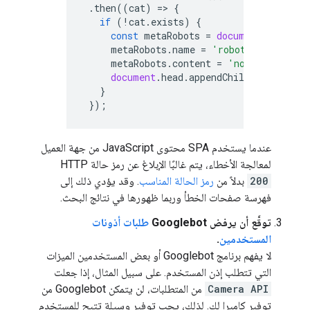
.
then
((
cat
)
=>
{
if
(
!
cat
.
exists
)
{
const
metaRobots
=
document
.
createE
metaRobots
.
name
=
'robots'
;
metaRobots
.
content
=
'noindex'
;
document
.
head
.
appendChild
(
metaRobot
}
});
عندما يستخدم SPA محتوى JavaScript من جهة العميل
لمعالجة الأخطاء، يتم غالبًا الإبلاغ عن رمز حالة HTTP
200
بدلاً من
رمز الحالة المناسب
. وقد يؤدي ذلك إلى
فهرسة صفحات الخطأ وربما ظهورها في نتائج البحث.
توقَّع أن يرفض Googlebot
طلبات أذونات
المستخدمين
.
لا يفهم برنامج Googlebot أو بعض المستخدمين الميزات
التي تتطلب إذن المستخدم. على سبيل المثال، إذا جعلت
Camera API
من المتطلبات، لن يتمكن Googlebot من
توفير كاميرا لك. لذلك، يجب توفير وسيلة تتيح للمستخدم