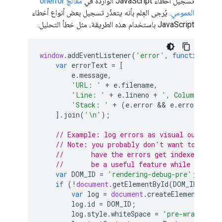
تسجيل أخطاء JavaScript الواردة في
معالج onerror
العمومي
. يُرجى العِلم بأنه يتعذّر تسجيل بعض أنواع أخطاء
JavaScript باستخدام هذه الطريقة، مثل خطأ التحليل.
window
.
addEventListener
(
'error'
,
function
(
e
)
var
errorText
=
[
e
.
message
,
'URL: '
+
e
.
filename
,
'Line: '
+
e
.
lineno
+
', Column: '
+
'Stack: '
+
(
e
.
error
 && 
e
.
error
.
stack
].
join
(
'\n'
);
// Example: log errors as visual output i
// Note: you probably don't want to show 
//       have the errors get indexed by G
//       be a useful feature while activel
var
DOM_ID
=
'rendering-debug-pre'
;
if
(
!
document
.
getElementById
(
DOM_ID
))
{
var
log
=
document
.
createElement
(
'pre
log
.
id
=
DOM_ID
;
log
.
style
.
whiteSpace
=
'pre-wrap'
;