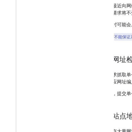
如果您最近向网
排查抓取错误
您无法请求将不
Google 抓取工具
robots
.
txt
抓取用时可能会
规范化
移动网站和优先将移动版网站编入索
请求抓取并不能保证
引
AMP
Java
Script
使用网址
网页和内容元数据
移除
如需请求抓取单
网站迁移和变更
求将相应网址编
排名和搜索结果呈现
请注意，提交单
监控和调试
提交站点
针对特定网站的指南
如果您有大量网