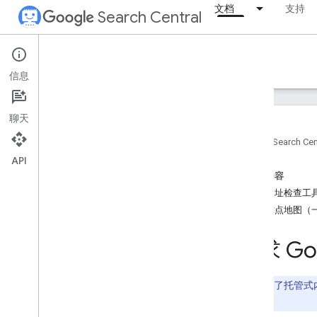
文档
支持
Search Central
Documentation
信息
简介
聊天
搜索要素
首页
Search Cen
API
SEO 基础知识
本页内容
使用网址检查工
抓取和编入索引
提交站点地图（
概览
Google 可编入索引的文件类型
请求 G
网址结构
链接
站点地图
您是否使用了托管式内
抓取工具管理
持文章。
请求 Google 重新抓取您的网址