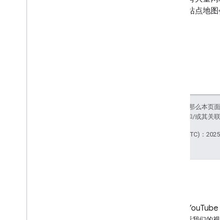
迁移
，站点地图
点地图。
如未另行说明，那么本页
Java 是 Oracle 和/
最后更新时间 (UTC)：2025-
LinkedIn
YouTube
在 LinkedIn 上加入我们
观看我们的视