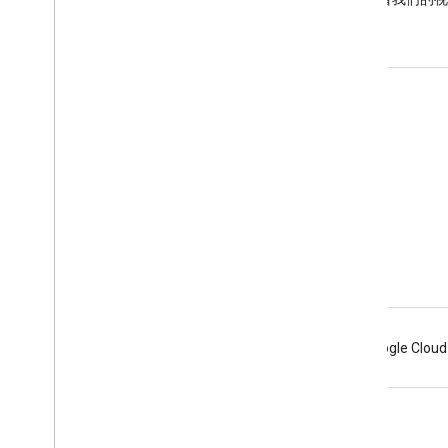
获取支持
转到帮助论坛
向“咨询交流时间”活动提交问题
举报垃圾内容、钓鱼式攻击内容或恶意软件
更多的支持资源
Android
Chrome
Firebase
Google Cloud
条款
隐私权政策
Manage cookies