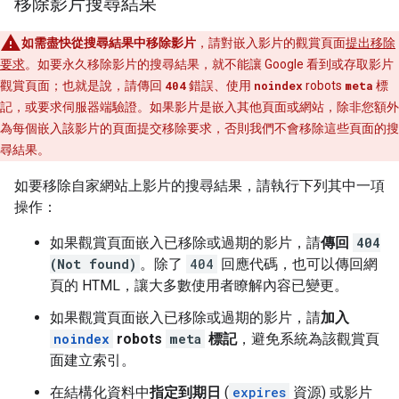
移除影片搜尋結果
如需盡快從搜尋結果中移除影片
，請對嵌入影片的觀賞頁面
提出移除
要求
。如要永久移除影片的搜尋結果，就不能讓 Google 看到或存取影片
觀賞頁面；也就是說，請傳回
404
錯誤、使用
noindex
robots
meta
標
記，或要求伺服器端驗證。如果影片是嵌入其他頁面或網站，除非您額外
為每個嵌入該影片的頁面提交移除要求，否則我們不會移除這些頁面的搜
尋結果。
如要移除自家網站上影片的搜尋結果，請執行下列其中一項
操作：
如果觀賞頁面嵌入已移除或過期的影片，請
傳回
404
(Not found)
。除了
404
回應代碼，也可以傳回網
頁的 HTML，讓大多數使用者瞭解內容已變更。
如果觀賞頁面嵌入已移除或過期的影片，請
加入
noindex
robots
meta
標記
，避免系統為該觀賞頁
面建立索引。
在結構化資料中
指定到期日
(
expires
資源) 或影片