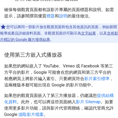
確保每個觀賞頁面都有該影片專屬的頁面標題和說明。如需
提示，請參閱撰寫優質
標題
和
說明
的最佳做法。
您可以將同一部影片放在觀賞頁面和包含其他資訊的頁面，例如新聞
報導或產品詳細資料頁面。非觀賞頁面仍可顯示為
文字結果
，以及
含有影
片標記的 Google 圖片搜尋結果
。
使用第三方嵌入式播放器
如果您的網站嵌入了 YouTube、Vimeo 或 Facebook 等第三
方平台的影片，Google 可能會在您的網頁和第三方平台的
相應網頁上將影片編入索引。只要網頁符合
影片索引標準
，
這兩種版本都可能出現在 Google 的影片功能中。
如果您的觀賞頁面嵌入了第三方播放器，仍建議您
提供結構
化資料
。此外，也可以將這些頁面納入
影片 Sitemap
。如要
使用更多影片功能，請與影片代管商聯絡，確認代管商允許
Google
擷取影片檔案
。