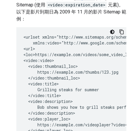
Sitemap (使用
<video:expiration_date>
元素)。
以下是影片到期日為 2009 年 11 月的影片 Sitemap 範
例：
<urlset xmlns="http://www.sitemaps.org/schemas
    xmlns:video="http://www.google.com/schemas
<url>

<loc>https://example.com/videos/some_video_lan
<video:video>

  <video:thumbnail_loc>

      https://example.com/thumbs/123.jpg

  </video:thumbnail_loc>

  <video:title>

      Grilling steaks for summer

  </video:title>

  <video:description>

      Bob shows you how to grill steaks perfec
  </video:description>

  <video:player_loc>

      https://example.com/videoplayer?video=12
  </video:player_loc>
