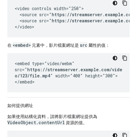
<video controls width="250">

  <source src="
https://streamserver.example.com/
  <source src="
https://streamserver.example.com/
</video>
<embed>
src
在
元素中，影片檔案網址是
屬性的值：
<embed type="video/webm"
src="
https://streamserver.example.com/vide
o/123/file.mp4
" width="400" height="300">
</embed>
如何提供網址
如果使用結構化資料，請將影片檔案網址提供為
VideoObject.contentUrl
資源的值。