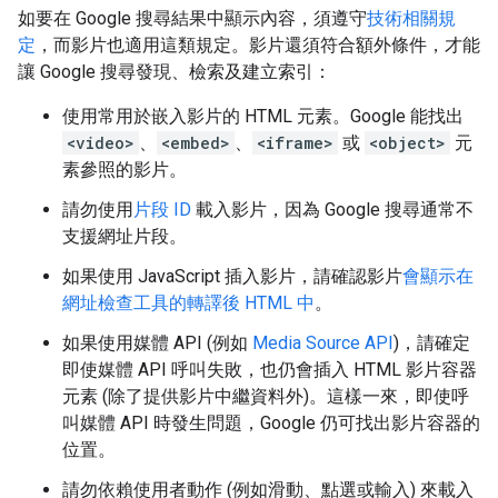
如要在 Google 搜尋結果中顯示內容，須遵守
技術相關規
定
，而影片也適用這類規定。影片還須符合額外條件，才能
讓 Google 搜尋發現、檢索及建立索引：
使用常用於嵌入影片的 HTML 元素。Google 能找出
<video>
、
<embed>
、
<iframe>
或
<object>
元
素參照的影片。
請勿使用
片段 ID
載入影片，因為 Google 搜尋通常不
支援網址片段。
如果使用 JavaScript 插入影片，請確認影片
會顯示在
網址檢查工具的轉譯後 HTML 中
。
如果使用媒體 API (例如
Media Source API
)，請確定
即使媒體 API 呼叫失敗，也仍會插入 HTML 影片容器
元素 (除了提供影片中繼資料外)。這樣一來，即使呼
叫媒體 API 時發生問題，Google 仍可找出影片容器的
位置。
請勿依賴使用者動作 (例如滑動、點選或輸入) 來載入