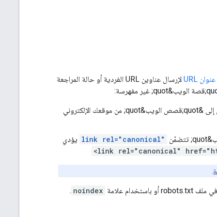
وان URL
لإرسال عناوين URL الفردية أو حالة المراجعة
لتسهيل عثور محرّك بحث Google على &quot;قصة الويب&quot;، يمكنك إنشاء رابط يؤدي إلى &quot;قصص الويب&quot; من موقعك الإلكتروني
link rel="canonical"
يؤدي
<link rel="canonical" href="h
.
لف robots.txt أو باستخدام علامة
noindex
.