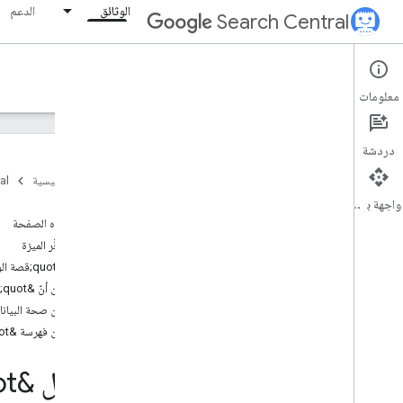
الوثائق
الدعم
Search Central
Documentation
معلومات
مقدمة
دردشة
أساسيات "بحث Google"
الصفحة الرئيسية
al
واجهة برمجة التطبيقات
أساسيات تحسين محركات البحث
على هذه الصفحة
مدى توفّر الميزة
الزحف والفهرسة
إنشاء &quot;قصة الويب&quot;
التأكد من أنّ &quot;قصة الويب&quot; هي صفحة AMP صالحة
الترتيب وشكل الظهور في البحث
التأكّد من صحة البيان
نظرة عامة
التأكّد من فهرسة &quot;قصة الويب&quot;
ميزات تستخدم الذكاء الاصطناعي
سطور التواريخ المقدَّرة
تفعيل &quot;قصص الويب&quot; على Google
الرموز المفضّلة
المقتطفات المميزة