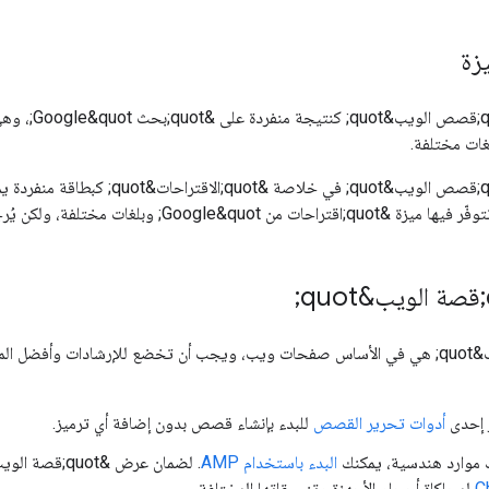
يزة
يمكن أن تظهر &quot;قصص الويب&uot
 ولكن يُرجَّح ظهورها بشكل أكبر في الولايات المتحدة والهند والبرازيل.
&quot;قصص الويب&quot; هي في الأساس صفحات ويب، ويجب أن تخضع للإرشادات وأ
 إحدى
أدوات تحرير القصص
للبدء بإنشاء قصص بدون إضافة أي ترميز.
ك موارد هندسية، يمكنك
البدء باستخدام AMP
. لضمان عرض &quot;قصة الويب&quot; بشكل صحيح، نقترح استخدام
لمحاكاة أحجام الأجهزة وتنسيقاتها المختلفة.