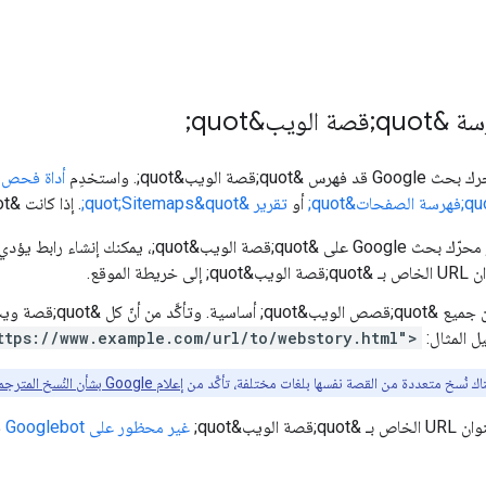
الويب&quot;
صة الويب&quot;. واستخدِم
أداة فحص عن
أو
تقرير &quot;Sitemaps&quot;
. إذا كانت &quot;قصة الويب&quot; غير مفهرسة:
يطة الموقع.
د من أنّ كل &quot;قصة ويب&quot; تتضمّن
يل المثال:
ttps://www.example.com/url/to/webstory.html">
ناك نُسخ متعددة من القصة نفسها بلغات مختلفة، تأكَّد من
إعلام Google بشأن النُسخ المترجمة
صة الويب&quot;
غير محظور على Googlebot
في م