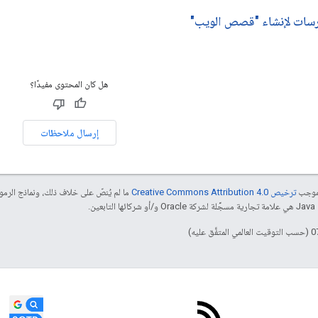
رسات لإنشاء "قصص الويب"
هل كان المحتوى مفيدًا؟
إرسال ملاحظات
بموجب
ترخيص Creative Commons Attribution 4.0‏
ما لم يُنصّ على خلاف ذلك، ونماذج الر
ائها التابعين.