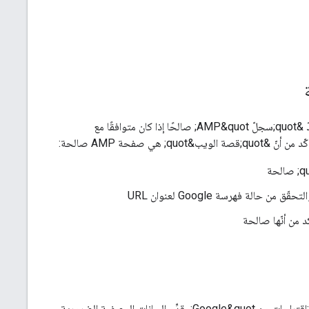
 صفحة AMP صالحة:
لكي تكون &quot;قصص الويب&quot; مؤهّلة للظهور في &quot;بحث Google&quot; أو &quot;اقتراحات من Google&quot;، قدِّم البيانات الوصفية الضرورية