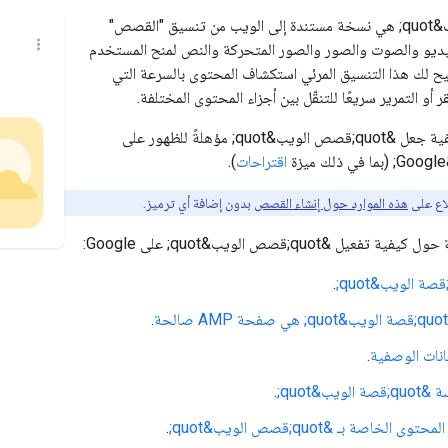
&quot;قصص الويب&quot; هي نسخة مستندة إلى الويب من تنسيق "القصص"
لفيديو والصوت والصور والصور المتحركة والنص لمنح المستخدم
يح لك هذا التنسيق المرئي استكشاف المحتوى بالسرعة التي
 أو التمرير سريعًا للتنقّل بين أجزاء المحتوى المختلفة.
يشرح هذا الدليل كيفية جعل &quot;قصص الويب&quot; مؤهلةً للظهور على
اقتراحات
).
لاع على
هذه الموارد حول إنشاء القصص
بدون إضافة أي ترميز.
يل &quot;قصص الويب&quot; على Google:
.
.
انات الوصفية
.
ويب&quot;
.
ى الخاصة بـ &quot;قصص الويب&quot;
.