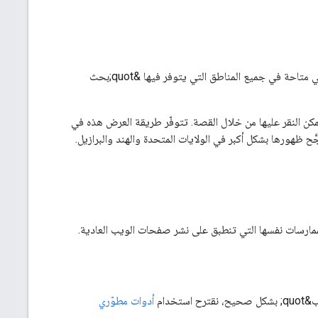
يمكن أن تظهر &quot;قصص الويب&quot; كنتيجة منفردة على &quot;بحث Google&quot;، وهي متاحة في جميع المناطق التي يتوفر فيها &quot;بحث
q; في خلاصة &quot;الاقتراحات&quot; كبطاقة منفردة يمكن النقر عليها من خلال القصة. تتوفّر طريقة العرض هذه في
فضل الممارسات نفسها التي تنطبق على نشر صفحات الويب العادية.
أدوات مطوّري