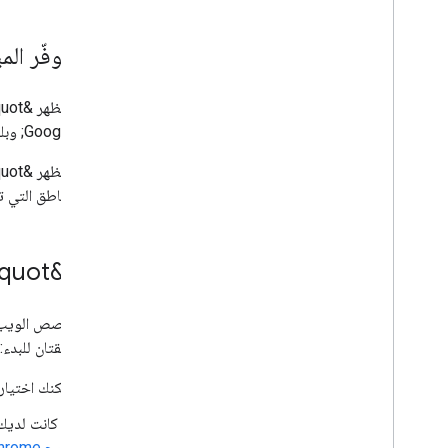
أفضل الممارسات لإنشاء "قصص الويب"
سياسة محتوى "قصص الويب"
مدى توفّر الم
برنامج "المستخدمون في مرحلة مبكرة"
رصد الأخطاء وتصحيحها
Google&quot; وبلغات مختلفة.
دلائل متعلّقة بموقع إلكتروني محدّد
جميع المناطق التي تتوفّر فيها ميزة &quot;اقتراحات من Google&quot; وبلغات مختلفة،
إنشاء &quot;قصة الويب&quot;
هناك طريقتان للبدء:
يمكنك اختيار
إذا كانت لدي
برامج Chrome