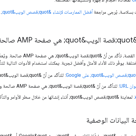
ت بسلاسة، يُرجى مراجعة
أفضل الممارسات لإنشاء &quot;قصص الويب&quot;
.
الحة
صفحة AMP صالحة. ويُعدّ &quot;سجلّ AMP&quot; صالحًا إذا كان متوافقًا مع
فة. يوفّر ذلك الأداء الأمثل وأفضل تجربة. يمكنك استخدام الأدوات التالية للتأكّد من أنّ &quot;قصة الويب&quot; هي
: للتأكّد من أنّ &quot;قصة الويب&quot; صالحة
 URL
: للتأكّد من أنّ &quot;قصة الويب&quot; هي صفحة AMP صالحة والتحقّق من حالة فهرسة Google لعنوان URL
: لمعاينة &quot;قصص الويب&quot; أثناء إنشائها من خلال سطر الأوامر والتأكد من أنّها صالحة
ة البيانات الوصفية