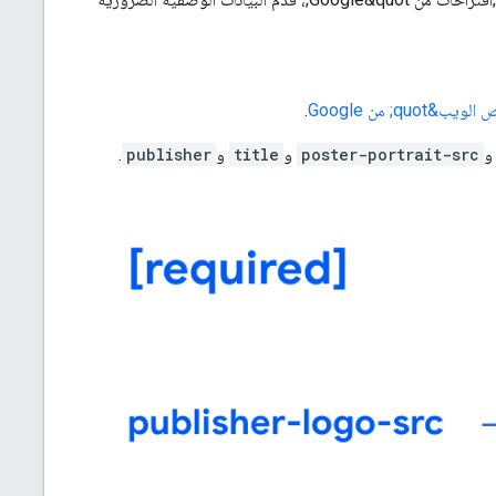
.
poster-portrait-src
و
title
و
publisher
.