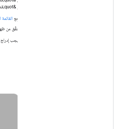
لكي تظهر &quot;قصة الويب&quot; بشكل صحيح في المعاينة.
راجِع
القائمة 
تحقَّق من ظهور معاينة &quot;ق
تذكّر أنّه يجب إدراج الحقول 