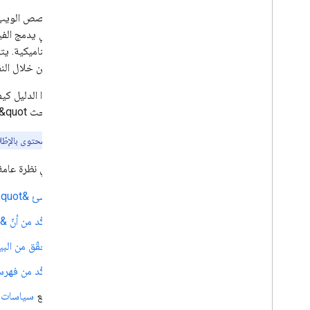
العينات المرنة
اقتراحات من Google
الرائج الذي يدمج ا
الصور
تجربة ديناميكية. يت
ميزات محلية
تناسبك من خلال النقر
تجربة الصفحة
المصادر المفضّلة
&quot;بحث Google&quot; (بما في ذلك ميزة
أنظمة ترتيب النتائج
التحديثات المتعلقة بترتيب النتائج
ننصح صنّاع المحتوى بالإطّ
أسماء المواقع الإلكترونية
روابط أقسام الموقع
في ما يلي نظرة عامة حول كيفية تفع
المقتطفات
أنشِئ &quot;قصة الويب&quot;
البيانات المنظمة
روابط العناوين
تأكّد من أنّ &quot;قصة الويب&quot; هي صفحة AMP صالحة
ميزات مترجمة
تحقّق من البي
ملفات فيديو
معرض العناصر المرئية
تأكّد من فهرسة &quot;قصة ال
قصص الويب
اتّبِع
سياسات المحتو
تفعيل "قصص الويب" على Google