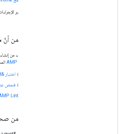
لضمان سير الإجراءا
التأكد من أنّ &quot;قصة الويب&quot; هي صفحة AMP ص
بعد الانتهاء من إنشاء القصة، تأكّد من أنّ &quot;قصة الويب&quot; هي 
مواصفات AMP
المختل
أداة اختبار &quot;قصص الويب&quot; على Google
أداة فحص عنوان
AMP Linter
التأكّد من صح