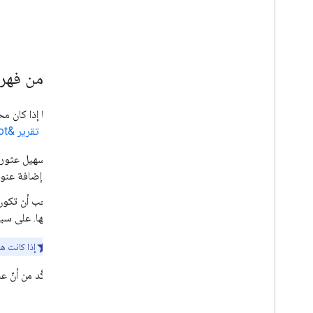
التأكّد من فهرسة &quot;قصة 
تحقَّق ممّا إذا كان محرك بحث Google قد فهرس &quot;ق
باستخدام
تقرير &quot;فهرسة الصفحات&quot;
أو إضافة عنوان URL الخاص بـ &quot;قصة الويب&quot; إلى خر
يجب أن تكون جميع &quot;قصص الويب&quot; أساسية. وتأكَّ
إليها. على سب
إذا كانت ه
تأكَّد من أنّ عنوان URL الخاص بـ &quot;ق