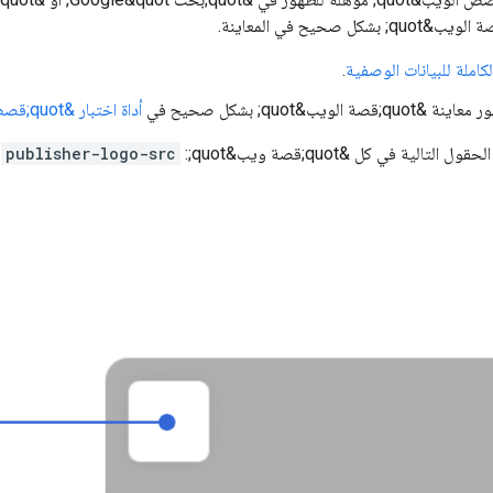
الكاملة للبيانات الوصفية
.
صة الويب&quot; بشكل صحيح في
أداة اختبار &quot;قصص الويب&quot; من Google
التالية في كل &quot;قصة ويب&quot;:
publisher-logo-src
و