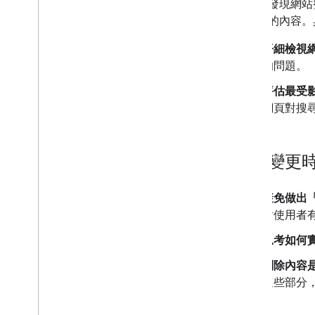
如果您發現網站
為優先的內容。
仔細檢視
的問題。
評估最受
網頁對搜
進行變更
避免做出
對使用者
思考如何
刪除內容
這些部分