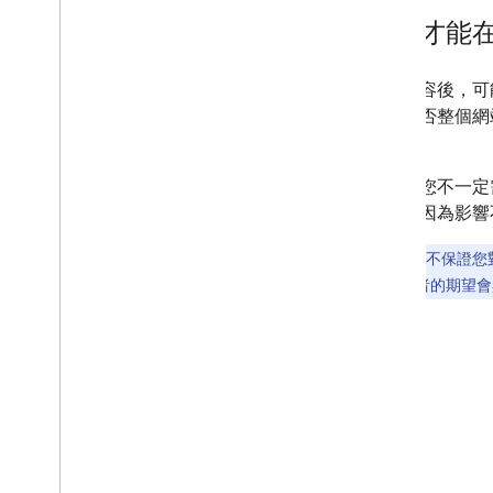
多久才能
改進內容後，可
認，是否整個網
更新。
不過，您不一定
公告，因為影響
請注意，這不保證您對
新，因為使用者的期望會