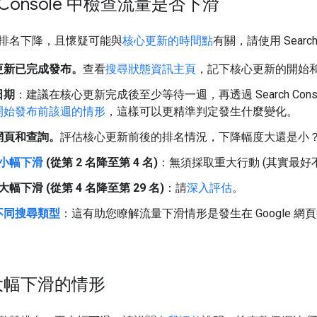
h Console 中檢查流量是否下滑
排名下降，且懷疑可能與
核心更新的時間點
有關，請使用 Searc
更新已完成發布。
查看
搜尋狀態資訊主頁
，記下核心更新的開始
日期
：建議在核心更新完成後至少等待一週，再透過 Search Co
開始發布前該週的情形
，這樣可以更精準判定發生什麼變化。
網頁和查詢。
評估核心更新前後的排名情況，下降幅度大還是小
小幅下滑
(從第 2 名降至第 4 名)
：無須採取重大行動 (其實最好
幅下滑 (從第 4 名降至第 29 名)
：請
深入評估
。
不同搜尋類型
：這有助您瞭解流量下滑情形是發生在 Google 網
大幅下滑的情形