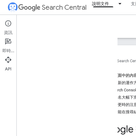
說明文件
支
Search Central
Documentation
資訊
簡介
即時通訊
搜尋基礎入門
首頁
Search Cen
API
SEO 基礎知識
這個頁面中的內
核心更新的運作
檢索及建立索引
在 Search Co
評估排名大幅下
排名與搜尋外觀
進行變更時的注
總覽
多久才能在搜尋
AI 功能
註記日期
Goog
網站小圖示
精選摘要