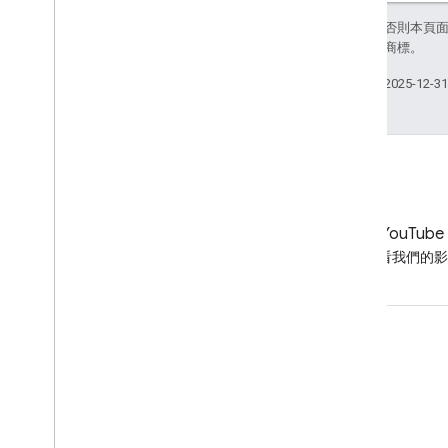
除非另有註明，否則本頁
關聯企業的註冊商標。
上次更新時間：2025-12-3
LinkedIn
YouTube
在 LinkedIn 追蹤我們
觀看我們的影
取得支援
前往說明論壇
提出諮詢時間的問題
檢舉垃圾內容、網路釣魚或惡意軟體