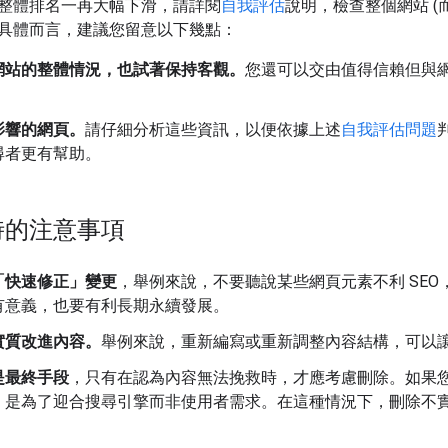
整體排名一再大幅下滑，請詳閱
自我評估
說明，檢查整個網站 (
具體而言，建議您留意以下幾點：
網站的整體情況，也試著保持客觀。
您還可以交由值得信賴但與
影響的網頁。
請仔細分析這些資訊，以便依據上述
自我評估問題
尋者更有幫助。
時的注意事項
「快速修正」變更
，舉例來說，不要聽說某些網頁元素不利 SE
有意義，也要有利長期永續發展。
實質改進內容。
舉例來說，重新編寫或重新調整內容結構，可以
是最終手段
，只有在認為內容無法挽救時，才應考慮刪除。如果
，是為了迎合搜尋引擎而非使用者需求。在這種情況下，刪除不