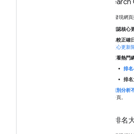
在 Searc
視覺元素庫
網路故事
早期採用者計畫
如果您發現網頁
確認核心
監控和偵錯
比較正確
網站專屬指南
核心更新
查看熱門
排名
排名大
個別分析
分頁。
評估排名