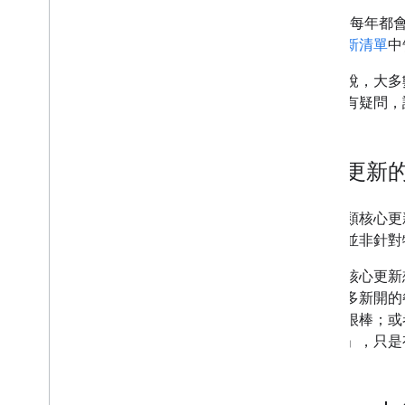
彈性試閱
Google 每年
Google 探索
排名更新清單
中
圖片
一般來說，大多
在地服務功能
量變化有疑問，
網頁體驗
偏好來源
排名系統
核心更新
排名更新
排名更新清單
核心更新
執行這類核心更
垃圾內容更新
泛，且並非針對
網站名稱
不妨將核心更新
網站連結
化，許多新開的
摘要
一直都很棒；或
結構化資料
「不好」，只是
標題連結
經過翻譯的功能
影片