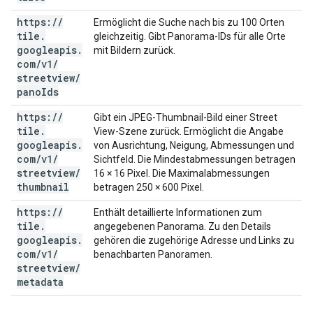
https:
/
/
Ermöglicht die Suche nach bis zu 100 Orten
tile
.
gleichzeitig. Gibt Panorama-IDs für alle Orte
googleapis
.
mit Bildern zurück.
com
/
v1
/
streetview
/
pano
Ids
https:
/
/
Gibt ein JPEG-Thumbnail-Bild einer Street
tile
.
View-Szene zurück. Ermöglicht die Angabe
googleapis
.
von Ausrichtung, Neigung, Abmessungen und
com
/
v1
/
Sichtfeld. Die Mindestabmessungen betragen
streetview
/
16 × 16 Pixel. Die Maximalabmessungen
thumbnail
betragen 250 × 600 Pixel.
https:
/
/
Enthält detaillierte Informationen zum
tile
.
angegebenen Panorama. Zu den Details
googleapis
.
gehören die zugehörige Adresse und Links zu
com
/
v1
/
benachbarten Panoramen.
streetview
/
metadata