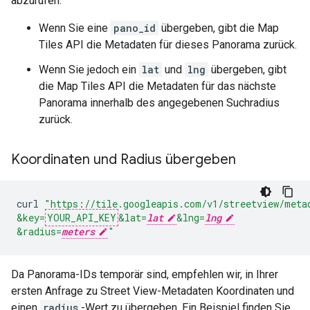
abzurufen:
Wenn Sie eine
pano_id
übergeben, gibt die Map
Tiles API die Metadaten für dieses Panorama zurück.
Wenn Sie jedoch ein
lat
und
lng
übergeben, gibt
die Map Tiles API die Metadaten für das nächste
Panorama innerhalb des angegebenen Suchradius
zurück.
Koordinaten und Radius übergeben
curl
"https://tile.googleapis.com/v1/streetview/meta
&key=
YOUR_API_KEY
&lat=
lat
&lng=
lng
&radius=
meters
"
Da Panorama-IDs temporär sind, empfehlen wir, in Ihrer
ersten Anfrage zu Street View-Metadaten Koordinaten und
einen
radius
-Wert zu übergeben. Ein Beispiel finden Sie