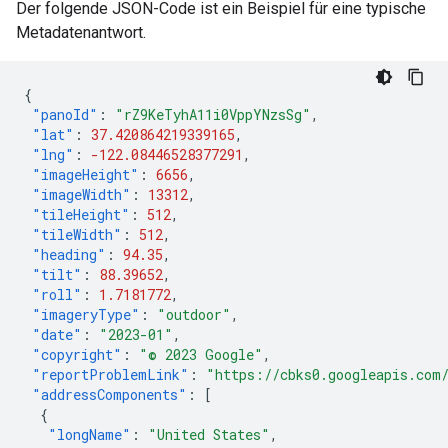
Der folgende JSON-Code ist ein Beispiel für eine typische
Metadatenantwort.
{
"panoId"
:
"rZ9KeTyhA11i0VppYNzsSg"
,
"lat"
:
37.420864219339165
,
"lng"
:
-122.08446528377291
,
"imageHeight"
:
6656
,
"imageWidth"
:
13312
,
"tileHeight"
:
512
,
"tileWidth"
:
512
,
"heading"
:
94.35
,
"tilt"
:
88.39652
,
"roll"
:
1.7181772
,
"imageryType"
:
"outdoor"
,
"date"
:
"2023-01"
,
"copyright"
:
"© 2023 Google"
,
"reportProblemLink"
:
"https://cbks0.googleapis.com
"addressComponents"
:
[
{
"longName"
:
"United States"
,