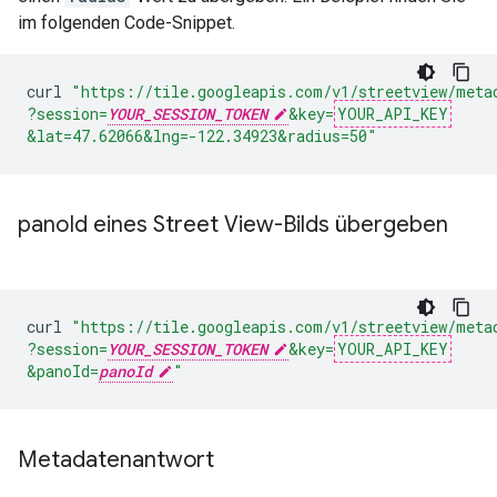
im folgenden Code-Snippet.
curl
"https://tile.googleapis.com/v1/streetview/meta
?session=
YOUR_SESSION_TOKEN
&key=
YOUR_API_KEY
&lat=47.62066
&lng=-122.34923
&radius=50"
pano
Id eines Street View-Bilds übergeben
curl
"https://tile.googleapis.com/v1/streetview/meta
?session=
YOUR_SESSION_TOKEN
&key=
YOUR_API_KEY
&panoId=
panoId
"
Metadatenantwort