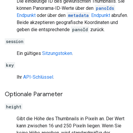
Die eindeutige ID des gewünschten Thumbnails. Sie
können Panorama-ID-Werte über den
panoIds
Endpunkt
oder über den
metadata
Endpunkt
abrufen.
Beide akzeptieren geografische Koordinaten und
geben die entsprechende
panoId
zurück.
session
Ein gültiges
Sitzungstoken
.
key
Ihr
API-Schlüssel
.
Optionale Parameter
height
Gibt die Höhe des Thumbnails in Pixeln an. Der Wert
kann zwischen 16 und 250 Pixeln liegen. Wenn Sie
keine Höhe angeben, wird standardmäßig der