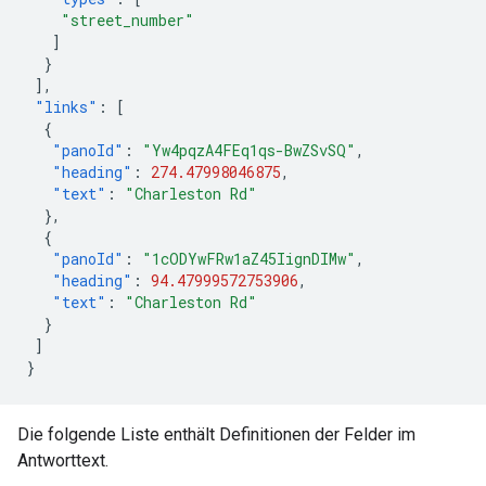
"street_number"
]
}
],
"links"
:
[
{
"panoId"
:
"Yw4pqzA4FEq1qs-BwZSvSQ"
,
"heading"
:
274.47998046875
,
"text"
:
"Charleston Rd"
},
{
"panoId"
:
"1cODYwFRw1aZ45IignDIMw"
,
"heading"
:
94.47999572753906
,
"text"
:
"Charleston Rd"
}
]
}
Die folgende Liste enthält Definitionen der Felder im
Antworttext.