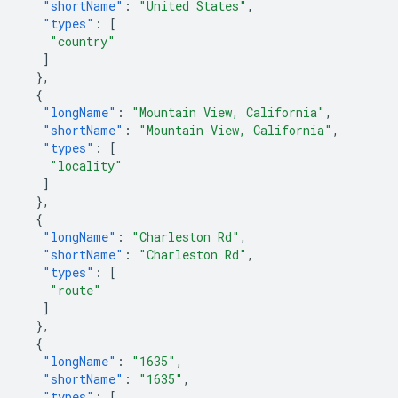
"shortName"
:
"United States"
,
"types"
:
[
"country"
]
},
{
"longName"
:
"Mountain View, California"
,
"shortName"
:
"Mountain View, California"
,
"types"
:
[
"locality"
]
},
{
"longName"
:
"Charleston Rd"
,
"shortName"
:
"Charleston Rd"
,
"types"
:
[
"route"
]
},
{
"longName"
:
"1635"
,
"shortName"
:
"1635"
,
"types"
:
[