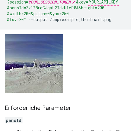
?session=
YOUR_SESSION_TOKEN
&key=
YOUR_API_KEY
&panoId=Zzl28rqGJgaL2IdkUleP8A
&height=200
&width=200
&pitch=0
&yaw=250
&fov=80"
--output
/tmp/example_thumbnail.png
Erforderliche Parameter
panoId