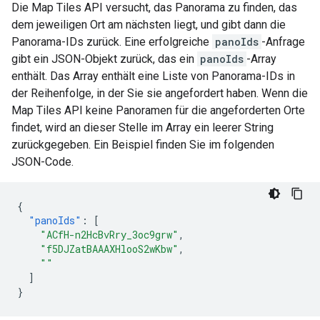
Die Map Tiles API versucht, das Panorama zu finden, das
dem jeweiligen Ort am nächsten liegt, und gibt dann die
Panorama-IDs zurück. Eine erfolgreiche
panoIds
-Anfrage
gibt ein JSON-Objekt zurück, das ein
panoIds
-Array
enthält. Das Array enthält eine Liste von Panorama-IDs in
der Reihenfolge, in der Sie sie angefordert haben. Wenn die
Map Tiles API keine Panoramen für die angeforderten Orte
findet, wird an dieser Stelle im Array ein leerer String
zurückgegeben. Ein Beispiel finden Sie im folgenden
JSON-Code.
{
"panoIds"
:
[
"ACfH-n2HcBvRry_3oc9grw"
,
"f5DJZatBAAAXHlooS2wKbw"
,
""
]
}