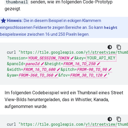
thumbnail
senden, wie im folgenden Code-Prototyp
gezeigt.
Hinweis:
Die in diesem Beispiel in eckigen Klammern
eingeschlossenen Feldwerte zeigen Bereiche an. So kann
height
beispielsweise zwischen 16 und 250 Pixeln liegen.
curl
"https://tile.googleapis.com/v1/streetview/thum
?session=
YOUR_SESSION_TOKEN
&key=
YOUR_API_KEY
&panoId=
panoId
&height=
FROM_16_TO_250
&width=
FROM_16_TO_600
&pitch=
FROM-90_TO_90
&yaw=
FROM-360_TO_360
&fov=
FROM_30_TO_120
"
Im folgenden Codebeispiel wird ein Thumbnail eines Street
View-Bilds heruntergeladen, das in Whistler, Kanada,
aufgenommen wurde.
curl
"https://tile.googleapis.com/v1/streetview/thum