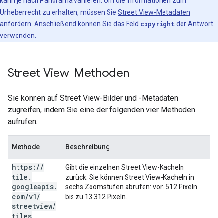
kann je nach Panorama variieren. Um die Informationen zum
Urheberrecht zu erhalten, müssen Sie
Street View-Metadaten
anfordern. Anschließend können Sie das Feld
copyright
der Antwort
verwenden.
Street View-Methoden
Sie können auf Street View-Bilder und -Metadaten
zugreifen, indem Sie eine der folgenden vier Methoden
aufrufen.
Methode
Beschreibung
https:
/
/
Gibt die einzelnen Street View-Kacheln
tile
.
zurück. Sie können Street View-Kacheln in
googleapis
.
sechs Zoomstufen abrufen: von 512 Pixeln
com
/
v1
/
bis zu 13.312 Pixeln.
streetview
/
tiles