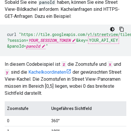
Sobald Sie eine
panoId
haben, können Sie eine Street
View-Bildkachel anfordern. Kachelanfragen sind HTTPS-
GET-Anfragen. Dazu ein Beispiel:
curl
"https://tile.googleapis.com/v1/streetview/tile
?session=
YOUR_SESSION_TOKEN
&key=
YOUR_API_KEY
&panoId=
panoId
"
In diesem Codebeispiel ist
z
die Zoomstufe und
x
und
y
sind die
Kachelkoordinaten
der gewünschten Street
View-Kachel. Die Zoomstufen in Street View-Panoramen
müssen im Bereich [0,5] liegen, wobei 0 das breiteste
Sichtfeld darstellt.
Zoomstufe
Ungefähres Sichtfeld
0
360°