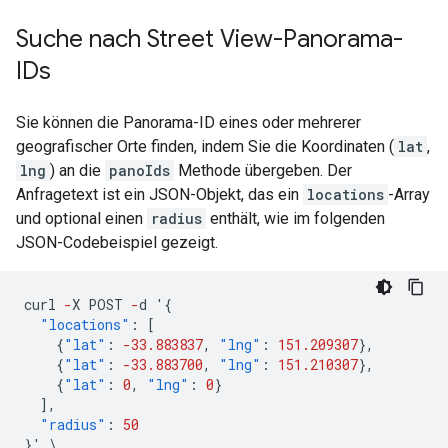
Suche nach Street View-Panorama-
IDs
Sie können die Panorama-ID eines oder mehrerer
geografischer Orte finden, indem Sie die Koordinaten (
lat
,
lng
) an die
panoIds
Methode übergeben. Der
Anfragetext ist ein JSON-Objekt, das ein
locations
-Array
und optional einen
radius
enthält, wie im folgenden
JSON-Codebeispiel gezeigt.
curl
-
X
POST
-
d
'
{
"locations"
:
[
{
"lat"
:
-33.883837
,
"lng"
:
151.209307
},
{
"lat"
:
-33.883700
,
"lng"
:
151.210307
},
{
"lat"
:
0
,
"lng"
:
0
}
],
"radius"
:
50
}
'
\