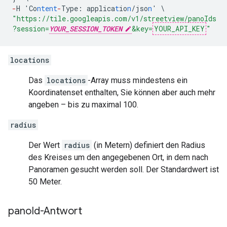
-
H
'Co
ntent
-
Type
:
applica
t
io
n
/jso
n
'
\
"https://tile.googleapis.com/v1/streetview/panoIds
?session=
YOUR_SESSION_TOKEN
&key=
YOUR_API_KEY
"
locations
Das
locations
-Array muss mindestens ein
Koordinatenset enthalten, Sie können aber auch mehr
angeben – bis zu maximal 100.
radius
Der Wert
radius
(in Metern) definiert den Radius
des Kreises um den angegebenen Ort, in dem nach
Panoramen gesucht werden soll. Der Standardwert ist
50 Meter.
pano
Id-Antwort