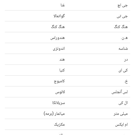
جی اچ
غنا
جی تی
گواتمالا
هنگ کنگ
هنگ کنگ
ه.ن.
هندوراس
شناسه
اندونزی
در
هند
کی ای
کنیا
خ.
کامبوج
لس آنجلس
لائوس
ال کی
سریلانکا
میلی متر
میانمار (برمه)
ام ایکس
مکزیک