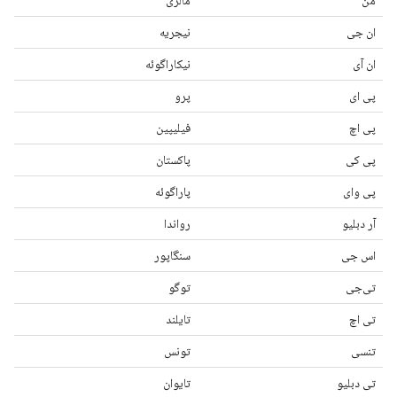
من
مالزی
ان جی
نیجریه
ان آی
نیکاراگوئه
پی ای
پرو
پی اچ
فیلیپین
پی کی
پاکستان
پی وای
پاراگوئه
آر دبلیو
رواندا
اس جی
سنگاپور
تی‌جی
توگو
تی اچ
تایلند
تنسی
تونس
تی دبلیو
تایوان