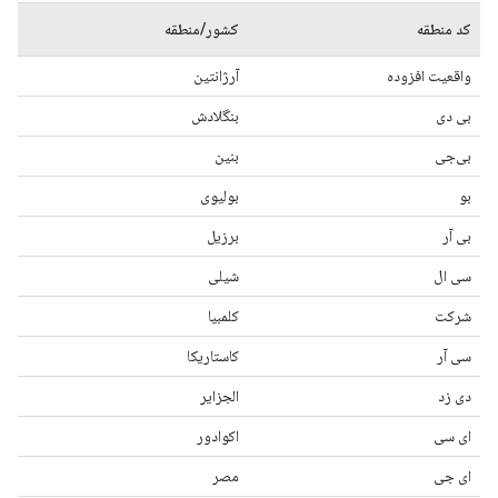
کد منطقه
کشور/منطقه
واقعیت افزوده
آرژانتین
بی دی
بنگلادش
بی‌جی
بنین
بو
بولیوی
بی آر
برزیل
سی ال
شیلی
شرکت
کلمبیا
سی آر
کاستاریکا
دی زد
الجزایر
ای سی
اکوادور
ای جی
مصر