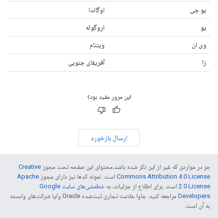
یو جی
اوگاندا
یو
اروگوئه
وی ان
ویتنام
زا
آفریقای جنوبی
این مرور مفید بود؟
ارسال بازخورد
جز در مواردی که غیر از این ذکر شده باشد،‌محتوای این صفحه تحت مجوز
Creative
Commons Attribution 4.0 License
است. نمونه کدها نیز دارای مجوز
Apache
2.0 License
است. برای اطلاع از جزئیات، به
خطمشی‌های سایت Google
Developers‏
مراجعه کنید. جاوا علامت تجاری ثبت‌شده Oracle و/یا شرکت‌های وابسته
به آن است.