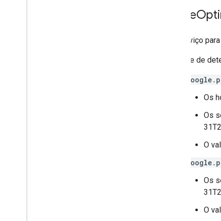
Route
Opti
Um serviço para 
Validade de det
google.p
Os h
Os s
31T2
O va
google.p
Os s
31T2
O va