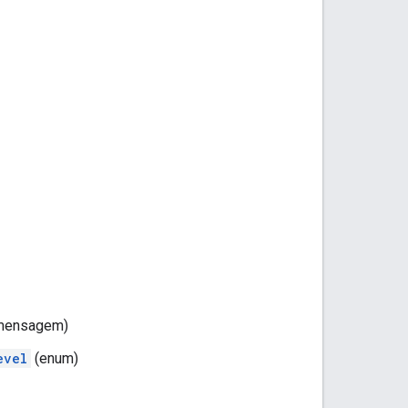
mensagem)
evel
(enum)