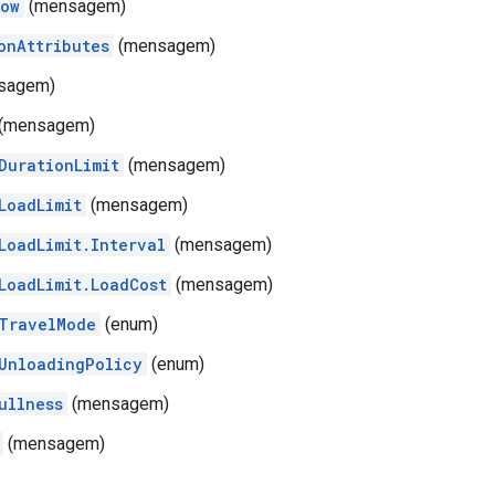
dow
(mensagem)
onAttributes
(mensagem)
sagem)
(mensagem)
DurationLimit
(mensagem)
LoadLimit
(mensagem)
LoadLimit.Interval
(mensagem)
LoadLimit.LoadCost
(mensagem)
TravelMode
(enum)
UnloadingPolicy
(enum)
ullness
(mensagem)
(mensagem)