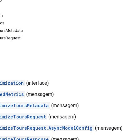
on
ics
oursMetadata
ursRequest
imization
(interface)
edMetrics
(mensagem)
imizeToursMetadata
(mensagem)
imizeToursRequest
(mensagem)
imizeToursRequest.AsyncModelConfig
(mensagem)
imizeToursResponse
(mensagem)