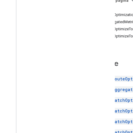
Nesta página
Índice
RouteOptimizati
AggregatedMetr
BatchOptimizeT
BatchOptimizeTo
Índice
RouteOpt
Aggregat
BatchOpt
BatchOpt
BatchOpt
BatchOpt