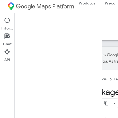
Produtos
Preço
Maps Platform
Route Optimization API
Informações
Guias
Exemplos
Referência
Recursos
Chat
API
preferência. As t
Referência da API Route Optimization
Referência da REST
Página inicial
Pr
Referência da RPC
Visão geral
Package
google
.
longrunning
google
.
maps
.
routeoptimization
.
v1
google
.
rpc
google
.
type