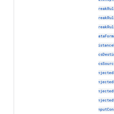
BreakRul
BreakRul
BreakRul
DataForm
Distance
GcsDesti
GcsSourc
Injected
Injected
Injected
Injected
InputCon