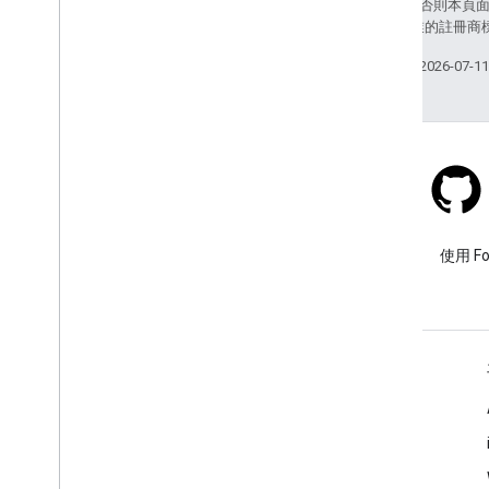
除非另有註明，否則本頁
和/或其關聯企業的註冊商
上次更新時間：2026-07-1
Stack Overflow
使用 google-maps 標記提出問
使用 F
題。
瞭解詳情
常見問題
API 挑選器
地點 ID 搜尋器