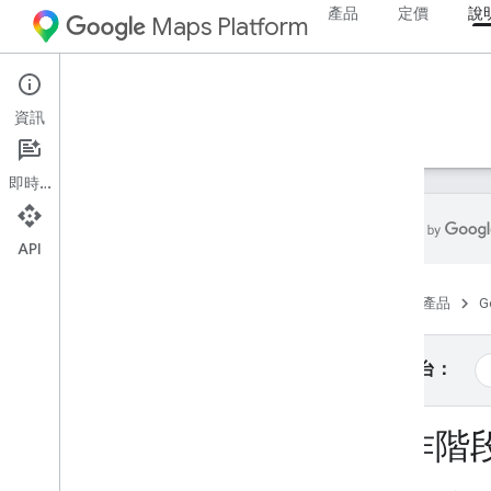
產品
定價
說
Maps Platform
Web Services
Places API
資訊
指南
參考資料
資源
舊版
即時通訊
API
Places API
首頁
產品
G
總覽
地點 ID
地點圖示
選取平台：
設定
工作階
設定 Places API