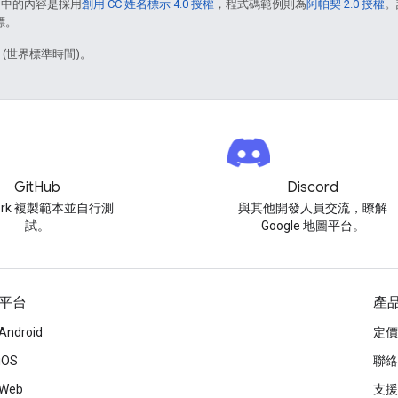
面中的內容是採用
創用 CC 姓名標示 4.0 授權
，程式碼範例則為
阿帕契 2.0 授權
。
標。
1 (世界標準時間)。
GitHub
Discord
ork 複製範本並自行測
與其他開發人員交流，瞭解
試。
Google 地圖平台。
平台
產
Android
定價
iOS
聯絡
Web
支援