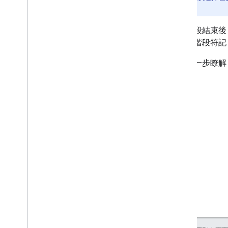
求
的費用。
工作階段結束後
用工作階段符記
如要進一步瞭解 A