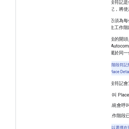
Places API (新推出)
工作階段符記是
使用 Places API (新版)
階段符記，將使
使用地點資料 (新推出)
使用者必須為每
使用工作階段符記
方式產生工作階段
關於工作階段符記
使用工作階段符記
工作階段的開頭是呼
Autocomplete (新推出) 和工作階段
入多筆 Autoco
定價
必須隸屬於同一個 
沿路線搜尋
AI 輔助的摘要
注意：
工作階段符記無法
Google 地圖連結
一工作階段的 Place Det
檢舉不當內容
用戶端程式庫
工作階段符記會
呼叫 Place
系統會呼
工作階段
注意：
您可以選擇在要