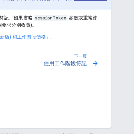
的符記。如果省略
sessionToken
參數或重複使
個要求分別收費)。
te (新版) 和工作階段價格
」。
下一頁
arrow_forward
使用工作階段符記