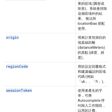
果的區域 (圓形或
矩形)。系統會排除
這個區域外的結
果。 無法與
locationBias 搭配
使用。
origin
用來計算預測目的
地直線距離
(distanceMeters)
的原點 (緯度、經
度)。
regionCode
用於設定回覆格式
和建議偏誤的區域
代碼 (例如
「uk」、「fr」)。
sessionToken
使用者產生的字
串，可將
Autocomplete 呼
叫歸入工作階段，
以用於計費。