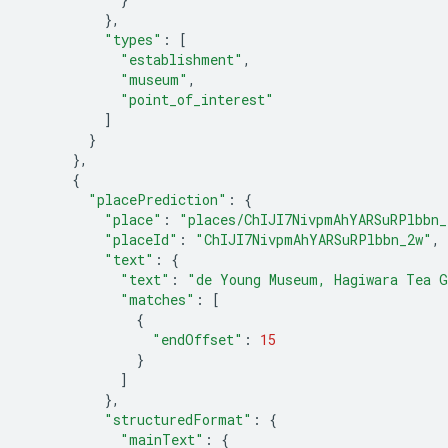
},
"types"
:
[
"establishment"
,
"museum"
,
"point_of_interest"
]
}
},
{
"placePrediction"
:
{
"place"
:
"places/ChIJI7NivpmAhYARSuRPlbbn_
"placeId"
:
"ChIJI7NivpmAhYARSuRPlbbn_2w"
,
"text"
:
{
"text"
:
"de Young Museum, Hagiwara Tea G
"matches"
:
[
{
"endOffset"
:
15
}
]
},
"structuredFormat"
:
{
"mainText"
:
{