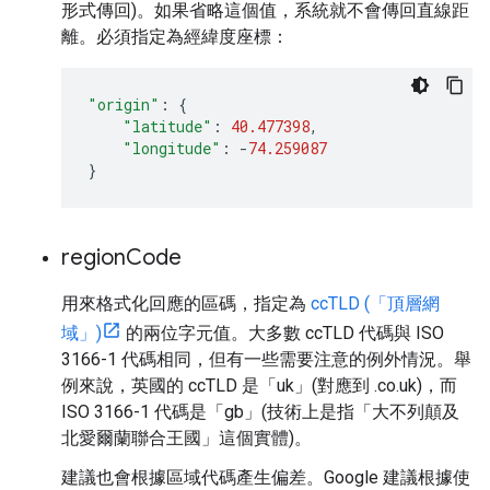
形式傳回)。如果省略這個值，系統就不會傳回直線距
離。必須指定為經緯度座標：
"origin"
:
{
"latitude"
:
40.477398
,
"longitude"
:
-
74.259087
}
region
Code
用來格式化回應的區碼，指定為
ccTLD (「頂層網
域」)
的兩位字元值。大多數 ccTLD 代碼與 ISO
3166-1 代碼相同，但有一些需要注意的例外情況。舉
例來說，英國的 ccTLD 是「uk」(對應到 .co.uk)，而
ISO 3166-1 代碼是「gb」(技術上是指「大不列顛及
北愛爾蘭聯合王國」這個實體)。
建議也會根據區域代碼產生偏差。Google 建議根據使