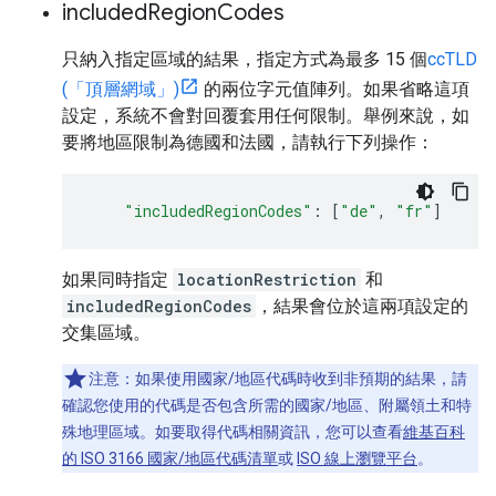
included
Region
Codes
只納入指定區域的結果，指定方式為最多 15 個
ccTLD
(「頂層網域」)
的兩位字元值陣列。如果省略這項
設定，系統不會對回覆套用任何限制。舉例來說，如
要將地區限制為德國和法國，請執行下列操作：
"includedRegionCodes"
:
[
"de"
,
"fr"
]
如果同時指定
locationRestriction
和
includedRegionCodes
，結果會位於這兩項設定的
交集區域。
注意：如果使用國家/地區代碼時收到非預期的結果，請
確認您使用的代碼是否包含所需的國家/地區、附屬領土和特
殊地理區域。如要取得代碼相關資訊，您可以查看
維基百科
的 ISO 3166 國家/地區代碼清單
或
ISO 線上瀏覽平台
。