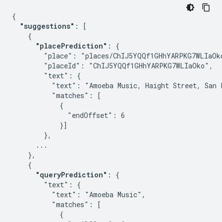
{

"suggestions"
: [

    {

"placePrediction"
: {

        "place": "places/ChIJ5YQQf1GHhYARPKG7WLIaOko
        "placeId": "ChIJ5YQQf1GHhYARPKG7WLIaOko",

        "text": {

          "text": "Amoeba Music, Haight Street, San F
          "matches": [

            {

              "endOffset": 6

            }]

        },

      ...

    },

    {

"queryPrediction"
: {

        "text": {

          "text": "Amoeba Music",

          "matches": [

            {
