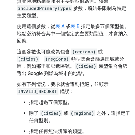
無論與地點相關聯的主要類型值為何。傳遞
includedPrimaryTypes
參數，將結果限制為特定
主要類型。
使用這個參數，從
表 A
或
表 B
指定最多五個類型值。
地點必須符合其中一個指定的主要類型值，才會納入
回應。
這個參數也可能改為包含
(regions)
或
(cities)
。
(regions)
類型集合會篩選區域或分
區，例如鄰里和郵遞區號。
(cities)
類型集合會篩
選出 Google 判斷為城市的地點。
如有下列情況，要求就會遭到拒絕，並顯示
INVALID_REQUEST
錯誤：
指定超過五個類型。
除了
(cities)
或
(regions)
之外，還指定了
任何型別。
指定任何無法辨識的類型。