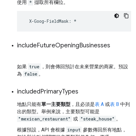
使用
*
擷取所有欄位。
X
-
Goog
-
FieldMask
:
*
include
Future
Opening
Businesses
如果
true
，則會傳回預計在未來營業的商家。預設
為
false
。
included
Primary
Types
地點只能有
單一主要類型
，且必須是
表 A
或
表 B
中列
出的類型。舉例來說，主要類型可能是
"mexican_restaurant"
或
"steak_house"
。
根據預設，API 會根據
input
參數傳回所有地點，