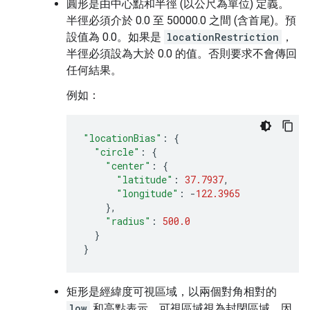
圓形是由中心點和半徑 (以公尺為單位) 定義。
半徑必須介於 0.0 至 50000.0 之間 (含首尾)。預
設值為 0.0。如果是
locationRestriction
，
半徑必須設為大於 0.0 的值。否則要求不會傳回
任何結果。
例如：
"locationBias"
:
{
"circle"
:
{
"center"
:
{
"latitude"
:
37.7937
,
"longitude"
:
-
122.3965
},
"radius"
:
500.0
}
}
矩形是經緯度可視區域，以兩個對角相對的
low
和高點表示。可視區域視為封閉區域，因