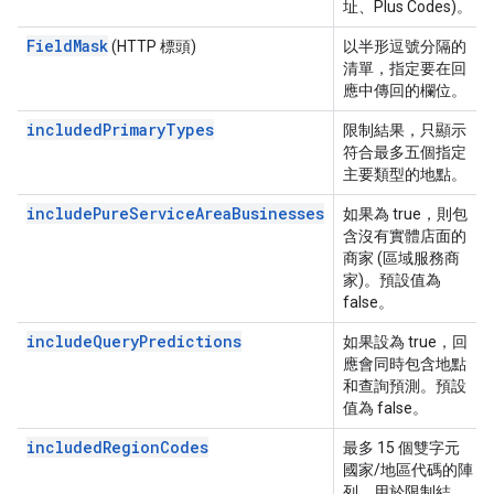
址、Plus Codes)。
FieldMask
(HTTP 標頭)
以半形逗號分隔的
清單，指定要在回
應中傳回的欄位。
includedPrimaryTypes
限制結果，只顯示
符合最多五個指定
主要類型的地點。
includePureServiceAreaBusinesses
如果為 true，則包
含沒有實體店面的
商家 (區域服務商
家)。預設值為
false。
includeQueryPredictions
如果設為 true，回
應會同時包含地點
和查詢預測。預設
值為 false。
includedRegionCodes
最多 15 個雙字元
國家/地區代碼的陣
列，用於限制結