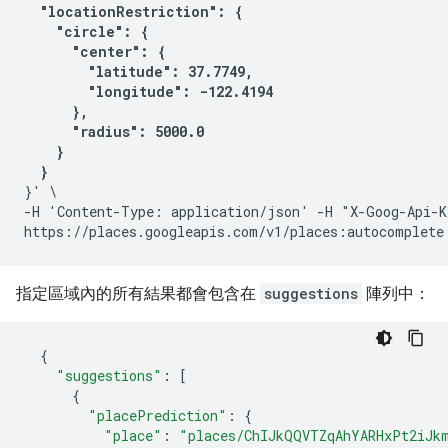
"locationRestriction": {

    "circle": {

      "center": {

        "latitude": 37.7749,

        "longitude": -122.4194

      },

      "radius": 5000.0

    }

  }
}' \

-H 'Content-Type: application/json' -H "X-Goog-Api-K
指定區域內的所有結果都會包含在
suggestions
陣列中：
{
"suggestions"
:
[
{
"placePrediction"
:
{
"place"
:
"places/ChIJkQQVTZqAhYARHxPt2iJk