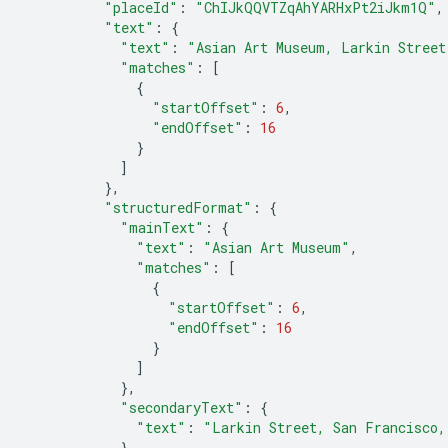
"placeId"
:
"ChIJkQQVTZqAhYARHxPt2iJkm1Q"
,
"text"
:
{
"text"
:
"Asian Art Museum, Larkin Street
"matches"
:
[
{
"startOffset"
:
6
,
"endOffset"
:
16
}
]
},
"structuredFormat"
:
{
"mainText"
:
{
"text"
:
"Asian Art Museum"
,
"matches"
:
[
{
"startOffset"
:
6
,
"endOffset"
:
16
}
]
},
"secondaryText"
:
{
"text"
:
"Larkin Street, San Francisco,
}