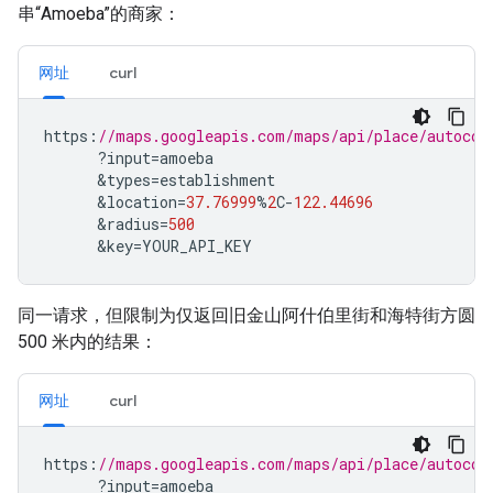
串“Amoeba”的商家：
网址
curl
https
:
//maps.googleapis.com/maps/api/place/autocom
?
input
=
amoeba
&
types
=
establishment
&
location
=
37.76999
%
2
C
-
122.44696
&
radius
=
500
&
key
=
YOUR_API_KEY
同一请求，但限制为仅返回旧金山阿什伯里街和海特街方圆
500 米内的结果：
网址
curl
https
:
//maps.googleapis.com/maps/api/place/autocom
?
input
=
amoeba