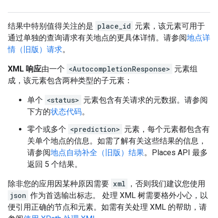
],
"types"
:
[
"locality"
,
"political"
,
"geoco
},
结果中特别值得关注的是
place_id
元素，该元素可用于
{
通过单独的查询请求有关地点的更具体详情。请参阅
地点详
"description"
:
"Paris, Brant, ON, Canada"
,
情（旧版）请求
。
"matched_substrings"
:
[{
"length"
:
5
,
"off
"place_id"
:
"ChIJsamfQbVtLIgR-X18G75Hyi0"
XML 响应
由一个
<AutocompletionResponse>
元素组
"reference"
:
"ChIJsamfQbVtLIgR-X18G75Hyi0
成，该元素包含两种类型的子元素：
"structured_formatting"
:
{
单个
<status>
元素包含有关请求的元数据。请参阅
"main_text"
:
"Paris"
,
下方的
状态代码
"main_text_matched_substrings"
。
:
[{
"le
"secondary_text"
:
"Brant, ON, Canada"
,
零个或多个
<prediction>
元素，每个元素都包含有
},
关单个地点的信息。如需了解有关这些结果的信息，
"terms"
:
[
请参阅
地点自动补全（旧版）结果
。Places API 最多
{
"offset"
:
0
,
"value"
:
"Paris"
},
返回 5 个结果。
{
"offset"
:
7
,
"value"
:
"Brant"
},
{
"offset"
:
14
,
"value"
:
"ON"
},
除非您的应用因某种原因需要
xml
，否则我们建议您使用
{
"offset"
:
18
,
"value"
:
"Canada"
},
json
作为首选输出标志。 处理 XML 树需要格外小心，以
],
便引用正确的节点和元素。如需有关处理 XML 的帮助，请
"types"
:
[
"neighborhood"
,
"political"
,
"ge