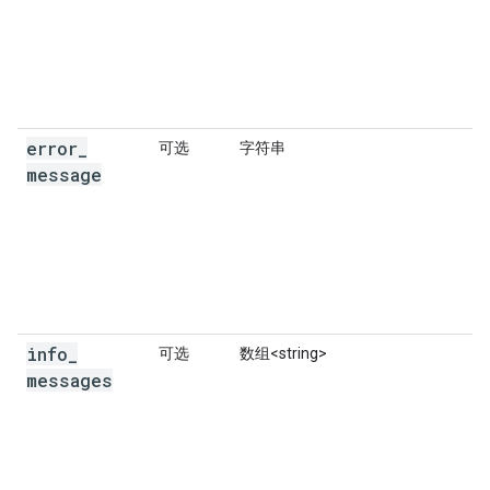
{
"offset"
:
0
,
"value"
:
"Paris"
},
{
"offset"
:
7
,
"value"
:
"TX"
},
{
"offset"
:
11
,
"value"
:
"USA"
},
],
"types"
:
[
"locality"
,
"political"
,
"geoco
},
error
_
可选
字符串
{
"description"
:
"Paris, TN, USA"
,
message
"matched_substrings"
:
[{
"length"
:
5
,
"off
"place_id"
:
"ChIJ4zHP-Sije4gRBDEsVxunOWg"
,
"reference"
:
"ChIJ4zHP-Sije4gRBDEsVxunOWg"
"structured_formatting"
:
{
"main_text"
:
"Paris"
,
"main_text_matched_substrings"
:
[{
"le
"secondary_text"
:
"TN, USA"
,
info
_
可选
数组<string>
},
messages
"terms"
:
[
{
"offset"
:
0
,
"value"
:
"Paris"
},
{
"offset"
:
7
,
"value"
:
"TN"
},
{
"offset"
:
11
,
"value"
:
"USA"
},