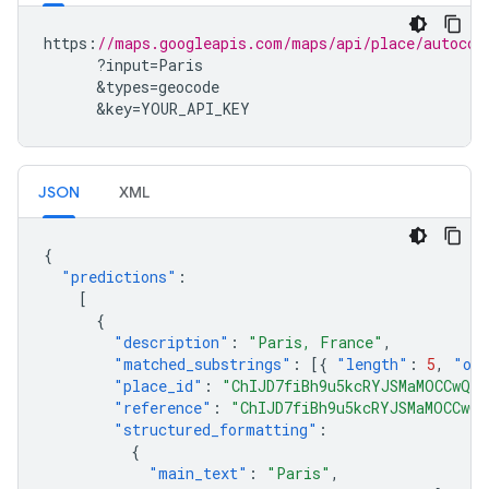
https
:
//maps.googleapis.com/maps/api/place/autocom
?
input
=
Paris
&
types
=
geocode
&
key
=
YOUR_API_KEY
JSON
XML
{
"predictions"
:
[
{
"description"
:
"Paris, France"
,
"matched_substrings"
:
[{
"length"
:
5
,
"off
"place_id"
:
"ChIJD7fiBh9u5kcRYJSMaMOCCwQ"
,
"reference"
:
"ChIJD7fiBh9u5kcRYJSMaMOCCwQ"
"structured_formatting"
:
{
"main_text"
:
"Paris"
,