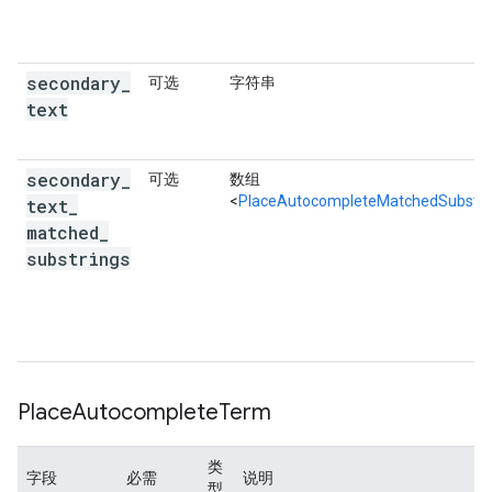
secondary
_
可选
字符串
text
secondary
_
可选
数组
<
PlaceAutocompleteMatchedSubstri
text
_
matched
_
substrings
Place
Autocomplete
Term
类
字段
必需
说明
型