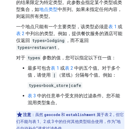
的结果限定为特定类型。此参数会指定某个类型或类
型集合，如
地点类型
中所列。如果未指定任何内容，
则返回所有类型。
一个地点只能有一个主要类型，该类型必须是
表 1
或
表 2
中列出的类型。
例如，提供餐饮服务的酒店可能
仅返回
types=lodging
，而不返回
types=restaurant
。
对于
types
参数的值，您可以指定以下任一值：
最多可包含
表 1
或
表 2
中的五个值。对于多个
值，请使用
|
（竖线）分隔每个值。例如：
types=book_store|cafe
表 3
中的任意单个受支持的过滤条件。您不能
混用类型集合。
注意
：虽然
geocode
和
establishment
属于表 2，但它
们不能与表 1、2 或 3 中的任何其他类型组合使用，作为“地
点自动补全”请求过滤条件。