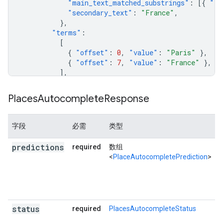
"main_text_matched_substrings"
:
[{
"le
"secondary_text"
:
"France"
,
},
"terms"
:
[
{
"offset"
:
0
,
"value"
:
"Paris"
},
{
"offset"
:
7
,
"value"
:
"France"
},
],
"types"
:
[
"locality"
,
"political"
,
"geoco
},
Places
Autocomplete
Response
{
"description"
:
"Paris, TX, USA"
,
"matched_substrings"
:
[{
"length"
:
5
,
"off
字段
必需
类型
"place_id"
:
"ChIJmysnFgZYSoYRSfPTL2YJuck"
"reference"
:
"ChIJmysnFgZYSoYRSfPTL2YJuck
predictions
required
数组
"structured_formatting"
:
<
PlaceAutocompletePrediction
>
{
"main_text"
:
"Paris"
,
"main_text_matched_substrings"
:
[{
"le
"secondary_text"
:
"TX, USA"
,
},
status
required
PlacesAutocompleteStatus
"terms"
:
[