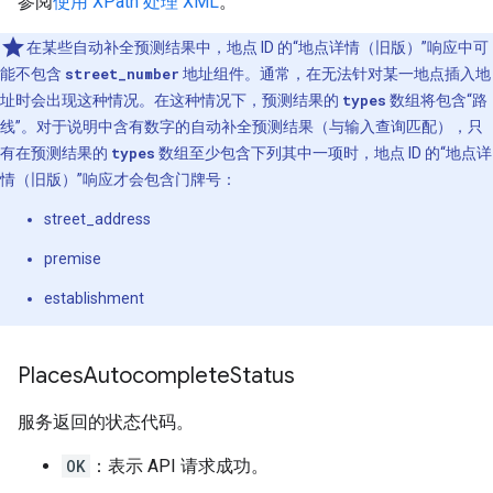
参阅
使用 XPath 处理 XML
},
。
{
"description"
:
"Paris, KY, USA"
,
在某些自动补全预测结果中，地点 ID 的“地点详情（旧版）”响应中可
"matched_substrings"
:
[{
"length"
:
5
,
"off
能不包含
street_number
地址组件。通常，在无法针对某一地点插入地
"place_id"
:
"ChIJsU7_xMfKQ4gReI89RJn0-RQ"
,
址时会出现这种情况。在这种情况下，预测结果的
types
数组将包含“路
"reference"
:
"ChIJsU7_xMfKQ4gReI89RJn0-RQ"
线”。对于说明中含有数字的自动补全预测结果（与输入查询匹配），只
"structured_formatting"
:
有在预测结果的
types
数组至少包含下列其中一项时，地点 ID 的“地点详
{
"main_text"
:
"Paris"
,
情（旧版）”响应才会包含门牌号：
"main_text_matched_substrings"
:
[{
"le
street_address
"secondary_text"
:
"KY, USA"
,
},
premise
"terms"
:
[
establishment
{
"offset"
:
0
,
"value"
:
"Paris"
},
{
"offset"
:
7
,
"value"
:
"KY"
},
{
"offset"
:
11
,
"value"
:
"USA"
},
Places
Autocomplete
Status
],
"types"
:
[
"locality"
,
"political"
,
"geoco
},
服务返回的状态代码。
],
"status"
:
"OK"
,
OK
：表示 API 请求成功。
}