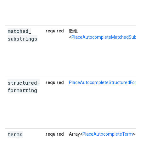
matched
_
required
数组
<
PlaceAutocompleteMatchedSubstr
substrings
structured
_
required
PlaceAutocompleteStructuredForm
formatting
terms
required
Array<
PlaceAutocompleteTerm
>