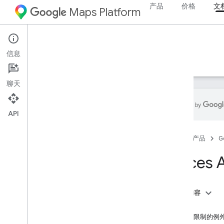
产品
价格
文
Maps Platform
Web Services
Places API
信息
指南
参考文档
资源
旧版
聊天
API
支持
首页
产品
G
支持选项
版本说明
Place
地点网络服务常见问题解答
了解最新信息
使用条款
本页内容
政策
最佳实践
缓存限制的例