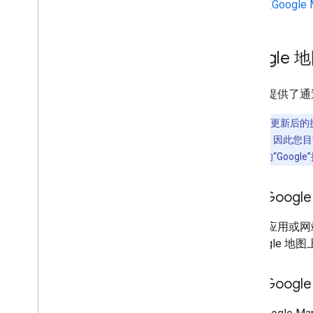
《Google
Google
本部分提供了通过
注意
：以下更新后的提
合之前的指南，因此您目前
帮助您将现有的“Google
显示 Goog
在您的应用或网站中
在 Google
包含 Goog