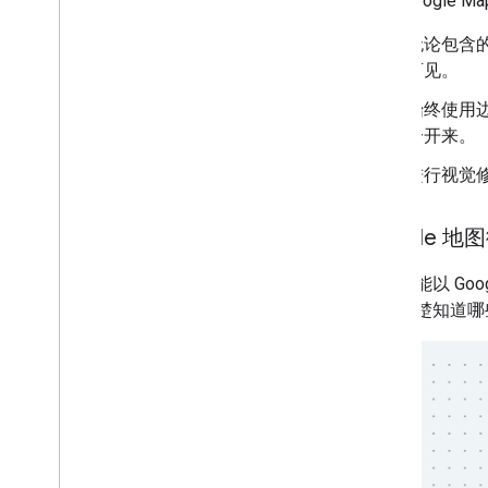
对于 Google M
无论包含
可见。
始终使用边
分开来。
进行视觉修
Google 
应尽可能以 Go
用户清楚知道哪些