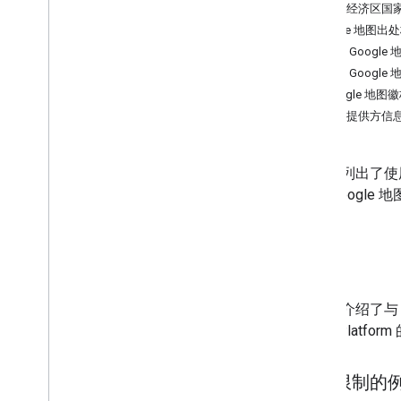
网络服务最佳做法
欧洲经济区国
Google 地图
结算和监控
显示 Googl
使用量和结算
包含 Googl
报告与监控
Google 地
徽标提供方信
政策和条款
政策和归因
本文档列出了使用
服务条款
面向 Googl
政策
本部分介绍了与 
Maps Platfo
缓存限制的