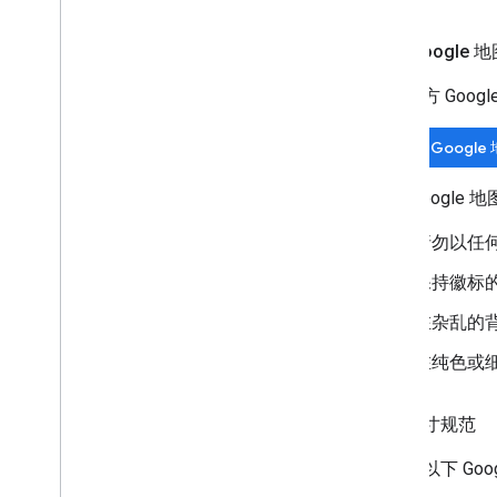
下载 Google 
使用官方 Goo
下载 Googl
使用 Googl
请勿以任
保持徽标
在杂乱的
在纯色或
徽标尺寸规范
请遵循以下 Go