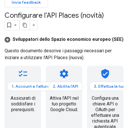
Invia feedback
Configurare l'API Places (novità)
Sviluppatori dello Spazio economico europeo (SEE)
Questo documento descrive i passaggi necessari per
iniziare a utilizzare l'API Places (nuova).
checklist
settings
verified_user
1. Account e fatturazione
2. Abilita l'API
3. Effettua la tua
Assicurati di
Attiva l'API nel
Configura una
soddisfare i
tuo progetto
chiave API o
prerequisiti.
Google Cloud.
OAuth per
effettuare una
richiesta API
autenticata.