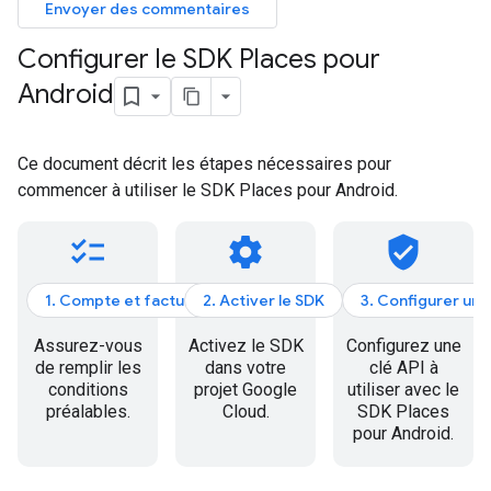
Envoyer des commentaires
Configurer le SDK Places pour
Android
Ce document décrit les étapes nécessaires pour
commencer à utiliser le SDK Places pour Android.
checklist
settings
verified_user
1. Compte et facturation
2. Activer le SDK
3. Configurer une
Assurez-vous
Activez le SDK
Configurez une
de remplir les
dans votre
clé API à
conditions
projet Google
utiliser avec le
préalables.
Cloud.
SDK Places
pour Android.