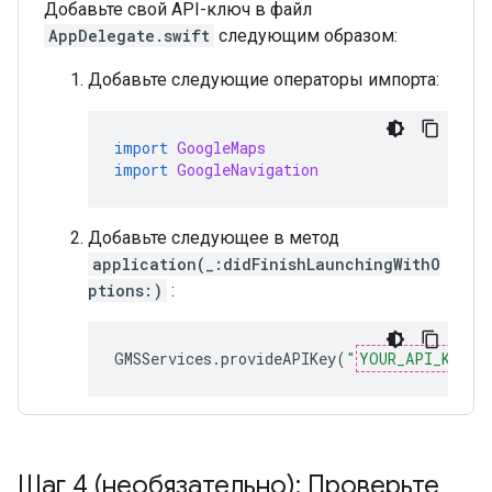
Добавьте свой API-ключ в файл
AppDelegate.swift
следующим образом:
Добавьте следующие операторы импорта:
import
GoogleMaps
import
GoogleNavigation
Добавьте следующее в метод
application(_:didFinishLaunchingWithO
ptions:)
:
GMSServices
.
provideAPIKey
(
"
YOUR_API_KEY
"
)
Шаг 4 (необязательно): Проверьте